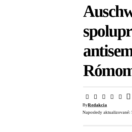
Auschwi
spolupr
antisem
Rómom 
By
Redakcia
Naposledy aktualizované: 