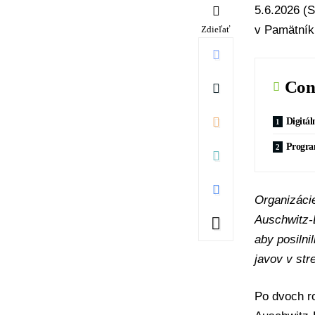
5.6.2026 (S
v Pamätník
Zdieľať
Con
Digitá
Progra
Organizáci
Auschwitz-
aby posilni
javov v str
Po dvoch r