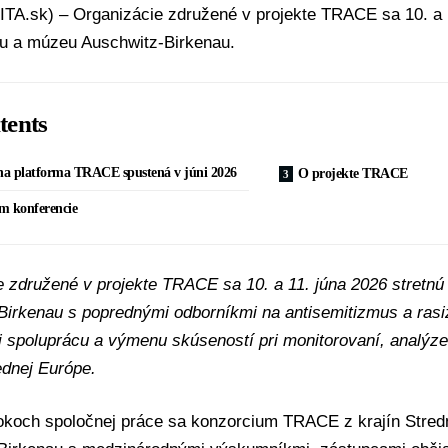
ITA.sk) – Organizácie združené v projekte TRACE sa 10. a 
u a múzeu Auschwitz-Birkenau.
tents
lna platforma TRACE spustená v júni 2026
O projekte TRACE
m konferencie
e združené v projekte TRACE sa 10. a 11. júna 2026 stretn
Birkenau s poprednými odborníkmi na antisemitizmus a ra
li spoluprácu a výmenu skúseností pri monitorovaní, analýze
ednej Európe.
okoch spoločnej práce sa konzorcium TRACE z krajín Stredn