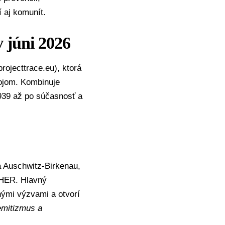
í aj komunít.
 júni 2026
rojecttrace.eu
), ktorá
rojom. Kombinuje
939 až po súčasnosť a
 Auschwitz-Birkenau,
CHER. Hlavný
nými výzvami a otvorí
semitizmus a