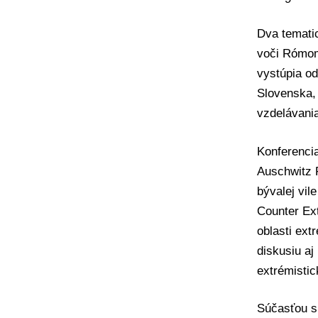
Dva temati
voči Rómom
vystúpia od
Slovenska, 
vzdelávania
Konferenci
Auschwitz R
bývalej vil
Counter Ex
oblasti ex
diskusiu a
extrémistic
Súčasťou s