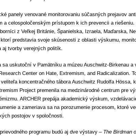
cké panely venované monitorovaniu súčasných prejavov ant
 a celospoločenským prístupom k ich prevencii a riešeniu.
borníci z Veľkej Británie, Španielska, Izraela, Maďarska, N
ktorí predstavia svoje skúsenosti z oblasti výskumu, monito
 aj tvorby verejných politík.
a sa uskutoční v Pamätníku a múzeu Auschwitz-Birkenau a
esearch Center on Hate, Extremism, and Radicalization. To
e veliteľa koncentračného tábora Auschwitz Rudolfa Hössa, k
tremism Project
premenila na medzinárodné centrum pre vý
trémizmu. ARCHER prepája akademický výskum, vzdelávacie 
j umenie a zameriava sa na porozumenie procesom, ktoré ve
kých postojov v spoločnosti.
prievodného programu budú aj dve výstavy –
The Birdman o