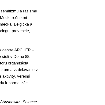
isemitizmu a rasizmu
 Medzi rečníkmi
emecka, Belgicka a
ringu, prevencie,
 v centre ARCHER –
 sídli v Dome 88,
torú organizácia
skum a vzdelávanie v
aktivity, verejnú
dú k normalizácii
f Auschwitz: Science