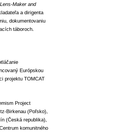
 Lens-Maker and
kladateľa a dirigenta
aniu, dokumentovaniu
acích táboroch.
tláčanie
nancovaný Európskou
mci projektu TOMCAT
remism Project
z-Birkenau (Poľsko),
ín (Česká republika),
, Centrum komunitného