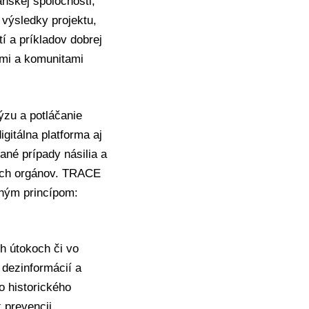
nskej spoločnosti,
 výsledky projektu,
í a príkladov dobrej
iami a komunitami
ýzu a potláčanie
gitálna platforma aj
ané prípady násilia a
nych orgánov. TRACE
sným princípom:
h útokoch či vo
 dezinformácií a
o historického
 prevencii,