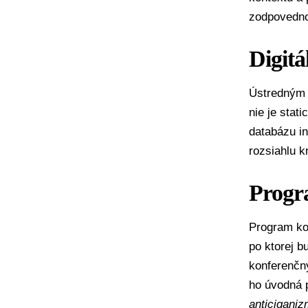
zodpovednos
Digit
Ústredným v
nie je stat
databázu i
rozsiahlu k
Progr
Program ko
po ktorej 
konferenčný
ho úvodná 
anticiganiz