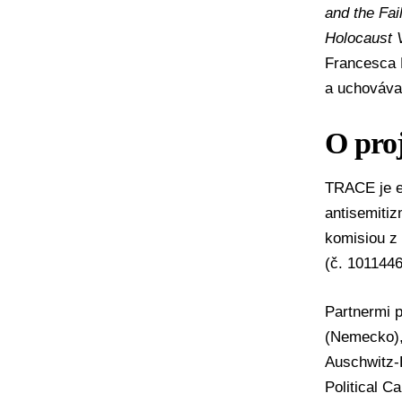
and the Fai
Holocaust 
Francesca L
a uchováva
O pro
TRACE je e
antisemiti
komisiou z
(č. 1011446
Partnermi p
(Nemecko),
Auschwitz-B
Political 