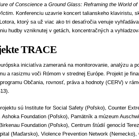
lure of Conscience
a
Ground Glass: Reframing the World of
Victim
. Konferenciu uzavrie koncert talianskeho klaviristu, s
otora, ktorý sa už viac ako tri desaťročia venuje vyhľadáv
niu hudby vzniknutej v getách, koncentračných a vyhladzov
jekte TRACE
urópska iniciatíva zameraná na monitorovanie, analýzu a po
zmu a rasizmu voči Rómom v strednej Európe. Projekt je fi
 programu Občania, rovnosť, práva a hodnoty (CERV) v rá
13).
rojektu sú Institute for Social Safety (Poľsko), Counter Ext
 Ashoka Foundation (Poľsko), Pamätník a múzeum Auschwit
irkenau Foundation (Poľsko), Centrum štúdií genocíd Terez
Capital (Maďarsko), Violence Prevention Network (Nemecko)