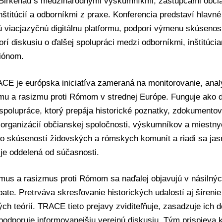
Birkenau s medzinárodnými výskumníkmi, zástupcami občia
nštitúcií a odborníkmi z praxe. Konferencia predstaví hlavné
 viacjazyčnú digitálnu platformu, podporí výmenu skúsenost
orí diskusiu o ďalšej spolupráci medzi odborníkmi, inštitúc
giónom.
CE je európska iniciatíva zameraná na monitorovanie, anal
mu a rasizmu proti Rómom v strednej Európe. Funguje ako di
polupráce, ktorý prepája historické poznatky, zdokumentov
 organizácií občianskej spoločnosti, výskumníkov a miest
o skúseností židovských a rómskych komunít a riadi sa ja
e je oddelená od súčasnosti.
mus a rasizmus proti Rómom sa naďalej objavujú v násilnýc
bate. Pretrváva skresľovanie historických udalostí aj šírenie
ch teórií. TRACE tieto prejavy zviditeľňuje, zasadzuje ich d
podporuje informovanejšiu verejnú diskusiu. Tým prispieva k