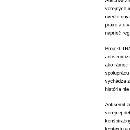
Auschwitz-
verejných i
uvedie novú
praxe a otv
naprieč re
Projekt TRA
antisemitiz
ako rámec s
spoluprácu
vychádza z
história ni
Antisemitiz
verejnej de
konšpiračný
kontextu a 