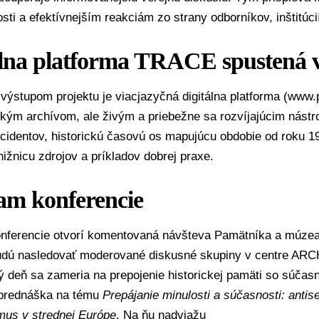
ti a efektívnejším reakciám zo strany odborníkov, inštitúci
álna platforma TRACE spustená v
ýstupom projektu je viacjazyčná digitálna platforma (
www.p
ickým archívom, ale živým a priebežne sa rozvíjajúcim nást
ncidentov, historickú časovú os mapujúcu obdobie od roku 1
nižnicu zdrojov a príkladov dobrej praxe.
am konferencie
nferencie otvorí komentovaná návšteva Pamätníka a múzea
budú nasledovať moderované diskusné skupiny v centre AR
 deň sa zameria na prepojenie historickej pamäti so súčas
prednáška na tému
Prepájanie minulosti a súčasnosti: anti
mus v strednej Európe
. Na ňu nadviažu