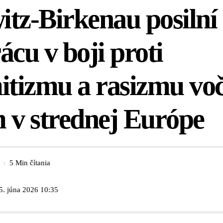
tz-Birkenau posilní
ácu v boji proti
itizmu a rasizmu voč
v strednej Európe
5 Min čítania
5. júna 2026 10:35