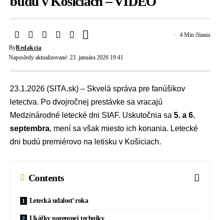
budú v Košiciach – VIDEO
4 Min čítania
By
Redakcia
Naposledy aktualizované: 23. januára 2026 19:41
23.1.2026 (SITA.sk) – Skvelá správa pre fanúšikov
letectva. Po dvojročnej prestávke sa vracajú
Medzinárodné letecké dni SIAF
. Uskutočnia sa
5. a 6.
septembra
, mení sa však miesto ich konania. Letecké
dni budú premiérovo na
letisku v Košiciach
.
Contents
Letecká udalosť roka
Ukážky pozemnej techniky