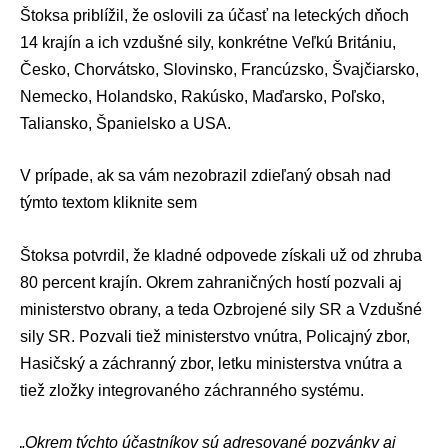
Štoksa priblížil, že oslovili za účasť na leteckých dňoch
14 krajín a ich vzdušné sily, konkrétne Veľkú Britániu,
Česko, Chorvátsko, Slovinsko, Francúzsko, Švajčiarsko,
Nemecko, Holandsko, Rakúsko, Maďarsko, Poľsko,
Taliansko, Španielsko a USA.
V prípade, ak sa vám nezobrazil zdieľaný obsah nad
týmto textom
kliknite sem
Štoksa potvrdil, že kladné odpovede získali už od zhruba
80 percent krajín. Okrem zahraničných hostí pozvali aj
ministerstvo obrany, a teda
Ozbrojené sily SR
a
Vzdušné
sily SR
. Pozvali tiež
ministerstvo vnútra
,
Policajný zbor
,
Hasičský a záchranný zbor
, letku ministerstva vnútra a
tiež zložky integrovaného záchranného systému.
„Okrem týchto účastníkov sú adresované pozvánky aj