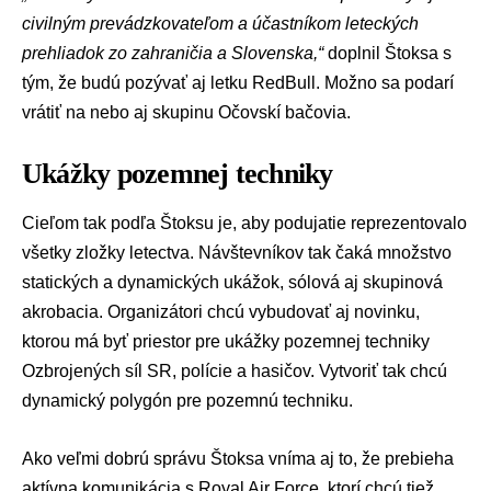
civilným prevádzkovateľom a účastníkom leteckých
prehliadok zo zahraničia a Slovenska,“
doplnil Štoksa s
tým, že budú pozývať aj letku
RedBull
. Možno sa podarí
vrátiť na nebo aj skupinu Očovskí bačovia.
Ukážky pozemnej techniky
Cieľom tak podľa Štoksu je, aby podujatie reprezentovalo
všetky zložky letectva. Návštevníkov tak čaká množstvo
statických a dynamických ukážok, sólová aj skupinová
akrobacia. Organizátori chcú vybudovať aj novinku,
ktorou má byť priestor pre ukážky pozemnej techniky
Ozbrojených síl SR, polície a hasičov. Vytvoriť tak chcú
dynamický polygón pre pozemnú techniku.
Ako veľmi dobrú správu Štoksa vníma aj to, že prebieha
aktívna komunikácia s
Royal Air Force
, ktorí chcú tiež