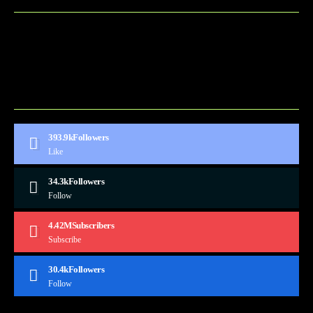
BLOG
CONTACT
MARKETMINDS HOME
UKÁŽKOVÁ STRÁNKA
393.9k
Followers
Like
34.3k
Followers
Follow
4.42M
Subscribers
Subscribe
30.4k
Followers
Follow