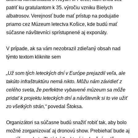
patriť ku gratulantom k 35. výročiu vzniku Bielych
albatrosov. Verejnosť bude mať prístup na podujatie
priamo cez Múzeum letectva Košice, kde budú mať
súčasne návštevníci sprístupnené aj exponáty.
V prípade, ak sa vám nezobrazil zdieľaný obsah nad
týmto textom
kliknite sem
„Už som tých leteckých dní v Európe prejazdil veľa, ale
takúto infraštruktúru nemá nikto. Môžu nám závidieť z
celého sveta, že perfektne vybavené múzeum sa môže
pridať k projektu leteckých dní a návštevník si to vie užiť
zo všetkých strán,“
povedal Štoksa.
Organizátori sa súčasne budú snažiť robiť tak, aby bolo
možné zorganizovať aj dronovú show. Prebiehať bude aj