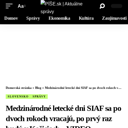
Aa
Domov
Správy
Ekonomika
Kultúra
Zaujímavosti
Domovská stránka
»
Blog
»
Medzinárodné letecké dni SIAF sa po dvoch rokoch vracajú, po prvý raz budú v Košiciach – VIDEO
SLOVENSKO
SPRÁVY
Medzinárodné letecké dni SIAF sa po
dvoch rokoch vracajú, po prvý raz