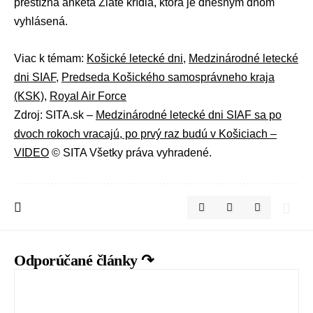
prestížna anketa Zlaté krídla, ktorá je dnešným dňom
vyhlásená.
Viac k témam:
Košické letecké dni
,
Medzinárodné letecké
dni SIAF
,
Predseda Košického samosprávneho kraja
(KSK)
,
Royal Air Force
Zdroj: SITA.sk –
Medzinárodné letecké dni SIAF sa po
dvoch rokoch vracajú, po prvý raz budú v Košiciach –
VIDEO
© SITA Všetky práva vyhradené.
Odporúčané články ↷