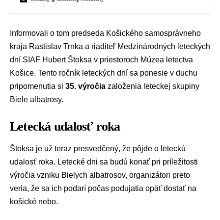
Informovali o tom
predseda Košického samosprávneho
kraja
Rastislav Trnka
a riaditeľ Medzinárodných leteckých
dní SIAF
Hubert Štoksa
v priestoroch Múzea letectva
Košice. Tento ročník leteckých dní sa ponesie v duchu
pripomenutia si
35. výročia
založenia leteckej skupiny
Biele albatrosy.
Letecká udalosť roka
Štoksa je už teraz presvedčený, že pôjde o leteckú
udalosť roka. Letecké dni sa budú konať pri príležitosti
výročia vzniku Bielych albatrosov, organizátori preto
veria, že sa ich podarí počas podujatia opäť dostať na
košické nebo.