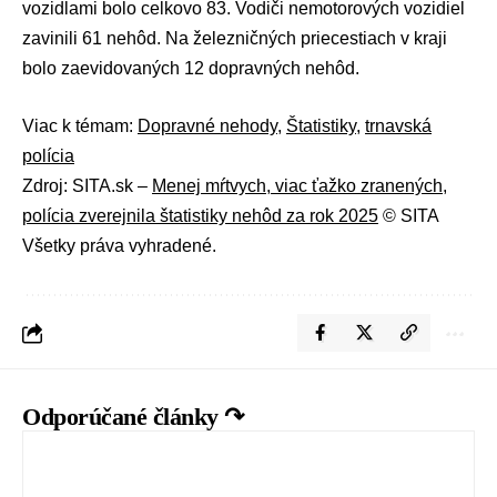
vozidlami bolo celkovo 83. Vodiči nemotorových vozidiel
zavinili 61 nehôd. Na železničných priecestiach v kraji
bolo zaevidovaných 12 dopravných nehôd.
Viac k témam:
Dopravné nehody
,
Štatistiky
,
trnavská
polícia
Zdroj: SITA.sk –
Menej mŕtvych, viac ťažko zranených,
polícia zverejnila štatistiky nehôd za rok 2025
© SITA
Všetky práva vyhradené.
Odporúčané články ↷