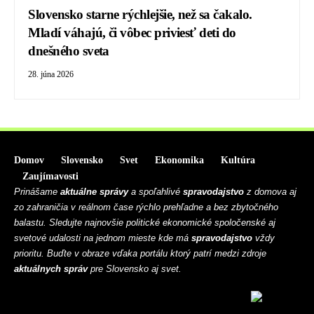
Slovensko starne rýchlejšie, než sa čakalo.
Mladí váhajú, či vôbec priviesť deti do
dnešného sveta
28. júna 2026
Domov
Slovensko
Svet
Ekonomika
Kultúra
Zaujímavosti
Prinášame
aktuálne správy
a spoľahlivé
spravodajstvo
z domova aj
zo zahraničia v reálnom čase rýchlo prehľadne a bez zbytočného
balastu. Sledujte najnovšie politické ekonomické spoločenské aj
svetové udalosti na jednom mieste kde má
spravodajstvo
vždy
prioritu. Buďte v obraze vďaka portálu ktorý patrí medzi zdroje
aktuálnych správ
pre Slovensko aj svet.