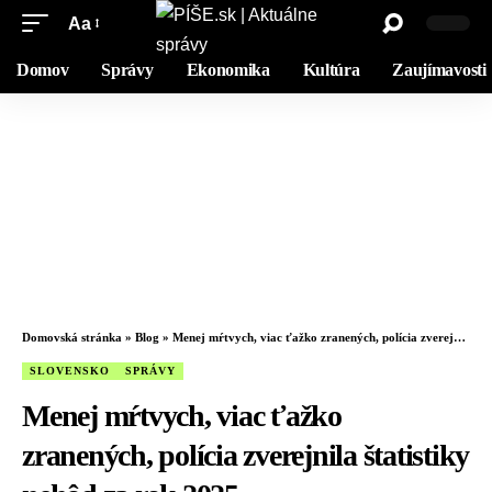
Aa
Domov
Správy
Ekonomika
Kultúra
Zaujímavosti
Domovská stránka
»
Blog
»
Menej mŕtvych, viac ťažko zranených, polícia zverejnila štatistiky nehôd za rok 2025
SLOVENSKO
SPRÁVY
Menej mŕtvych, viac ťažko
zranených, polícia zverejnila štatistiky