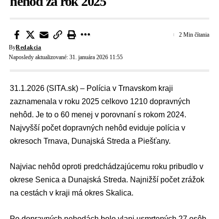
nehôd za rok 2025
2 Min čítania
By
Redakcia
Naposledy aktualizované: 31. januára 2026 11:55
31.1.2026 (SITA.sk) –
Polícia v Trnavskom kraji
zaznamenala v roku 2025 celkovo 1210
dopravných
nehôd
. Je to o 60 menej v porovnaní s rokom 2024.
Najvyšší počet dopravných nehôd eviduje polícia v
okresoch Trnava, Dunajská Streda a Piešťany.
Najviac nehôd oproti predchádzajúcemu roku pribudlo v
okrese Senica a Dunajská Streda. Najnižší počet zrážok
na cestách v kraji má okres Skalica.
Po dopravných nehodách bolo vlani usmrtených 27 osôb,