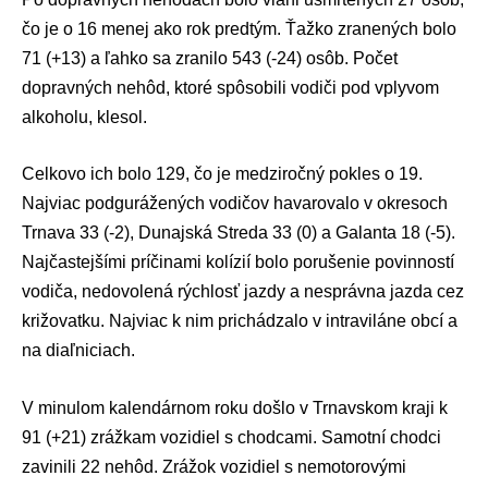
čo je o 16 menej ako rok predtým. Ťažko zranených bolo
71 (+13) a ľahko sa zranilo 543 (-24) osôb. Počet
dopravných nehôd, ktoré spôsobili vodiči pod vplyvom
alkoholu, klesol.
Celkovo ich bolo 129, čo je medziročný pokles o 19.
Najviac podgurážených vodičov havarovalo v okresoch
Trnava 33 (-2), Dunajská Streda 33 (0) a Galanta 18 (-5).
Najčastejšími príčinami kolízií bolo porušenie povinností
vodiča, nedovolená rýchlosť jazdy a nesprávna jazda cez
križovatku. Najviac k nim prichádzalo v intraviláne obcí a
na diaľniciach.
V minulom kalendárnom roku došlo v Trnavskom kraji k
91 (+21) zrážkam vozidiel s chodcami. Samotní chodci
zavinili 22 nehôd. Zrážok vozidiel s nemotorovými