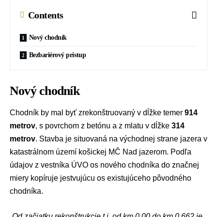
Contents
Nový chodník
Bezbariérový prístup
Nový chodník
Chodník by mal byť zrekonštruovaný v dĺžke temer
914
metrov
, s povrchom z betónu a z mlatu v dĺžke
314
metrov
. Stavba je situovaná na východnej strane jazera v
katastrálnom území košickej MČ Nad jazerom. Podľa
údajov z vestníka ÚVO os nového chodníka do značnej
miery kopíruje jestvujúcu os existujúceho pôvodného
chodníka.
„
Od začiatku rekonštrukcie t.j. od km 0,00 do km 0,662 je