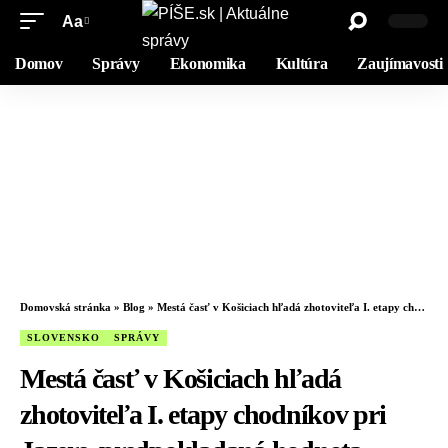
Aa
Domov
Správy
Ekonomika
Kultúra
Zaujímavosti
Domovská stránka
»
Blog
»
Mestá časť v Košiciach hľadá zhotoviteľa I. etapy chodníkov pri Jazere, predpokladaná hodnota zákazky je takmer 655-tisíc eur
SLOVENSKO
SPRÁVY
Mestá časť v Košiciach hľadá
zhotoviteľa I. etapy chodníkov pri