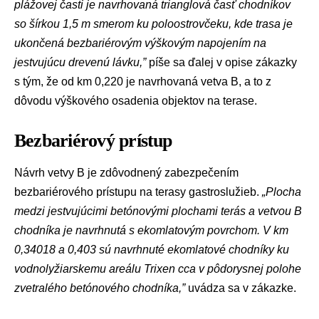
plážovej časti je navrhovaná trianglová časť chodníkov
so šírkou 1,5 m smerom ku poloostrovčeku, kde trasa je
ukončená bezbariérovým výškovým napojením na
jestvujúcu drevenú lávku,”
píše sa ďalej v opise zákazky
s tým, že od km 0,220 je navrhovaná vetva B, a to z
dôvodu výškového osadenia objektov na terase.
Bezbariérový prístup
Návrh vetvy B je zdôvodnený zabezpečením
bezbariérového prístupu na terasy gastroslužieb.
„Plocha
medzi jestvujúcimi betónovými plochami terás a vetvou B
chodníka je navrhnutá s ekomlatovým povrchom. V km
0,34018 a 0,403 sú navrhnuté ekomlatové chodníky ku
vodnolyžiarskemu areálu Trixen cca v pôdorysnej polohe
zvetralého betónového chodníka,”
uvádza sa v zákazke.