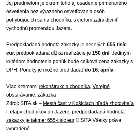
Jej predmetom je okrem toho aj osadenie primeraného
osvetlenia bez výrazného osvetľovania osôb
pohybujúcich sa na chodníku, s cieľom zatraktívniť
východnú promenádu Jazera.
Predpokladaná hodnota zákazky je necelých
655-tisíc
eur,
predpokladaná dĺžka realizácie je
150 dní
. Jediným
kritériom hodnotenia ponúk bude celková cena zákazky s
DPH. Ponuky je možné predkladať
do 16. apríla
.
Viac k témam:
rekonštrukcia chodníka
,
Verejné
obstarávanie
,
zákazka
Zdroj: SITA.sk –
Mestá časť v Košiciach hľadá zhotoviteľa
I. etapy chodníkov pri Jazere, predpokladaná hodnota
zákazky je takmer 655-tisíc eur
© SITA Všetky práva
vyhradené.