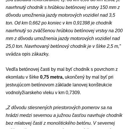
navrhnutý chodník s hrúbkou betónovej vrstvy 150 mm z
dôvodu umožnenia jazdy motorových vozidiel nad 3,5
ton. Od km 0,662 po koniec v km 0,91398 je chodník
navrhnutý so zväčšenou hrúbkou betónovej vrstvy na 200
mm z dôvodu umožnenia jazdy motorových vozidiel nad
25,0 ton. Navrhovaný betónový chodník je v šírke 2,5 m,”
uvádza opis zákazky.
Vedľa betónovej časti by mal byť chodník s povrchom z
ekomlatu v šírke
0,75 metra,
ukončený by mal byť pri
jestvujúcom betónovom základe lanovej konštrukcie
vodnolyžiarskeho vleku v km 0,7309.
„Z dôvodu stiesnených priestorových pomerov sa na
hrádzi medzi severnou a južnou časťou navrhuje chodník
bez mlatovej časti z monolitického betónu. V severnej