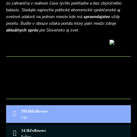
zo zahraničia v reálnom čase rýchlo prehľadne a bez zbytočného
balastu. Sledujte najnovšie politické ekonomické spoločenské aj
svetové udalosti na jednom mieste kde má
spravodajstvo
vždy
prioritu. Buďte v obraze vďaka portálu ktorý patrí medzi zdroje
aktuálnych správ
pre Slovensko aj svet.
BLOG
CONTACT
MARKETMINDS HOME
UKÁŽKOVÁ STRÁNKA
393.9k
Followers
Like
34.3k
Followers
Follow