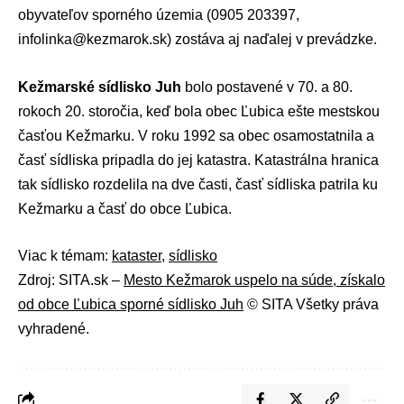
obyvateľov sporného územia (0905 203397,
infolinka@kezmarok.sk) zostáva aj naďalej v prevádzke.
Kežmarské sídlisko Juh
bolo postavené v 70. a 80.
rokoch 20. storočia, keď bola obec Ľubica ešte mestskou
časťou Kežmarku. V roku 1992 sa obec osamostatnila a
časť sídliska pripadla do jej katastra. Katastrálna hranica
tak sídlisko rozdelila na dve časti, časť sídliska patrila ku
Kežmarku a časť do obce Ľubica.
Viac k témam:
kataster
,
sídlisko
Zdroj: SITA.sk –
Mesto Kežmarok uspelo na súde, získalo
od obce Ľubica sporné sídlisko Juh
© SITA Všetky práva
vyhradené.