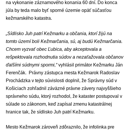
na vykonanie záznamového konania 60 dní. Do konca
júla by teda malo byť sporné územie opäť súčasťou
kežmarského katastra.
„Sídlisko Juh patrí Kežmarku a občania, ktorí žijú na
tomto území boli Kežmarčania, sú, aj budú Kežmarčania.
Chcem vyzvať obec Ľubica, aby akceptovala a
rešpektovala rozhodnutia súdov a nezaťažovala občanov
ďalšími súdnymi spormi,“
vyhlásil primátor Kežmarku
Ján
Ferenčák
. Právny zástupca mesta Kežmarok Radoslav
Prochádzka v tejto súvislosti doplnil, že Správny súd v
Košiciach zohľadnil záväzné právne závery najvyššieho
správneho súdu, ktorý rozhodol, že kataster postupoval v
súlade so zákonom, keď zapísal zmenu katastrálnej
hranice tak, že sídlisko Juh patrí Kežmarku.
Mesto Kežmarok zároveň zdôraznilo, že infolinka pre