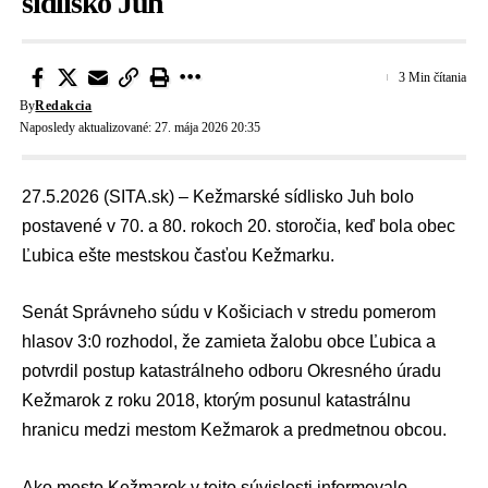
sídlisko Juh
3 Min čítania
By
Redakcia
Naposledy aktualizované: 27. mája 2026 20:35
27.5.2026 (SITA.sk) – Kežmarské sídlisko Juh bolo
postavené v 70. a 80. rokoch 20. storočia, keď bola obec
Ľubica ešte mestskou časťou Kežmarku.
Senát Správneho súdu v Košiciach v stredu pomerom
hlasov 3:0 rozhodol, že zamieta žalobu obce Ľubica a
potvrdil postup katastrálneho odboru Okresného úradu
Kežmarok z roku 2018, ktorým posunul katastrálnu
hranicu medzi mestom Kežmarok a predmetnou obcou.
Ako mesto Kežmarok v tejto súvislosti informovalo,