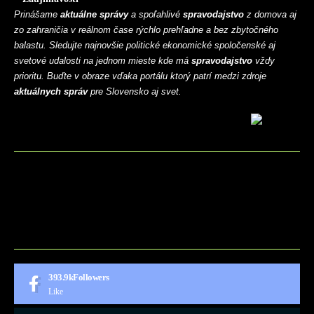
Prinášame
aktuálne správy
a spoľahlivé
spravodajstvo
z domova aj
zo zahraničia v reálnom čase rýchlo prehľadne a bez zbytočného
balastu. Sledujte najnovšie politické ekonomické spoločenské aj
svetové udalosti na jednom mieste kde má
spravodajstvo
vždy
prioritu. Buďte v obraze vďaka portálu ktorý patrí medzi zdroje
aktuálnych správ
pre Slovensko aj svet.
BLOG
CONTACT
MARKETMINDS HOME
UKÁŽKOVÁ STRÁNKA
393.9k
Followers
Like