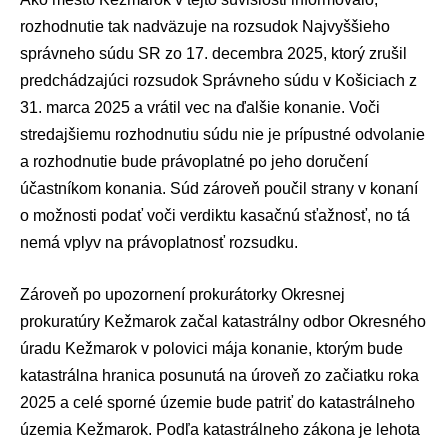
rozhodnutie tak nadväzuje na rozsudok Najvyššieho
správneho súdu SR zo 17. decembra 2025, ktorý zrušil
predchádzajúci rozsudok Správneho súdu v Košiciach z
31. marca 2025 a vrátil vec na ďalšie konanie. Voči
stredajšiemu rozhodnutiu súdu nie je prípustné odvolanie
a rozhodnutie bude právoplatné po jeho doručení
účastníkom konania. Súd zároveň poučil strany v konaní
o možnosti podať voči verdiktu kasačnú sťažnosť, no tá
nemá vplyv na právoplatnosť rozsudku.
Zároveň po upozornení prokurátorky Okresnej
prokuratúry Kežmarok začal katastrálny odbor Okresného
úradu Kežmarok v polovici mája konanie, ktorým bude
katastrálna hranica posunutá na úroveň zo začiatku roka
2025 a celé sporné územie bude patriť do katastrálneho
územia Kežmarok. Podľa katastrálneho zákona je lehota