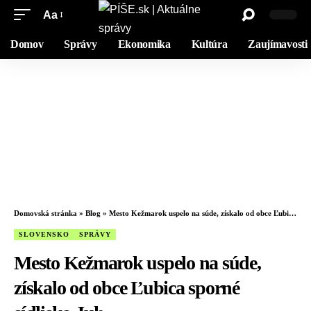
Aa
Domov
Správy
Ekonomika
Kultúra
Zaujímavosti
Domovská stránka
»
Blog
»
Mesto Kežmarok uspelo na súde, získalo od obce Ľubica sporné sídlisko Juh
SLOVENSKO
SPRÁVY
Mesto Kežmarok uspelo na súde,
získalo od obce Ľubica sporné