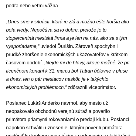
podľa neho veľmi vážna.
„Dnes sme v situácii, ktorá je zlá a možno ešte horšia ako
bola vtedy. Nepočúva sa to dobre, pretože je to
stopercentná mestská firma a je len na nás, ako sa s tým
vysporiadame,“
uviedol Ďurišin. Zároveň spochybnil
prudké zhoršenie ekonomických ukazovateľov v krátkom
časovom období.
„Nejde mi do hlavy, ako je možné, že pri
licenčnom konaní k 31. marcu bol Tatran účtovne v pluse
a dnes, len o pár mesiacov neskôr, je v takýchto
ekonomických problémoch,“
zdôraznil viceprimátor.
Poslanec Lukáš Anderko navrhol, aby mesto už
neopakovalo obchodnú verejnú súťaž a poverilo
primátora priamymi rokovaniami o predaji klubu. Poslanci
napokon schválili uznesenie, ktorým poverili primátora
pristúpiť ku krokom smerujúcim k ozdraveniu a stabilizácii