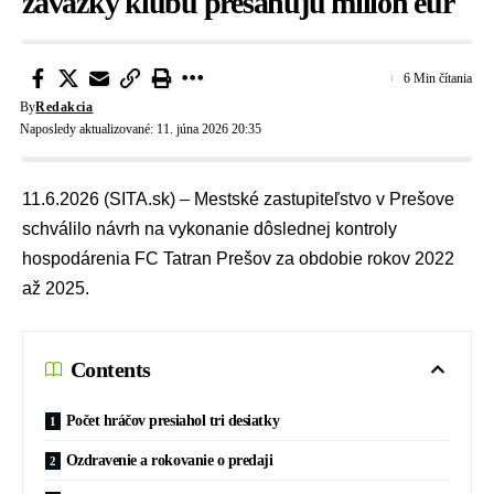
záväzky klubu presahujú milión eur
6 Min čítania
By
Redakcia
Naposledy aktualizované: 11. júna 2026 20:35
11.6.2026 (SITA.sk) – Mestské zastupiteľstvo v Prešove
schválilo návrh na vykonanie dôslednej kontroly
hospodárenia FC Tatran Prešov za obdobie rokov 2022
až 2025.
Contents
Počet hráčov presiahol tri desiatky
Ozdravenie a rokovanie o predaji