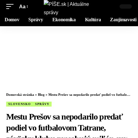
Aa
Domov
Správy
Ekonomika
Kultúra
Zaujímavosti
Domovská stránka
»
Blog
»
Mestu Prešov sa nepodarilo predať podiel vo futbalovom Tatrane, záväzky klubu presahujú milión eur
SLOVENSKO
SPRÁVY
Mestu Prešov sa nepodarilo predať
podiel vo futbalovom Tatrane,