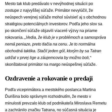
Mesto tak klub predávalo v nevýhodnej situácii po
zostupe z najvyššej súťaže. Primátor nevylúčil, že
neúspech verejnej súťaže mohol súvisieť aj s obchodnou
stratégiou potenciálnych investorov. Podľa jeho slov sa
po skončení súťaže objavili viaceré výzvy na priame
rokovania.
„Vedia, že klub je v problémoch a samospráva
nemá peniaze, preto tlačia na cenu. Je to normálna
obchodná taktika. Stačil jeden gól, ktorým by sa Tatran
udržal v prvej lige a záujemcovia by možno boli,“
skonštatoval primátor na margo neúspešnej súťaže.
Ozdravenie a rokovanie o predaji
Podľa viceprimátora a mestského poslanca
Martina
Ďurišina
bolo správnym rozhodnutím, že mesto v
minulosti prevzalo klub od podnikateľa Miroslava Remetu
a zachránilo značku Tatrana, no súčasná situácia je