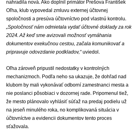
nahradila nová. Ako doplnil primátor Prešova
František
Oľha
, klub vypovedal zmluvu externej účtovnej
spoločnosti a presúva účtovníctvo pod vlastnú kontrolu.
„Spoločnosť nám odmietala vydať účtovné doklady za rok
2024. Až keď sme avizovali možnosť vymáhania
dokumentov exekučnou cestou, začala komunikovať a
pripravuje odovzdanie podkladov,“
uviedol.
Oľha zároveň pripustil nedostatky v kontrolných
mechanizmoch. Podľa neho sa ukazuje, že dohľad nad
klubom by mali vykonávať odborní zamestnanci mesta a
nie poslanci pôsobiaci v dozornej rade. Pripomenul tiež,
že mesto plánovalo vyhlásiť súťaž na predaj podielu už
na jeseň minulého roka, no komplikovaná situácia v
účtovníctve a evidencii dokumentov tento proces
sťažovala.