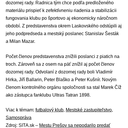
dozornej rady. Radnica tým chce podľa predloženého
materiálu prispieť k zefektívneniu riadenia a stabilizácii
fungovania klubu po športovo aj ekonomicky náročnom
období. Z predstavenstva okrem Laskovského odstúpili aj
jeho podpredseda a mestský poslanec Stanislav Šesták
a Milan Mazar.
Počet členov predstavenstva znížili poslanci z piatich na
troch. Zároveň sa z osem na päť znížil aj počet členov
dozornej rady. Odvolaní z dozornej rady boli Vladimír
Hirka, Jiří Ballarin, Peter Blaško a Peter Kušnír. Novým
členom kontrolného orgánu spoločnosti sa stal Marek Číž
ako zástupca fanklubu Ultras Tatran 1898.
Viac k témam:
futbalový klub
,
Mestské zastupiteľstvo
,
Samospráva
Zdroj: SITA.sk –
Mestu Prešov sa nepodarilo predať