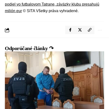
podiel vo futbalovom Tatrane, záväzky klubu presahujú
milión eur
© SITA Všetky práva vyhradené.
Odporúčané články ↷