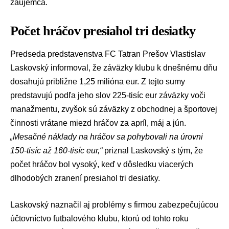
záujemca.
Počet hráčov presiahol tri desiatky
Predseda predstavenstva FC Tatran Prešov Vlastislav
Laskovský informoval, že záväzky klubu k dnešnému dňu
dosahujú približne 1,25 milióna eur. Z tejto sumy
predstavujú podľa jeho slov 225-tisíc eur záväzky voči
manažmentu, zvyšok sú záväzky z obchodnej a športovej
činnosti vrátane miezd hráčov za apríl, máj a jún.
„Mesačné náklady na hráčov sa pohybovali na úrovni
150-tisíc až 160-tisíc eur,“
priznal Laskovský s tým, že
počet hráčov bol vysoký, keď v dôsledku viacerých
dlhodobých zranení presiahol tri desiatky.
Laskovský naznačil aj problémy s firmou zabezpečujúcou
účtovníctvo futbalového klubu, ktorú od tohto roku