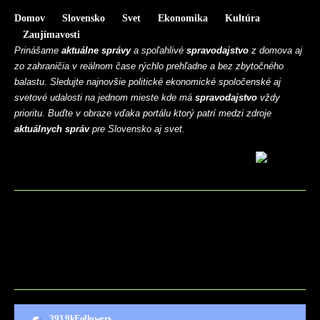
Domov
Slovensko
Svet
Ekonomika
Kultúra
Zaujímavosti
Prinášame
aktuálne správy
a spoľahlivé
spravodajstvo
z domova aj
zo zahraničia v reálnom čase rýchlo prehľadne a bez zbytočného
balastu. Sledujte najnovšie politické ekonomické spoločenské aj
svetové udalosti na jednom mieste kde má
spravodajstvo
vždy
prioritu. Buďte v obraze vďaka portálu ktorý patrí medzi zdroje
aktuálnych správ
pre Slovensko aj svet.
BLOG
CONTACT
MARKETMINDS HOME
UKÁŽKOVÁ STRÁNKA
393.9k
Followers