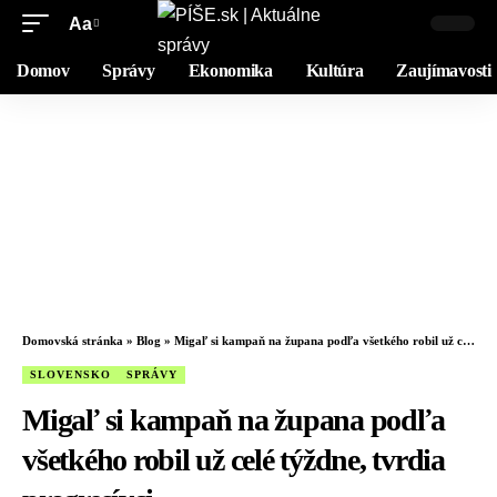
Aa
Domov
Správy
Ekonomika
Kultúra
Zaujímavosti
Domovská stránka
»
Blog
»
Migaľ si kampaň na župana podľa všetkého robil už celé týždne, tvrdia progresívci
SLOVENSKO
SPRÁVY
Migaľ si kampaň na župana podľa
všetkého robil už celé týždne, tvrdia