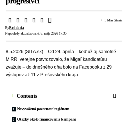
progresívci
3 Min čítania
By
Redakcia
Naposledy aktualizované: 8. mája 2026 17:35
8.5.2026 (SITA.sk) – Od 24. apríla – keď už aj samotné
MIRRI verejne potvrdzovalo, že Migaľ kandidatúru
zvažuje – do dnešného dňa bolo na Facebooku z 29
výstupov až 11 z Prešovského kraja
Contents
Nevyvážená pozornosť regiónom
Otázky okolo financovania kampane