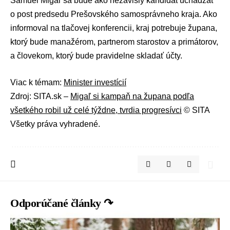
Samuel Migaľ sa bude ako nezávislý kandidát uchádzať
o post predsedu Prešovského samosprávneho kraja. Ako
informoval na tlačovej konferencii, kraj potrebuje župana,
ktorý bude manažérom, partnerom starostov a primátorov,
a človekom, ktorý bude pravidelne skladať účty.
Viac k témam:
Minister investícií
Zdroj: SITA.sk –
Migaľ si kampaň na župana podľa
všetkého robil už celé týždne, tvrdia progresívci
© SITA
Všetky práva vyhradené.
Odporúčané články ↷