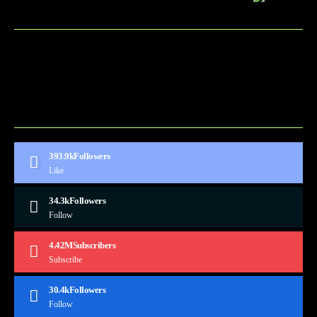
BLOG
CONTACT
MARKETMINDS HOME
UKÁŽKOVÁ STRÁNKA
393.9k
Followers
Like
34.3k
Followers
Follow
4.42M
Subscribers
Subscribe
30.4k
Followers
Follow