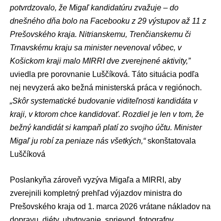
potvrdzovalo, že Migaľ kandidatúru zvažuje – do
dnešného dňa bolo na Facebooku z 29 výstupov až 11 z
Prešovského kraja. Nitrianskemu, Trenčianskemu či
Trnavskému kraju sa minister nevenoval vôbec, v
Košickom kraji malo MIRRI dve zverejnené aktivity,”
uviedla pre porovnanie Luščíková. Táto situácia podľa
nej nevyzerá ako bežná ministerská práca v regiónoch.
„Skôr systematické budovanie viditeľnosti kandidáta v
kraji, v ktorom chce kandidovať. Rozdiel je len v tom, že
bežný kandidát si kampaň platí zo svojho účtu. Minister
Migaľ ju robí za peniaze nás všetkých,“
skonštatovala
Luščíková
Poslankyňa zároveň vyzýva Migaľa a MIRRI, aby
zverejnili kompletný prehľad výjazdov ministra do
Prešovského kraja od 1. marca 2026 vrátane nákladov na
dopravu, diéty, ubytovanie, sprievod, fotografov,