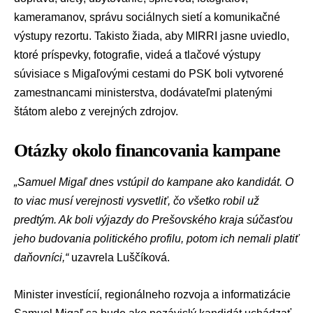
kameramanov, správu sociálnych sietí a komunikačné
výstupy rezortu. Takisto žiada, aby MIRRI jasne uviedlo,
ktoré príspevky, fotografie, videá a tlačové výstupy
súvisiace s Migaľovými cestami do PSK boli vytvorené
zamestnancami ministerstva, dodávateľmi platenými
štátom alebo z verejných zdrojov.
Otázky okolo financovania kampane
„Samuel Migaľ dnes vstúpil do kampane ako kandidát. O
to viac musí verejnosti vysvetliť, čo všetko robil už
predtým. Ak boli výjazdy do Prešovského kraja súčasťou
jeho budovania politického profilu, potom ich nemali platiť
daňovníci,“
uzavrela Luščíková.
Minister investícií, regionálneho rozvoja a informatizácie