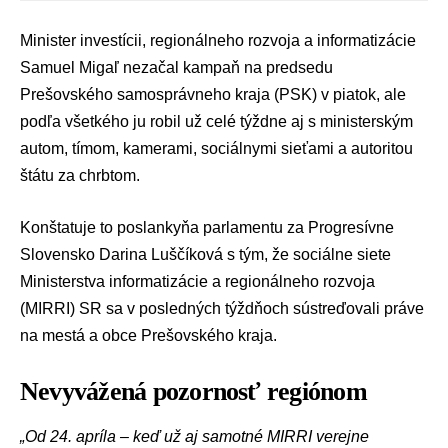
Minister investícii, regionálneho rozvoja a informatizácie
Samuel Migaľ
nezačal kampaň na predsedu
Prešovského samosprávneho kraja (PSK)
v piatok, ale
podľa všetkého ju robil už celé týždne aj s ministerským
autom, tímom, kamerami, sociálnymi sieťami a autoritou
štátu za chrbtom.
Konštatuje to poslankyňa parlamentu za
Progresívne
Slovensko
Darina Luščíková
s tým, že sociálne siete
Ministerstva informatizácie a regionálneho rozvoja
(MIRRI) SR
sa v posledných týždňoch sústreďovali práve
na mestá a obce Prešovského kraja.
Nevyvážená pozornosť regiónom
„Od 24. apríla – keď už aj samotné MIRRI verejne