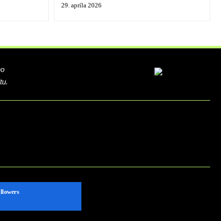
29. apríla 2026
ho
tu.
llowers