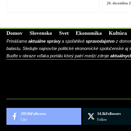
26. decembra 
Domov
Slovensko
Svet
Ekonomika
Kultúra
Prinášame
aktuálne správy
a spoľahlivé
spravodajstvo
z domova
balastu. Sledujte najnovšie politické ekonomické spoločenské aj
Buďte v obraze vďaka portálu ktorý patrí medzi zdroje
aktuálnyc
BLOG
CONTACT
MARKETMINDS HOME
UKÁŽKOVÁ STRÁNKA
393.9k
Followers
34.3k
Followers
Like
Follow