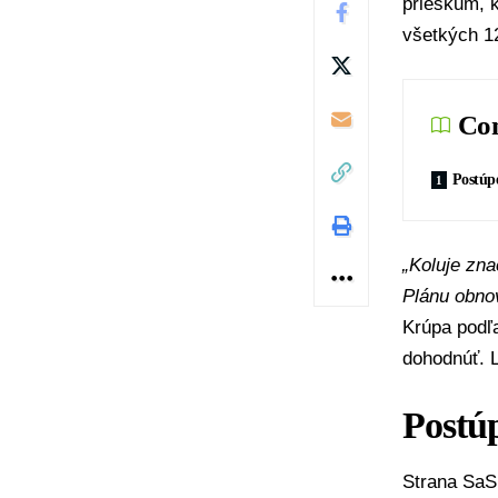
prieskum, k
všetkých 1
Con
Postúp
„Koluje zna
Plánu obno
Krúpa podľa
dohodnúť. L
Postú
Strana SaS 