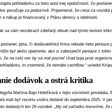
stúpila pohľadávku za tieto autá inej spoločnosti, čo poslan
lov považuje za podozrivé. Pripomenul, že cena za vozidlá 
r a nákup je financovaný z Plánu obnovy a odolnosti.
 ak sa vám nezobrazil zdieľaný obsah nad týmto textom
klik
poslanec pýta, či dodávateľská firma nebude tieto peniaze 
 môže byť akési opatrenie, ako si zabezpečiť peniaze z tohto
, že na celú vec by sa mal pozrieť
Úrad boja proti organizov
pohľadávku, to znamená, že nemáte cashflow,“
uviedol Krúp
ie dodávok a ostrá kritika
olegyňa
Martina Bajo Holečková
v tejto súvislosti povedala,
utá mali byť
rezortu vnútra
dodané do septembra 2025. V janu
olo dodaných len 29 vozidiel.
„My od začiatku hovoríme, že 