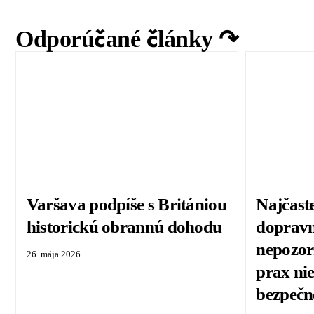
Odporúčané články ↷
Varšava podpíše s Britániou
Najčast
historickú obrannú dohodu
dopravn
nepozor
26. mája 2026
prax ni
bezpečn