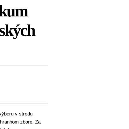
eskum
čských
výboru
v stredu
hrannom zbore
. Za