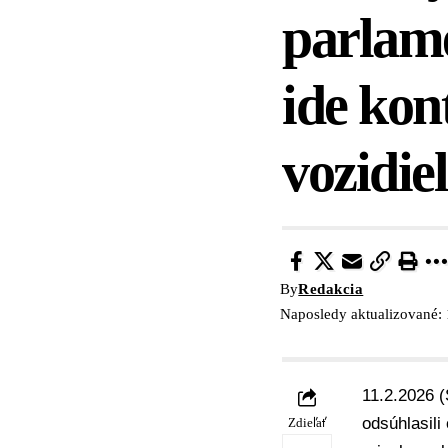
parlame
ide kon
vozidi
By
Redakcia
Naposledy aktualizované: 
11.2.2026 (
odsúhlasili
Zdieľať