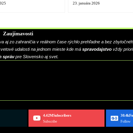
2025
23. januára 2026
Zaujímavosti
 aj zo zahraničia v reálnom čase rýchlo prehľadne a bez zbytočné
 svetové udalosti na jednom mieste kde má
spravodajstvo
vždy priori
h správ
pre Slovensko aj svet.
4.42M
Subscribers
30.4k
Fo
Subscribe
Follow