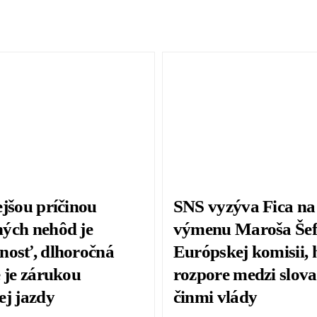
ejšou príčinou
SNS vyzýva Fica na
ých nehôd je
výmenu Maroša Šef
nosť, dlhoročná
Európskej komisii, 
e je zárukou
rozpore medzi slov
ej jazdy
činmi vlády