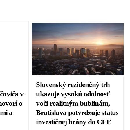
Slovenský rezidenčný trh
čoviča v
ukazuje vysokú odolnosť
hovorí o
voči realitným bublinám,
ami a
Bratislava potvrdzuje status
investičnej brány do CEE