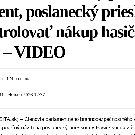
nt, poslanecký pri
trolovať nákup hasi
el – VIDEO
3 Min čítania
11. februára 2026 12:37
SITA.sk) – Členovia
parlamentného brannobezpečnostného 
 opozičný návrh na
poslanecký prieskum
v
Hasičskom a zác