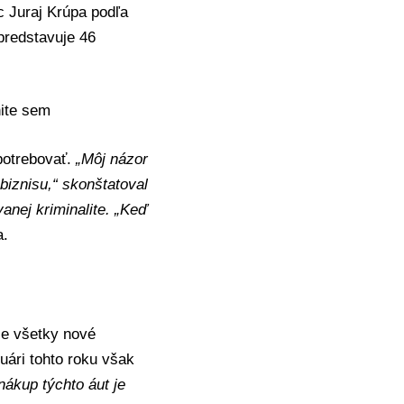
ec Juraj Krúpa podľa
predstavuje 46
nite sem
potrebovať.
„Môj názor
 biznisu,“ skonštatoval
anej kriminalite
. „Keď
a.
 že všetky nové
ári tohto roku však
nákup týchto áut je