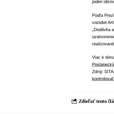
jeden obro
Podľa Prez
vozidiel AH
„Dodávka a
uzatvoreno
realizovan
Viac k té
Poslanecký
Zdroj: SIT
kontrolova
Zdieľať tento čl