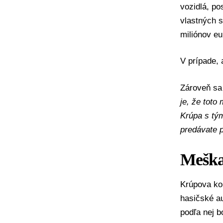
vozidlá, po
vlastných s
miliónov eu
V prípade,
Zároveň sa 
je, že toto
Krúpa s tým
predávate 
Meškan
Krúpova k
hasičské a
podľa nej b