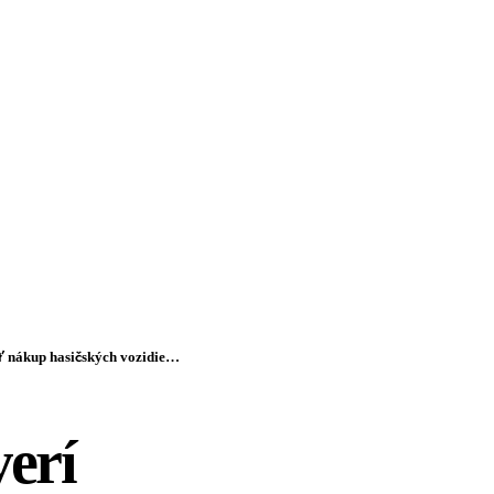
 hasičských vozidiel – VIDEO
erí