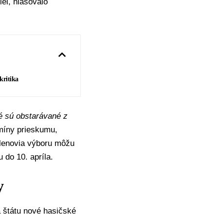
el, hlasovalo
kritika
ré sú obstarávané z
rmíny prieskumu,
členovia výboru môžu
 do 10. apríla.
y
a štátu nové hasičské