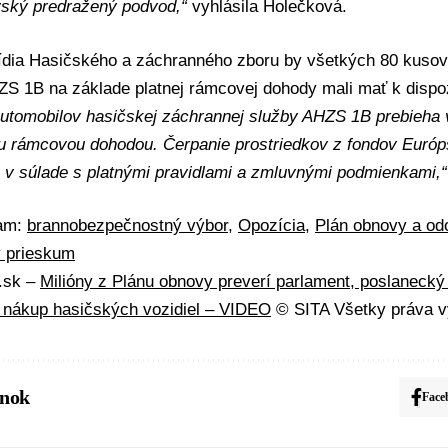
vský predražený podvod,“
vyhlásila Holečková.
ídia Hasičského a záchranného zboru by všetkých 80 kuso
ZS 1B na základe platnej rámcovej dohody mali mať k dispoz
utomobilov hasičskej záchrannej služby AHZS 1B prebieha 
u rámcovou dohodou. Čerpanie prostriedkov z fondov
Európ
é v súlade s platnými pravidlami a zmluvnými podmienkami,“
mam:
brannobezpečnostný výbor
,
Opozícia
,
Plán obnovy a od
 prieskum
A.sk –
Milióny z Plánu obnovy preverí parlament, poslanecký
ť nákup hasičských vozidiel – VIDEO
© SITA Všetky práva v
ánok
Face