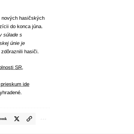
v nových hasičských
ícii do konca júna.
v súlade s
skej únie
je
zdôraznili hasiči.
olnosti SR
,
 prieskum ide
yhradené.
book