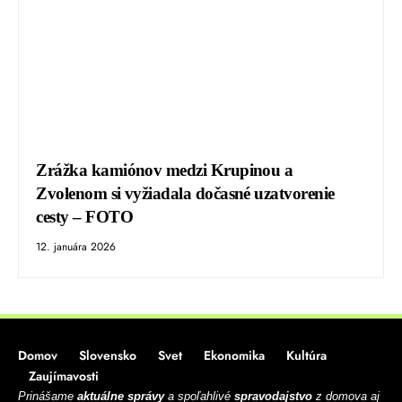
Zrážka kamiónov medzi Krupinou a
Zvolenom si vyžiadala dočasné uzatvorenie
cesty – FOTO
12. januára 2026
Domov
Slovensko
Svet
Ekonomika
Kultúra
Zaujímavosti
Prinášame
aktuálne správy
a spoľahlivé
spravodajstvo
z domova aj