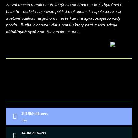
zo zahraničia v reálnom čase rýchlo prehľadne a bez zbytočného
balastu. Sledujte najnovšie politické ekonomické spoločenské aj
svetové udalosti na jednom mieste kde má
spravodajstvo
vždy
prioritu. Buďte v obraze vďaka portálu ktorý patrí medzi zdroje
aktuálnych správ
pre Slovensko aj svet.
BLOG
CONTACT
MARKETMINDS HOME
UKÁŽKOVÁ STRÁNKA
393.9k
Followers
Like
34.3k
Followers