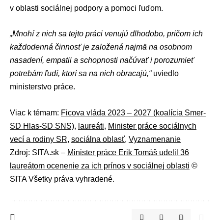
v oblasti sociálnej podpory a pomoci ľuďom.
„Mnohí z nich sa tejto práci venujú dlhodobo, pričom ich
každodenná činnosť je založená najmä na osobnom
nasadení, empatii a schopnosti načúvať i porozumieť
potrebám ľudí, ktorí sa na nich obracajú,“
uviedlo
ministerstvo práce.
Viac k témam:
Ficova vláda 2023 – 2027 (koalícia Smer-
SD Hlas-SD SNS)
,
laureáti
,
Minister práce sociálnych
vecí a rodiny SR
,
sociálna oblasť
,
Vyznamenanie
Zdroj: SITA.sk –
Minister práce Erik Tomáš udelil 36
laureátom ocenenie za ich prínos v sociálnej oblasti
©
SITA Všetky práva vyhradené.