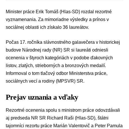
Minister práce
Erik Tomáš
(
Hlas-SD
) rozdal rezortné
vyznamenania. Za mimoriadne výsledky a prínos v
sociálnej oblasti ich získalo 36 laureátov.
Počas 17. ročníka slávnostného galavečera v historickej
budove
Národnej rady (NR) SR
si laureáti odniesli
ocenenia v štyroch kategóriách v podobe ďakovných
listov, zlatých, strieborných a bronzových medailí.
Informoval o tom tlačový odbor
Ministerstva práce,
sociálnych vecí a rodiny (MPSVR) SR
.
Prejav uznania a vďaky
Rezortné ocenenia spolu s ministrom práce odovzdávali
aj predseda NR SR
Richard Raši
(Hlas-SD), štátni
tajomníci rezortu práce
Marián Valentovič
a
Peter Pamula