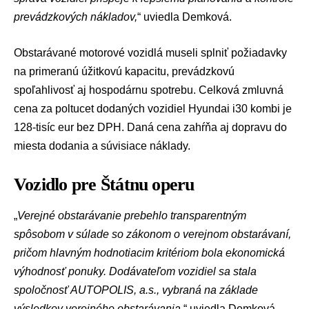
prevádzkových nákladov,
“ uviedla Demková.
Obstarávané motorové vozidlá museli splniť požiadavky
na primeranú úžitkovú kapacitu, prevádzkovú
spoľahlivosť aj hospodárnu spotrebu. Celková zmluvná
cena za poltucet dodaných vozidiel Hyundai i30 kombi je
128-tisíc eur bez DPH. Daná cena zahŕňa aj dopravu do
miesta dodania a súvisiace náklady.
Vozidlo pre Štátnu operu
„
Verejné obstarávanie prebehlo transparentným
spôsobom v súlade so zákonom o verejnom obstarávaní,
pričom hlavným hodnotiacim kritériom bola ekonomická
výhodnosť ponuky. Dodávateľom vozidiel sa stala
spoločnosť AUTOPOLIS, a.s., vybraná na základe
výsledkov verejného obstarávania,
“ uviedla Demková.