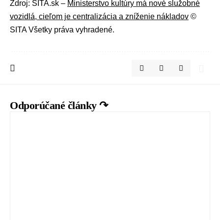
Zdroj: SITA.sk –
Ministerstvo kultúry má nové služobné
vozidlá, cieľom je centralizácia a zníženie nákladov
©
SITA Všetky práva vyhradené.
Odporúčané články ↷