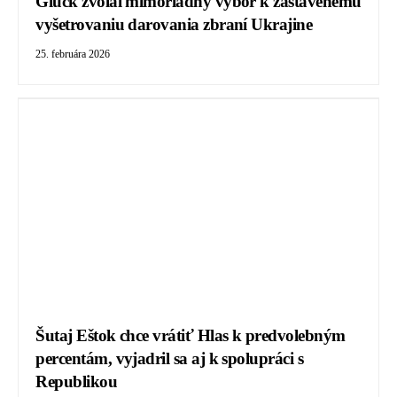
Glück zvolal mimoriadny výbor k zastavenému
vyšetrovaniu darovania zbraní Ukrajine
25. februára 2026
Šutaj Eštok chce vrátiť Hlas k predvolebným
percentám, vyjadril sa aj k spolupráci s
Republikou