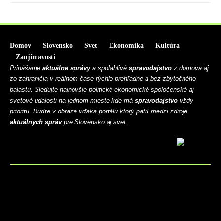
Domov
Slovensko
Svet
Ekonomika
Kultúra
Zaujímavosti
Prinášame
aktuálne správy
a spoľahlivé
spravodajstvo
z domova aj
zo zahraničia v reálnom čase rýchlo prehľadne a bez zbytočného
balastu. Sledujte najnovšie politické ekonomické spoločenské aj
svetové udalosti na jednom mieste kde má
spravodajstvo
vždy
prioritu. Buďte v obraze vďaka portálu ktorý patrí medzi zdroje
aktuálnych správ
pre Slovensko aj svet.
BLOG
CONTACT
MARKETMINDS HOME