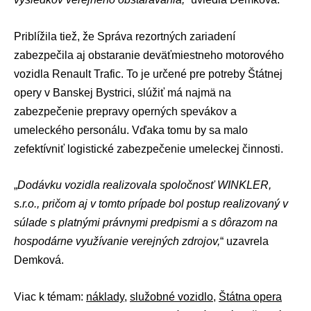
Priblížila tiež, že Správa rezortných zariadení
zabezpečila aj obstaranie deväťmiestneho motorového
vozidla Renault Trafic. To je určené pre potreby
Štátnej
opery
v Banskej Bystrici, slúžiť má najmä na
zabezpečenie prepravy operných spevákov a
umeleckého personálu. Vďaka tomu by sa malo
zefektívniť logistické zabezpečenie umeleckej činnosti.
„
Dodávku vozidla realizovala spoločnosť WINKLER,
s.r.o., pričom aj v tomto prípade bol postup realizovaný v
súlade s platnými právnymi predpismi a s dôrazom na
hospodárne využívanie verejných zdrojov,
“ uzavrela
Demková.
Viac k témam:
náklady
,
služobné vozidlo
,
Štátna opera