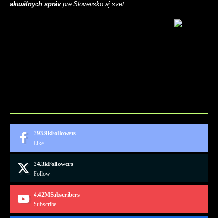
aktuálnych správ
pre Slovensko aj svet.
BLOG
CONTACT
MARKETMINDS HOME
UKÁŽKOVÁ STRÁNKA
393.9k
Followers
Like
34.3k
Followers
Follow
4.42M
Subscribers
Subscribe