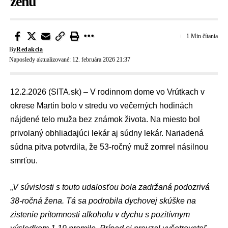
ženu
1 Min čítania
By
Redakcia
Naposledy aktualizované: 12. februára 2026 21:37
12.2.2026 (SITA.sk) – V rodinnom dome vo Vrútkach v
okrese Martin bolo v stredu vo večerných hodinách
nájdené telo muža bez známok života. Na miesto bol
privolaný obhliadajúci lekár aj súdny lekár. Nariadená
súdna pitva potvrdila, že 53-ročný muž zomrel násilnou
smrťou.
„
V súvislosti s touto udalosťou bola zadržaná podozrivá
38-ročná žena. Tá sa podrobila dychovej skúške na
zistenie prítomnosti alkoholu v dychu s pozitívnym