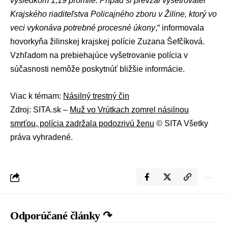
výsledkom 1,19 promile. Prípad si prevzal vyšetrovateľ
Krajského riaditeľstva Policajného zboru v Žiline, ktorý vo
veci vykonáva potrebné procesné úkony
,“ informovala
hovorkyňa žilinskej krajskej polície
Zuzana Šefčíková
.
Vzhľadom na prebiehajúce vyšetrovanie polícia v
súčasnosti nemôže poskytnúť bližšie informácie.
Viac k témam:
Násilný trestný čin
Zdroj: SITA.sk –
Muž vo Vrútkach zomrel násilnou
smrťou, polícia zadržala podozrivú ženu
© SITA Všetky
práva vyhradené.
Odporúčané články ↷