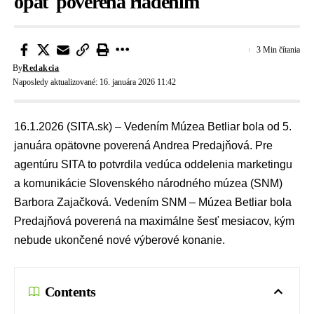
opäť poverená riadením
3 Min čítania
By
Redakcia
Naposledy aktualizované: 16. januára 2026 11:42
16.1.2026 (SITA.sk) – Vedením
Múzea Betliar
bola od 5.
januára opätovne poverená
Andrea Predajňová
. Pre
agentúru SITA to potvrdila vedúca oddelenia marketingu
a komunikácie
Slovenského národného múzea (SNM)
Barbora Zajačková. Vedením SNM – Múzea Betliar bola
Predajňová poverená na maximálne šesť mesiacov, kým
nebude ukončené nové výberové konanie.
Contents