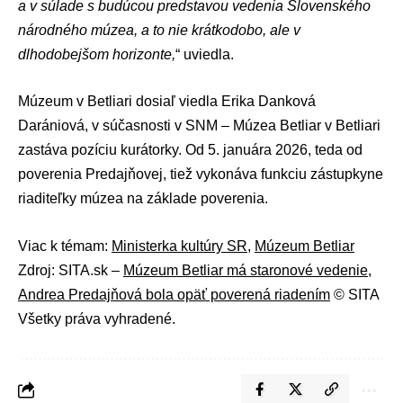
a v súlade s budúcou predstavou vedenia Slovenského
národného múzea, a to nie krátkodobo, ale v
dlhodobejšom horizonte,
“ uviedla.
Múzeum v Betliari dosiaľ viedla Erika Danková
Darániová, v súčasnosti v SNM – Múzea Betliar v Betliari
zastáva pozíciu kurátorky. Od 5. januára 2026, teda od
poverenia Predajňovej, tiež vykonáva funkciu zástupkyne
riaditeľky múzea na základe poverenia.
Viac k témam:
Ministerka kultúry SR
,
Múzeum Betliar
Zdroj: SITA.sk –
Múzeum Betliar má staronové vedenie,
Andrea Predajňová bola opäť poverená riadením
© SITA
Všetky práva vyhradené.