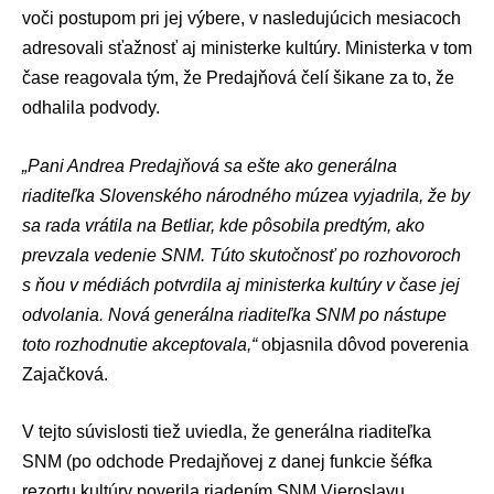
voči postupom pri jej výbere, v nasledujúcich mesiacoch
adresovali sťažnosť aj ministerke kultúry. Ministerka v tom
čase reagovala tým, že Predajňová čelí šikane za to, že
odhalila podvody.
„Pani Andrea Predajňová sa ešte ako generálna
riaditeľka Slovenského národného múzea vyjadrila, že by
sa rada vrátila na Betliar, kde pôsobila predtým, ako
prevzala vedenie SNM. Túto skutočnosť po rozhovoroch
s ňou v médiách potvrdila aj ministerka kultúry v čase jej
odvolania. Nová generálna riaditeľka SNM po nástupe
toto rozhodnutie akceptovala,“
objasnila dôvod poverenia
Zajačková.
V tejto súvislosti tiež uviedla, že generálna riaditeľka
SNM (po odchode Predajňovej z danej funkcie šéfka
rezortu kultúry
poverila riadením SNM Vieroslavu