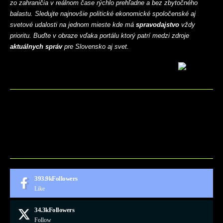
zo zahraničia v reálnom čase rýchlo prehľadne a bez zbytočného
balastu. Sledujte najnovšie politické ekonomické spoločenské aj
svetové udalosti na jednom mieste kde má
spravodajstvo
vždy
prioritu. Buďte v obraze vďaka portálu ktorý patrí medzi zdroje
aktuálnych správ
pre Slovensko aj svet.
BLOG
CONTACT
MARKETMINDS HOME
UKÁŽKOVÁ STRÁNKA
393.9k
Followers
Like
34.3k
Followers
Follow