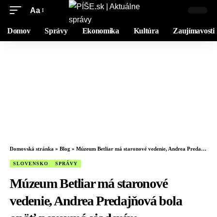
Aa
Domov
Správy
Ekonomika
Kultúra
Zaujímavosti
Domovská stránka
»
Blog
»
Múzeum Betliar má staronové vedenie, Andrea Predajňová bola opäť poverená riadením
SLOVENSKO
SPRÁVY
Múzeum Betliar má staronové
vedenie, Andrea Predajňová bola