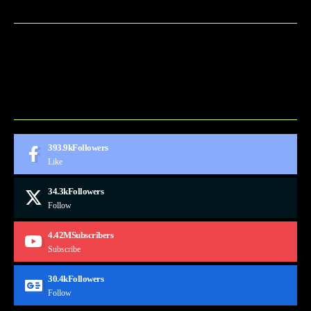
BLOG
CONTACT
MARKETMINDS HOME
UKÁŽKOVÁ STRÁNKA
393.9k
Followers
Like
34.3k
Followers
Follow
4.42M
Subscribers
Subscribe
30.4k
Followers
Follow