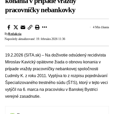
konania v prípade vraždy
pracovníčky nebankovky
4 Min čítania
By
Redakcia
Naposledy aktualizované: 19. februára 2026 11:36
19.2.2026 (SITA.sk) – Na doživotie odsúdený recidivista
Miroslav Kavický
opätovne žiada o obnovu konania v
prípade vraždy pracovníčky nebankovej spoločnosti
Ľudmily K. z roku 2011. Vyplýva to z rozpisu pojednávaní
Špecializovaného trestného súdu (ŠTS)
, ktorý v tejto veci
vytýčil na 6. marca na pracovisku v Banskej Bystrici
verejné zasadnutie.