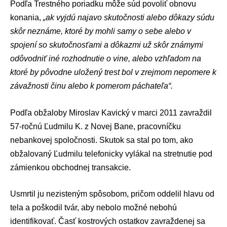
Podľa Trestného poriadku môže súd povoliť obnovu
konania,
„ak vyjdú najavo skutočnosti alebo dôkazy súdu
skôr neznáme, ktoré by mohli samy o sebe alebo v
spojení so skutočnosťami a dôkazmi už skôr známymi
odôvodniť iné rozhodnutie o vine, alebo vzhľadom na
ktoré by pôvodne uložený trest bol v zrejmom nepomere k
závažnosti činu alebo k pomerom páchateľa“.
Podľa obžaloby Miroslav Kavický v marci 2011 zavraždil
57-ročnú Ľudmilu K. z Novej Bane, pracovníčku
nebankovej spoločnosti. Skutok sa stal po tom, ako
obžalovaný Ľudmilu telefonicky vylákal na stretnutie pod
zámienkou obchodnej transakcie.
Usmrtil ju nezisteným spôsobom, pričom oddelil hlavu od
tela a poškodil tvár, aby nebolo možné nebohú
identifikovať. Časť kostrových ostatkov zavraždenej sa