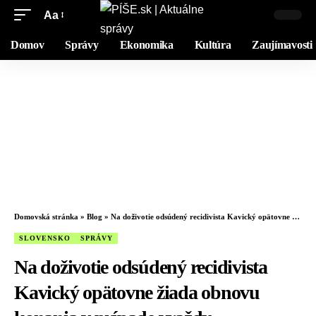
Aa
Domov
Správy
Ekonomika
Kultúra
Zaujímavosti
Domovská stránka
»
Blog
»
Na doživotie odsúdený recidivista Kavický opätovne žiada obnovu konania v prípade vraždy pracovníčky nebankovky
SLOVENSKO
SPRÁVY
Na doživotie odsúdený recidivista
Kavický opätovne žiada obnovu