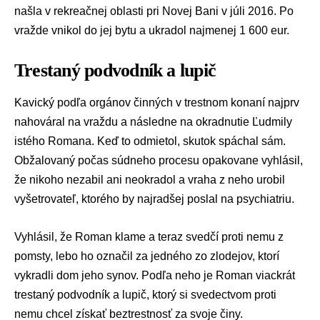
našla v rekreačnej oblasti pri Novej Bani v júli 2016. Po
vražde vnikol do jej bytu a ukradol najmenej 1 600 eur.
Trestaný podvodník a lupič
Kavický podľa orgánov činných v trestnom konaní najprv
nahováral na vraždu a následne na okradnutie Ľudmily
istého Romana. Keď to odmietol, skutok spáchal sám.
Obžalovaný počas súdneho procesu opakovane vyhlásil,
že nikoho nezabil ani neokradol a vraha z neho urobil
vyšetrovateľ, ktorého by najradšej poslal na psychiatriu.
Vyhlásil, že Roman klame a teraz svedčí proti nemu z
pomsty, lebo ho označil za jedného zo zlodejov, ktorí
vykradli dom jeho synov. Podľa neho je Roman viackrát
trestaný podvodník a lupič, ktorý si svedectvom proti
nemu chcel získať beztrestnosť za svoje činy.