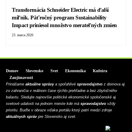
Transformácia Schneider Electric má ďalší
míľnik. Päťročný program Sustainability
Impact priniesol množstvo merateľných zmien
23. marca 2026
Domov
Slovensko
Svet
Ekonomika
Kultúra
Zaujímavosti
Prinášame
aktuálne správy
a spoľahlivé
spravodajstvo
z domova aj
zo zahraničia v reálnom čase rýchlo prehľadne a bez zbytočného
balastu. Sledujte najnovšie politické ekonomické spoločenské aj
svetové udalosti na jednom mieste kde má
spravodajstvo
vždy
prioritu. Buďte v obraze vďaka portálu ktorý patrí medzi zdroje
aktuálnych správ
pre Slovensko aj svet.