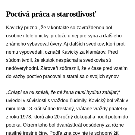
Poctivá práca a starostlivosť
Kavický priznal, že v kontakte so zavraždenou bol
osobne i telefonicky, pretože u nej pre syna a ďalšieho
známeho vybavoval úvery. Aj ďalších svedkov, ktorí proti
nemu vypovedali, označil Kavický za klamárov. Pred
súdom tvrdil, že skutok nespáchal a svedkovia sú
nedôveryhodní. Zároveň zdôraznil, že v čase pred vzatím
do väzby poctivo pracoval a staral sa o svojich synov.
„Chlapi sa mi smiali, že mi žena musí hydinu zabíjať,“
uviedol v súvislosti s vraždou Ľudmily. Kavický bol však v
minulosti 13-krát súdne trestaný, vrátane vraždy priateľky
z roku 1978, ktorú ako 20-ročný dokopal a hodil potom do
potoka. Okrem toho bol dvanásťkrát odsúdený za rôzne
násilné trestné činy. Podľa znalcov nie je schopný žiť