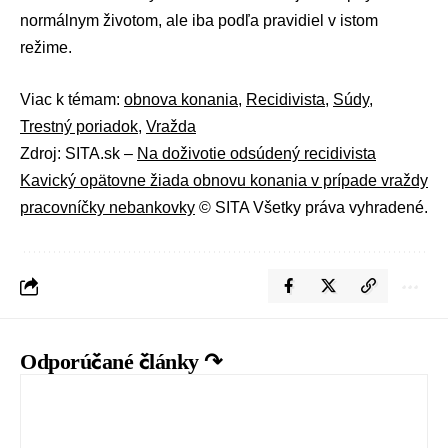
normálnym životom, ale iba podľa pravidiel v istom
režime.
Viac k témam:
obnova konania
,
Recidivista
,
Súdy
,
Trestný poriadok
,
Vražda
Zdroj: SITA.sk –
Na doživotie odsúdený recidivista
Kavický opätovne žiada obnovu konania v prípade vraždy
pracovníčky nebankovky
© SITA Všetky práva vyhradené.
Odporúčané články ↷