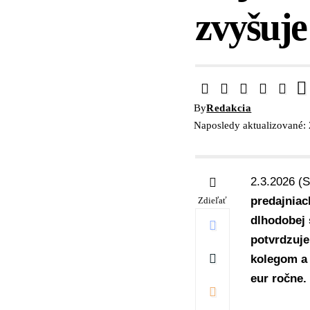
zvyšuj
By
Redakcia
Naposledy aktualizované:
2.3.2026 (
predajniac
Zdieľať
dlhodobej 
potvrdzuje
kolegom a 
eur ročne.