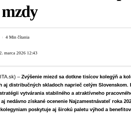
e mzdy
4 Min čítania
 2. marca 2026 12:43
SITA.sk) –
Zvýšenie miezd sa dotkne tisícov kolegýň a ko
h aj distribučných skladoch naprieč celým Slovenskom. I
stratégii vytvárania stabilného a atraktívneho pracovnéh
 aj nedávno získané ocenenie Najzamestnávateľ roka 202
kolegyniam poskytuje aj širokú paletu výhod a benefitov