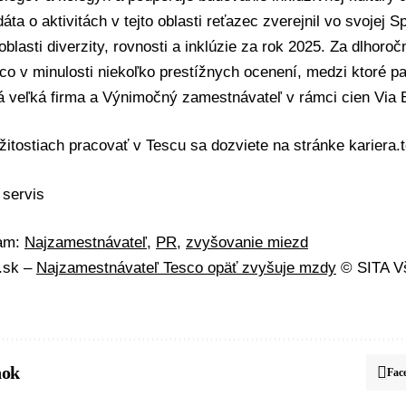
áta o aktivitách v tejto oblasti reťazec zverejnil vo svojej
Sp
oblasti diverzity, rovnosti a inklúzie za rok 2025
. Za dlhoroč
co v minulosti niekoľko prestížnych ocenení, medzi ktoré pa
 veľká firma a Výnimočný zamestnávateľ v rámci cien Via 
ežitostiach pracovať v Tescu sa dozviete na stránke
kariera.
 servis
mam:
Najzamestnávateľ
,
PR
,
zvyšovanie miezd
A.sk –
Najzamestnávateľ Tesco opäť zvyšuje mzdy
© SITA Vš
nok
Fac