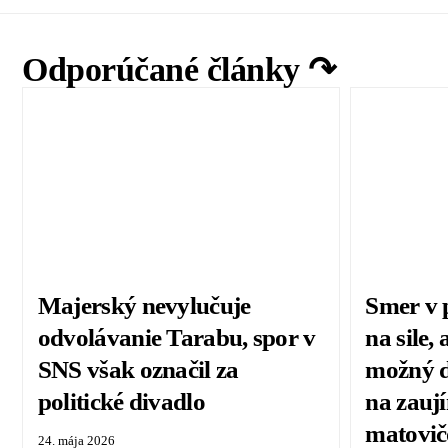
Odporúčané články ↷
Majerský nevylučuje
Smer v 
odvolávanie Tarabu, spor v
na sile, 
SNS však označil za
možný d
politické divadlo
na zauj
matovič
24. mája 2026