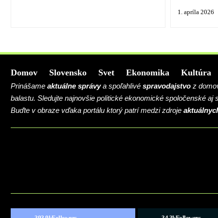
1. apríla 2026
Domov
Slovensko
Svet
Ekonomika
Kultúra
Prinášame
aktuálne správy
a spoľahlivé
spravodajstvo
z domova
balastu. Sledujte najnovšie politické ekonomické spoločenské aj
Buďte v obraze vďaka portálu ktorý patrí medzi zdroje
aktuálnyc
BLOG
CONTACT
MARKETMINDS HOME
UKÁŽKOVÁ STRÁNKA
393.9k
Followers
34.3k
Followers