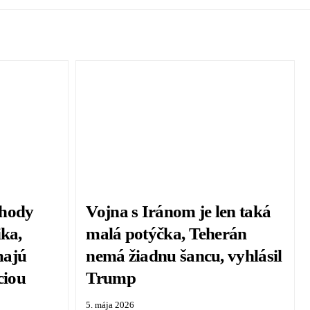
chody
Vojna s Iránom je len taká
ika,
malá potýčka, Teherán
majú
nemá žiadnu šancu, vyhlásil
ciou
Trump
5. mája 2026