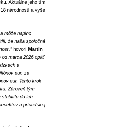
ku. Aktuálne jeho tím
 18 národností a vyše
ý a môže naplno
tili, že naša spoločná
nosť,”
hovorí
Martin
e od marca 2026 opäť
ádzkach a
liónov eur, za
ónov eur. Tento krok
itu. Zároveň tým
stabilitu do ich
nefitov a priateľskej