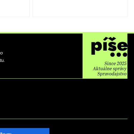
ho
tu.
llowers