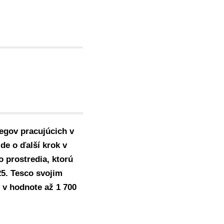
legov pracujúcich v
de o ďalší krok v
o prostredia, ktorú
5. Tesco svojim
 v hodnote až 1 700