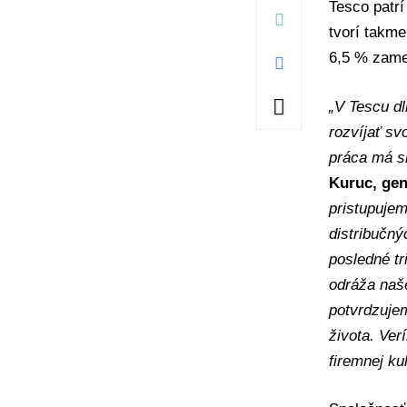
Tesco patr
tvorí takme
6,5 % zame
„V Tescu dl
rozvíjať sv
práca má sk
Kuruc, gen
pristupuje
distribučný
posledné tr
odráža naše
potvrdzujem
života. Ver
firemnej k