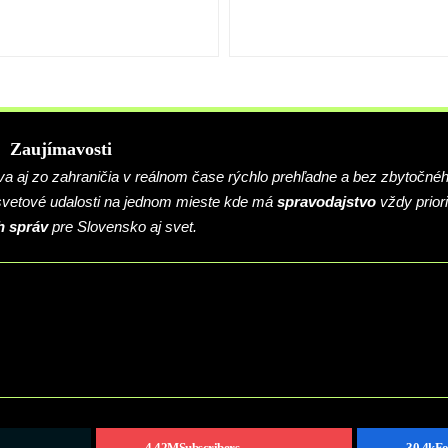
Zaujímavosti
 aj zo zahraničia v reálnom čase rýchlo prehľadne a bez zbytočné
 svetové udalosti na jednom mieste kde má
spravodajstvo
vždy priori
h správ
pre Slovensko aj svet.
4.42M
Subscribers
30.4k
Fo