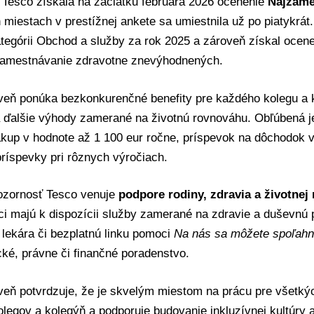
 Tesco získala na začiatku februára 2026 ocenenie
Najzame
miestach v prestížnej ankete sa umiestnila už po piatykrát.
tegórii Obchod a služby za rok 2025 a zároveň získal ocene
 zamestnávanie zdravotne znevýhodnených.
veň ponúka bezkonkurenčné benefity pre každého kolegu a 
 ďalšie výhody zamerané na životnú rovnováhu. Obľúbená j
kup v hodnote až 1 100 eur ročne, príspevok na dôchodok v I
príspevky pri rôznych výročiach.
ozornosť Tesco venuje
podpore rodiny, zdravia a životnej
i majú k dispozícii služby zamerané na zdravie a duševnú 
 lekára či bezplatnú linku pomoci
Na nás sa môžete spoľahn
ké, právne či finančné poradenstvo.
eň potvrdzuje, že je skvelým miestom na prácu pre všetkýc
legov a kolegýň a podporuje budovanie inkluzívnej kultúry a