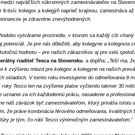
í medzi najväčších súkromných zamestnávateľov na Slovens
r 8-tisíc kolegov a kolegýň naprieč krajinou, zamestnáva až
stnancov je zdravotne znevýhodnených.
hodobo vytvárame prostredie, v ktorom sa každý cíti vítan
oj potenciál. Je pre nás dôležité, aby kolegyne a kolegovia cí
utočnú hodnotu – pre našich zákazníkov aj pre celú spoloč
erálny riaditeľ Tesca na Slovensku
, a dopĺňa:
„Teší ma, ž
me k zvýšeniu miezd pre kolegov a kolegyne na našich prev
ch skladoch. V tomto roku investujeme do odmeňovania 8 mi
i roky Tesco len na zvýšenie platov vyčlenilo takmer 30 mili
 uznanie za ich každodennú prácu, nasadenie a profesional
e náš záväzok byť zamestnávateľom, ktorý prináša istotu a 
ím, že práve kombinácia férového odmeňovania, kvalitných be
ultúry je tým, čo robí Tesco výnimočným zamestnávateľom.
”