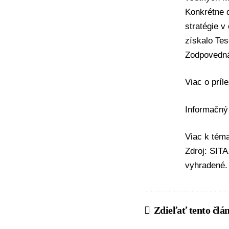
Konkrétne d
stratégie v 
získalo Tes
Zodpovedná
Viac o príl
Informačný
Viac k té
Zdroj: SIT
vyhradené.
Zdieľať tento člá