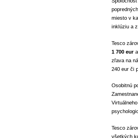
Spoločnosť
popredných 
miesto v ka
inklúziu a
Tesco záro
1 700 eur
a
zľava na ná
240 eur či 
Osobitnú p
Zamestnanc
Virtuálneho
psychologic
Tesco zárov
všetkých ko