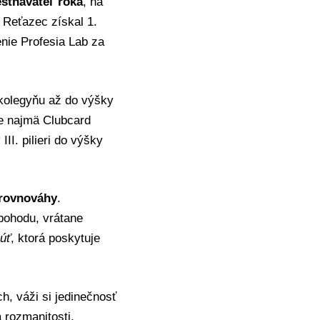
stnávateľ roka
, na
 Reťazec získal 1.
nie Profesia Lab za
kolegyňu až do výšky
e najmä Clubcard
II. pilieri do výšky
 rovnováhy
.
pohodu, vrátane
úť
, ktorá poskytuje
h, váži si jedinečnosť
 rozmanitosti.