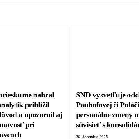
prieskume nabral
SND vysvetľuje od
analytik priblížil
Pauhofovej či Poláč
ôvod a upozornil aj
personálne zmeny 
ímavosť pri
súvisieť s konsolidá
ovcoch
30. decembra 2025