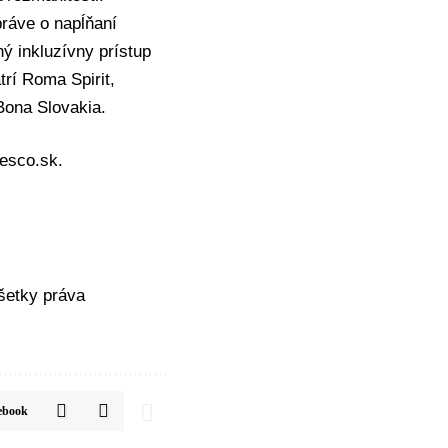
ráve o napĺňaní
ný inkluzívny prístup
trí Roma Spirit,
Bona Slovakia.
tesco.sk.
etky práva
ebook