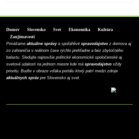
Domov
Slovensko
Svet
Ekonomika
Kultúra
Zaujímavosti
Prinášame
aktuálne správy
a spoľahlivé
spravodajstvo
z domova aj
zo zahraničia v reálnom čase rýchlo prehľadne a bez zbytočného
balastu. Sledujte najnovšie politické ekonomické spoločenské aj
svetové udalosti na jednom mieste kde má
spravodajstvo
vždy
prioritu. Buďte v obraze vďaka portálu ktorý patrí medzi zdroje
aktuálnych správ
pre Slovensko aj svet.
BLOG
CONTACT
MARKETMINDS HOME