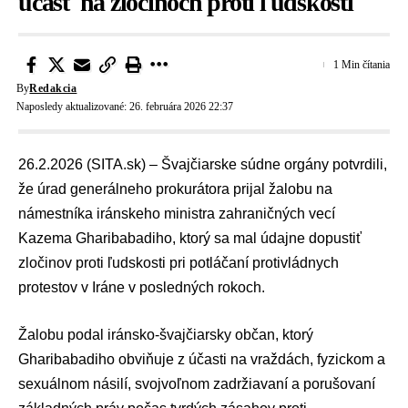
účasť na zločinoch proti ľudskosti
1 Min čítania
By
Redakcia
Naposledy aktualizované: 26. februára 2026 22:37
26.2.2026 (SITA.sk) – Švajčiarske súdne orgány potvrdili,
že úrad generálneho prokurátora prijal žalobu na
námestníka iránskeho ministra zahraničných vecí
Kazema Gharibabadiho, ktorý sa mal údajne dopustiť
zločinov proti ľudskosti pri potláčaní protivládnych
protestov v Iráne v posledných rokoch.
Žalobu podal iránsko-švajčiarsky občan, ktorý
Gharibabadiho obviňuje z účasti na vraždách, fyzickom a
sexuálnom násilí, svojvoľnom zadržiavaní a porušovaní