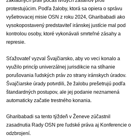
základných práv počas tvrdých zásahov proti
protestujúcim. Podľa žaloby, ktorá sa opiera o správu
vyšetrovacej misie
OSN
z roku 2024, Gharibabadi ako
vysokopostavený predstaviteľ iránskej justície mal pod
kontrolou osoby, ktoré vykonávali smrteľné zásahy a
represie.
Sťažovateľ vyzval Švajčiarsko, aby vo veci konalo a
využilo princíp univerzálnej jurisdikcie na stíhanie
porušovania ľudských práv zo strany iránskych úradov.
Švajčiarske úrady potvrdili, že žalobu prešetrujú podľa
štandardných postupov, ale jej podanie neznamená
automaticky začatie trestného konania.
Gharibabadi sa tento týždeň v Ženeve zúčastnil
zasadnutia Rady OSN pre ľudské práva aj Konferencie o
odzbrojení.