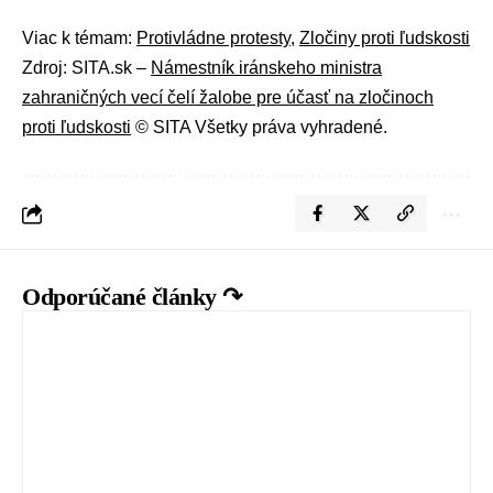
Viac k témam:
Protivládne protesty
,
Zločiny proti ľudskosti
Zdroj: SITA.sk –
Námestník iránskeho ministra
zahraničných vecí čelí žalobe pre účasť na zločinoch
proti ľudskosti
© SITA Všetky práva vyhradené.
Odporúčané články ↷