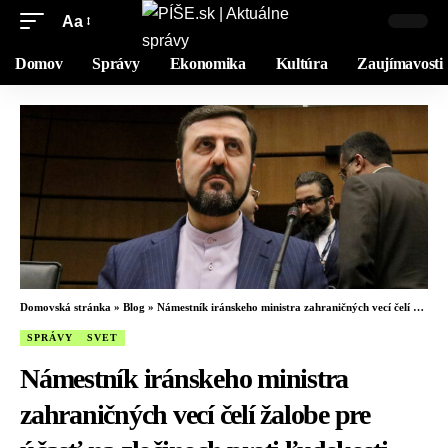
Aa
Domov
Správy
Ekonomika
Kultúra
Zaujímavosti
Domovská stránka
»
Blog
»
Námestník iránskeho ministra zahraničných vecí čelí žalobe pre účasť na zločinoch proti ľudskosti
SPRÁVY
SVET
Námestník iránskeho ministra
zahraničných vecí čelí žalobe pre