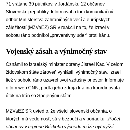
71 vrátane 39 pútnikov, v Jordánsku 12 občanov
Slovenskej republiky. Informoval o tom komunikačný
odbor Ministerstva zahraničných vecí a európskych
záležitostí (MZVaEZ) SR v reakcii na to, že Izrael v
sobotu ráno podnikol „preventívny úder“ proti Iránu.
Vojenský zásah a výnimočný stav
Oznámil to izraelský minister obrany
Jisrael Kac
. V celom
židovskom štáte zároveň vyhlásili výnimočný stav. Izrael
tiež v sobotu ráno uzavrel svoj vzdušný priestor. Informuje
o tom web CNN, podľa jeho zdroja krajina koordinovala
útok na Irán so Spojenými štátmi.
MZVaEZ SR uviedlo, že všetci slovenskí občania, o
ktorých má vedomosť, sú v bezpečí a v poriadku.
„Počet
občanov v regióne Blízkeho východu môže byť vyšší