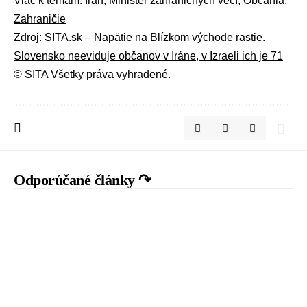
Viac k témam:
Irán
,
Minister zahraničných vecí
,
Občania
,
Zahraničie
Zdroj: SITA.sk –
Napätie na Blízkom východe rastie.
Slovensko neeviduje občanov v Iráne, v Izraeli ich je 71
© SITA Všetky práva vyhradené.
Odporúčané články ↷