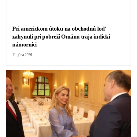
Pri americkom útoku na obchodnú loď
zahynuli pri pobreží Ománu traja indickí
námorníci
11. júna 2026