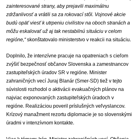
zainteresované strany, aby prejavili maximálnu
zdržanlivosť a vrátili sa za rokovací stôl. Vojnové akcie
budú opäť viesť k utrpeniu civilistov na oboch stranách a
môžu eskalovať už aj tak nestabilnú situáciu v celom
regióne,“
skonštatovalo ministerstvo v reakcii na situáciu.
Doplnilo, že intenzívne pracuje na opatreniach s cieľom
zvýšiť bezpečnosť občanov Slovenska a zamestnancov
zastupiteľských úradov SR v regióne. Minister
zahraničných vecí
Juraj Blanár
(
Smer-SD
) tiež v tejto
súvislosti rozhodol o aktivácii evakuačných plánov na
najviac exponovaných zastupiteľských úradoch v
regióne. Realizáciou poveril príslušných veľvyslancov.
Krízový manažment rezortu diplomacie je so slovenskými
úradmi v intenzívnom kontakte.