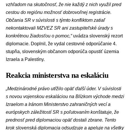
vzhľadom na skutočnosť, že nie každý z nich využil pred
cestou do regiónu možnosť dobrovoľnej registrácie.
Občania SR v súvislosti s týmto konfliktom zatiaľ
nekontaktovali MZVEZ SR ani zastupiteľské úrady s
konkrétnou žiadosťou o pomoc,“
uvádza slovenský rezort
diplomacie. Doplnil, že vydal cestovné odporúčanie 4.
stupňa, slovenským občanom odporúča opustiť územia
Izraela a Palestíny.
Reakcia ministerstva na eskaláciu
„Medzinárodné právo utŕžilo opäť ďalší úder. V súvislosti
s novou vojenskou eskaláciou na Blízkom východe medzi
Izraelom a Iránom Ministerstvo zahraničných vecí a
európskych záležitostí SR s poľutovaním konštatuje, že
prednosť pred diplomaciou opäť dostali zbrane. Tento
krok slovenská diplomacia odsudzuje a apeluje na všetky