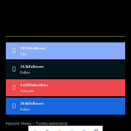
BLOG
CONTACT
MARKETMINDS HOME
UKÁŽKOVÁ STRÁNKA
393.9k
Followers
Like
34.3k
Followers
Follow
4.42M
Subscribers
Subscribe
30.4k
Followers
Follow
Harton® Media –
Tvorba webstránok