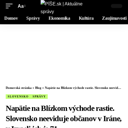
Aa
Domov
Správy
Ekonomika
Kultúra
Zaujímavosti
Domovská stránka
»
Blog
»
Napätie na Blízkom východe rastie. Slovensko neeviduje občanov v Iráne, v Izraeli ich je 71
SLOVENSKO
SPRÁVY
Napätie na Blízkom východe rastie.
Slovensko neeviduje občanov v Iráne,