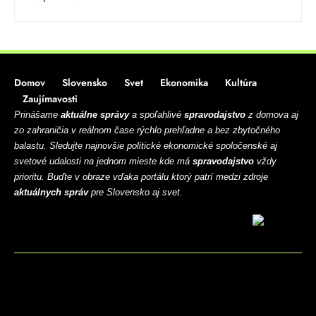
Domov
Slovensko
Svet
Ekonomika
Kultúra
Zaujímavosti
Prinášame
aktuálne správy
a spoľahlivé
spravodajstvo
z domova aj
zo zahraničia v reálnom čase rýchlo prehľadne a bez zbytočného
balastu. Sledujte najnovšie politické ekonomické spoločenské aj
svetové udalosti na jednom mieste kde má
spravodajstvo
vždy
prioritu. Buďte v obraze vďaka portálu ktorý patrí medzi zdroje
aktuálnych správ
pre Slovensko aj svet.
BLOG
CONTACT
MARKETMINDS HOME