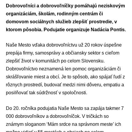
Dobrovoľníci a dobrovoľníčky pomáhajú neziskovým
organizáciám, školám, rodinným centrám či
domovom sociálnych služieb zlepšiť prostredie, v
ktorom pôsobia. Podujatie organizuje Nadácia Pontis.
Naše Mesto vďaka dobrovoľníctvu už 20 rokov úspešne
prepája firmy, samosprávy a občiansky sektor s cieľom
zlepšiť život v komunitách po celom Slovensku.
Dobrovoľníctvo neznamená len pomoc organizáciám či
skrášľovanie miest a obcí. Je to spôsob, ako spájať ľudí z
rôznych prostredí, budovať medzi nimi dôveru, empatiu a
posilňovať tak súdržnosť v spoločnosti.
Do 20. ročníka podujatia Naše Mesto sa zapája takmer 7
000 dobrovoľníkov a dobrovoľníčok. V tričkách so
známym sloganom ‘Mám srdce na správnom meste’ ich