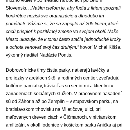
možno vidieť v 55 mestách a obciach po celom
Slovensku.
„Naším cieľom je, aby ľudia z firiem spoznali
konkrétne neziskové organizácie a dlhodobo im
pomáhali. Vážime si, že sa zapojilo až 205 firiem, ktoré
chcú prispieť k pozitívnej zmene vo svojom okolí. Naše
Mesto ukazuje, že k tomu často stačia jednoduché kroky
a ochota venovať svoj čas druhým,“
hovorí Michal Kišša,
výkonný riaditeľ Nadácie Pontis.
Dobrovoľnícke tímy čistia parky, natierajú lavičky a
preliezky v areáloch škôl a rodinných centier, zveľaďujú
kultúrne pamiatky, trávia čas so seniormi a klientmi v
zariadeniach sociálnych služieb. V pracovnom nasadení
sú od Záhoria až po Zemplín – v stupavskom parku, na
bratislavskom trhovisku na Miletičovej ulici, pri
maľovaných dreveniciach v Čičmanoch, v nitrianskom
amfiteátri, v okolí lodenice v košickom parku Anička aj pri