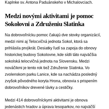
Kaplnke sv. Antona Paduánskeho v Michalovciach.
Medzi novými aktivitami je pomoc
Sokolovni a Združeniu Slatinka
Na dobrovoľnícku pomoc čakajú dve stovky organizácií,
medzi nimi aj Telocvičná jednota Sokol, ktorá sa
prihlásila prvýkrát. Desiatky ľudí sa zapoja do obnovy
historickej budovy Sokolovne, kde sídli táto najväčšia
sokolská telocvičná jednota na Slovensku. Medzi
nováčikmi je tento rok tiež Združenie Slatinka. Vo
zvolenskom parku Lanice, kde sa nachádza posledný
zvyšok pôvodného koryta Hrona, obnovia s prispením
dobrovoľníkov drevené lávky a cestičky.
Medzi 414 dobrovoľníckymi aktivitami je obnova
jedenástich hradov a úprava lesoparkov, no najväčší