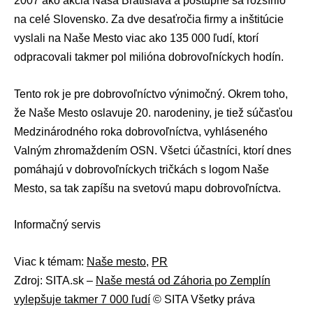
2007 ako akcia Naša Bratislava a postupne sa rozšírilo
na celé Slovensko. Za dve desaťročia firmy a inštitúcie
vyslali na Naše Mesto viac ako 135 000 ľudí, ktorí
odpracovali takmer pol milióna dobrovoľníckych hodín.
Tento rok je pre dobrovoľníctvo výnimočný. Okrem toho,
že Naše Mesto oslavuje 20. narodeniny, je tiež súčasťou
Medzinárodného roka dobrovoľníctva, vyhláseného
Valným zhromaždením OSN. Všetci účastníci, ktorí dnes
pomáhajú v dobrovoľníckych tričkách s logom Naše
Mesto, sa tak zapíšu na svetovú mapu dobrovoľníctva.
Informačný servis
Viac k témam:
Naše mesto
,
PR
Zdroj: SITA.sk –
Naše mestá od Záhoria po Zemplín
vylepšuje takmer 7 000 ľudí
© SITA Všetky práva