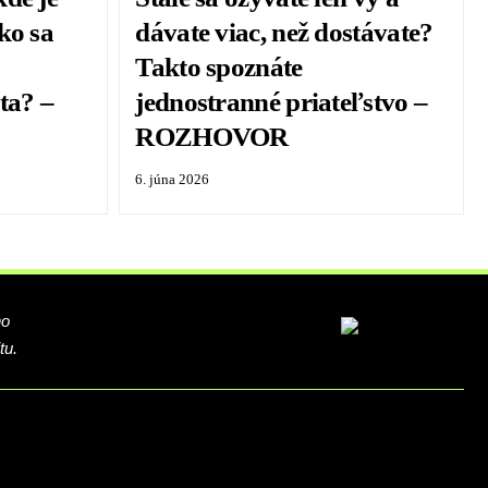
ko sa
dávate viac, než dostávate?
j
Takto spoznáte
ta? –
jednostranné priateľstvo –
ROZHOVOR
6. júna 2026
ho
tu.