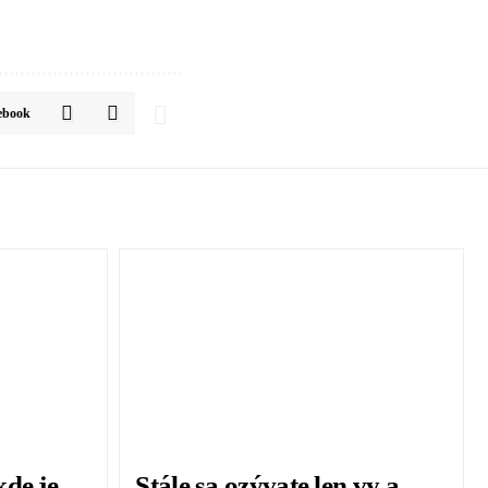
ebook
de je
Stále sa ozývate len vy a