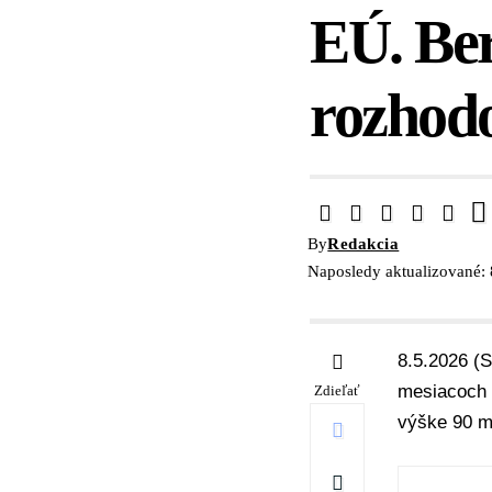
EÚ. Ber
rozhod
By
Redakcia
Naposledy aktualizované: 
8.5.2026 (S
mesiacoch 
Zdieľať
výške 90 mi