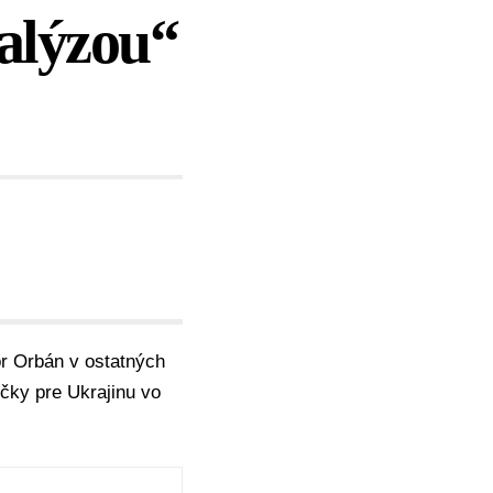
ralýzou“
or Orbán v ostatných
čky pre Ukrajinu vo