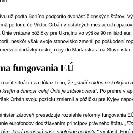
com
.
tívu už podľa Berlína podporilo dvanásť členských štátov. V
ajmä po tom, čo
Viktor Orbán
v ostatných mesiacoch opakova
 Únie vrátane pôžičky pre Ukrajinu vo výške 90 miliárd eur
oril, neskôr však svoje stanovisko zmenil po poškodení
ro
medzilo dodávky ruskej ropy do Maďarska a na Slovensko.
ma fungovania EÚ
značil situáciu za dôkaz toho, že
„stačí odklon niekoľkých 
h krajín a činnosť celej Únie je zablokovaná“
. Po prehre v ap
ak Orbán svoju pozíciu zmiernil a pôžičku pre Kyjev napok
nister zároveň presadzuje rozsiahle reformy fungovania EÚ.
nie eurofondov dodržiavaním princípov právneho štátu.
„Fi
tým, ktorí porušujú naše spoločné hodnoty,“
vyhlásil. Európ