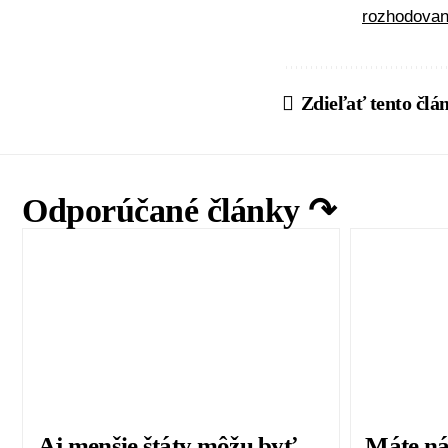
rozhodovan
Zdieľať tento člá
Odporúčané články ↷
Aj menšie štáty môžu byť
Máte ná