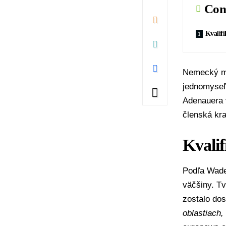
Con
Kvalif
Nemecký mi
jednomyseľ
Adenauera 
členská kra
Kvali
Podľa Wade
väčšiny
. T
zostalo do
oblastiach,