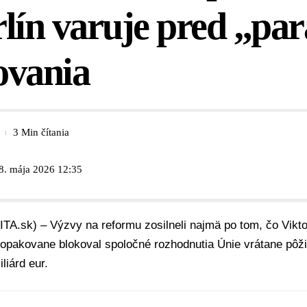
lín varuje pred „pa
ovania
3 Min čítania
8. mája 2026 12:35
ITA.sk) – Výzvy na reformu zosilneli najmä po tom, čo Vikt
opakovane blokoval spoločné rozhodnutia Únie vrátane pôži
liárd eur.