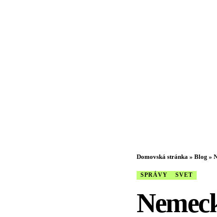
Domovská stránka
»
Blog
»
N
SPRÁVY
SVET
Nemecko