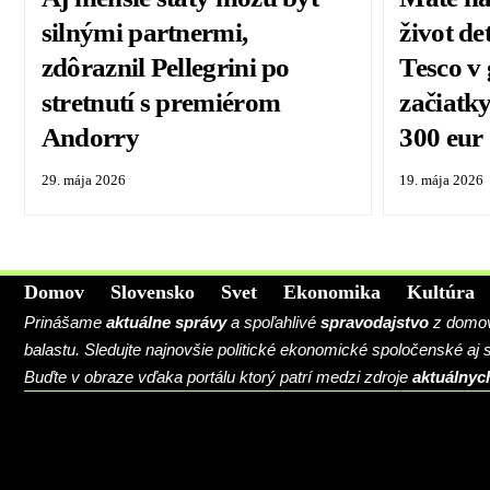
silnými partnermi,
život d
zdôraznil Pellegrini po
Tesco v
stretnutí s premiérom
začiatky
Andorry
300 eur
29. mája 2026
19. mája 2026
Domov
Slovensko
Svet
Ekonomika
Kultúra
Prinášame
aktuálne správy
a spoľahlivé
spravodajstvo
z domova
balastu. Sledujte najnovšie politické ekonomické spoločenské aj
Buďte v obraze vďaka portálu ktorý patrí medzi zdroje
aktuálnyc
BLOG
CONTACT
MARKETMINDS HOME