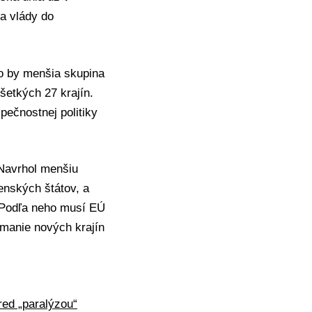
a vlády do
ho by menšia skupina
šetkých 27 krajín.
pečnostnej politiky
 Navrhol menšiu
lenských štátov, a
 Podľa neho musí EÚ
ímanie nových krajín
red „paralýzou“