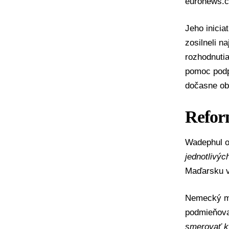
euronews.
Jeho inicia
zosilneli n
rozhodnutia
pomoc podp
dočasne ob
Refor
Wadephul o
jednotlivýc
Maďarsku vš
Nemecký mi
podmieňova
smerovať k 