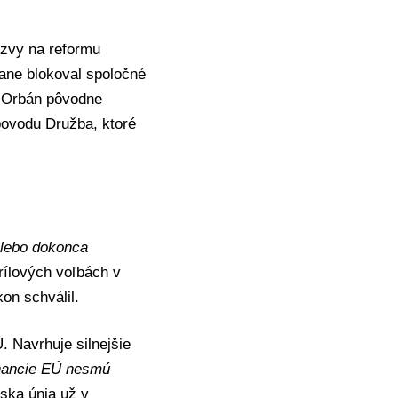
ýzvy na reformu
ne blokoval spoločné
. Orbán pôvodne
povodu Družba
, ktoré
alebo dokonca
rílových voľbách v
on schválil.
 Navrhuje silnejšie
nancie EÚ nesmú
ska únia už v