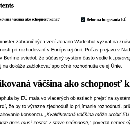
tents
ikovaná väčšina ako schopnosť konať
Reforma fungovania EÚ
nister zahraničných vecí
Johann Wadephul
vyzval na zruše
nosti pri rozhodovaní v
Európskej únii
. Počas prejavu v Nad
v Berlíne uviedol, že súčasný systém často vedie k
„patovej
jina dokáže zablokovať spoločné rozhodnutia celej Únie.
fikovaná väčšina ako schopnosť 
phula by EÚ mala vo viacerých oblastiach prejsť na systé
vrdí, že by to výrazne zjednodušilo prijímanie rozhodnutí, p
sahovanie konsenzu.
„Kvalifikovaná väčšina môže urobiť EÚ
 kde dnes musí zostať v stave nečinnosti,“
povedal nemecký 