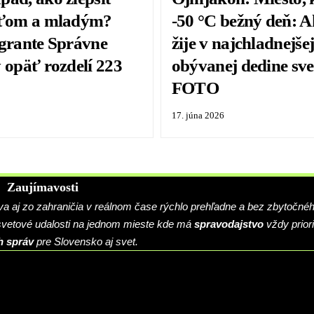
eťom a mladým?
-50 °C bežný deň: A
 grante Správne
žije v najchladnejše
 opäť rozdelí 223
obývanej dedine sve
FOTO
17. júna 2026
Zaujímavosti
 aj zo zahraničia v reálnom čase rýchlo prehľadne a bez zbytočné
 svetové udalosti na jednom mieste kde má
spravodajstvo
vždy priori
h správ
pre Slovensko aj svet.