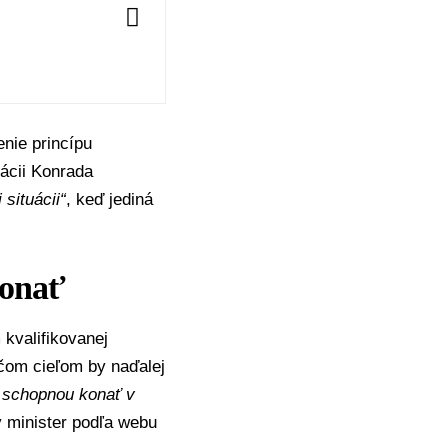
nie princípu
ácii Konrada
 situácii“
, keď jediná
konať
m
kvalifikovanej
ričom cieľom by naďalej
 schopnou konať v
minister podľa webu