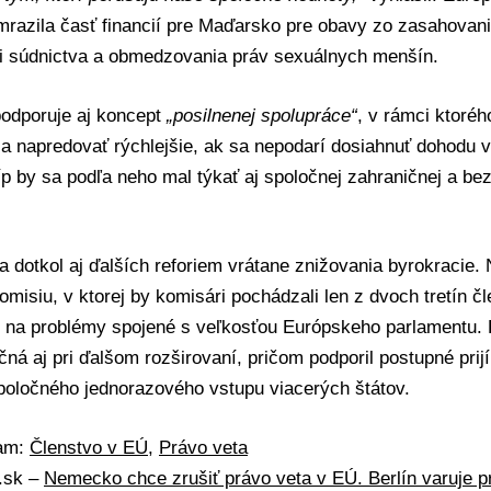
mrazila časť financií pre Maďarsko pre obavy zo zasahovani
ti súdnictva a obmedzovania práv sexuálnych menšín.
odporuje aj koncept
„posilnenej spolupráce“
, v rámci ktoré
a napredovať rýchlejšie, ak sa nepodarí dosiahnuť dohodu v
íp by sa podľa neho mal týkať aj spoločnej zahraničnej a bez
a dotkol aj ďalších reforiem vrátane znižovania byrokracie.
omisiu
, v ktorej by komisári pochádzali len z dvoch tretín č
aj na problémy spojené s veľkosťou Európskeho parlamentu.
čná aj pri ďalšom rozširovaní, pričom podporil postupné prij
poločného jednorazového vstupu viacerých štátov.
mam:
Členstvo v EÚ
,
Právo veta
A.sk –
Nemecko chce zrušiť právo veta v EÚ. Berlín varuje p