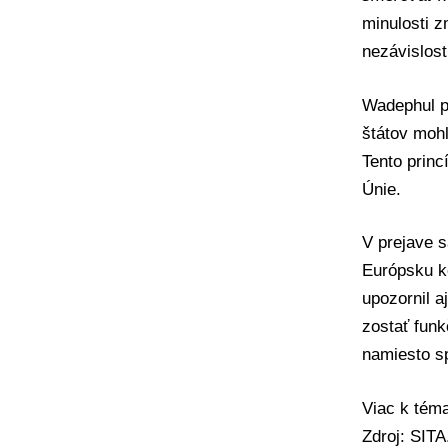
minulosti z
nezávislos
Wadephul p
štátov mohl
Tento princ
Únie.
V prejave s
Európsku k
upozornil 
zostať funk
namiesto s
Viac k té
Zdroj: SIT