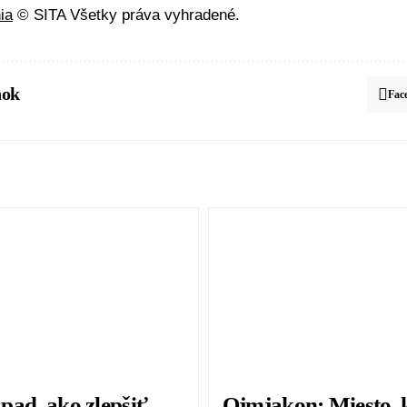
ia
© SITA Všetky práva vyhradené.
nok
Fac
pad, ako zlepšiť
Ojmjakon: Miesto, k