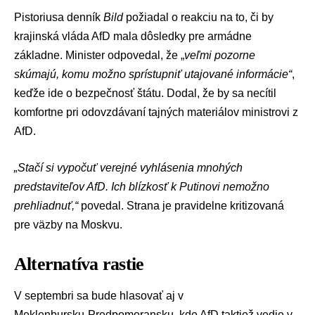
Pistoriusa denník
Bild
požiadal o reakciu na to, či by
krajinská vláda AfD mala dôsledky pre
armádne
základne
. Minister odpovedal, že „
veľmi pozorne
skúmajú, komu možno sprístupniť utajované informácie“
,
keďže ide o bezpečnosť štátu. Dodal, že by sa necítil
komfortne pri odovzdávaní tajných materiálov ministrovi z
AfD.
„Stačí si vypočuť verejné vyhlásenia mnohých
predstaviteľov AfD. Ich blízkosť k Putinovi nemožno
prehliadnuť,“
povedal. Strana je pravidelne kritizovaná
pre väzby na Moskvu.
Alternatíva rastie
V septembri sa bude hlasovať aj v
Meklenbursku‑Predpomoransku, kde AfD taktiež vedie v