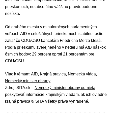
prieskumoch, no absolútnu väčšinu pravdepodobne
nezíska.
Od druhého miesta v minuloročných parlamentných
voľbách AfD v celoštátnych prieskumoch stabilne rastie,
zatiaľ čo CDU/CSU
kancelára
Friedricha Merza
klesá.
Podľa prieskumu zverejneného v nedeľu má AfD náskok
ôsmich bodov: 29 percent oproti 21 percentám pre
CDU/CSU.
Viac k témam:
AfD
,
Krajná pravica
,
Nemecká vláda
,
Nemecký minister obrany
Zdroj: SITA.sk –
Nemecký minister obrany odmieta
poskytovať informácie krajinským vládam, ak ich ovládne
krajná pravica
© SITA Všetky práva vyhradené.