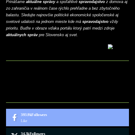
Prinášame
aktuálne správy
a spoľahlivé
spravodajstvo
z domova aj
zo zahraničia v reálnom čase rýchlo prehľadne a bez zbytočného
balastu. Sledujte najnovšie politické ekonomické spoločenské aj
svetové udalosti na jednom mieste kde má
spravodajstvo
vždy
prioritu. Buďte v obraze vďaka portálu ktorý patrí medzi zdroje
aktuálnych správ
pre Slovensko aj svet.
BLOG
CONTACT
MARKETMINDS HOME
UKÁŽKOVÁ STRÁNKA
393.9k
Followers
Like
34.3k
Followers