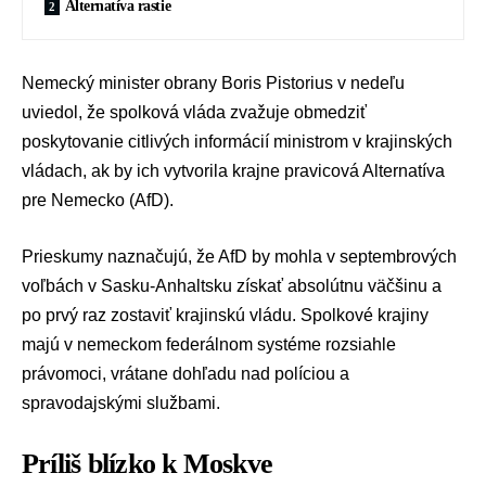
Alternatíva rastie
Nemecký minister obrany
Boris Pistorius
v nedeľu
uviedol, že spolková vláda zvažuje obmedziť
poskytovanie citlivých informácií ministrom v krajinských
vládach, ak by ich vytvorila krajne pravicová
Alternatíva
pre Nemecko (AfD)
.
Prieskumy naznačujú, že AfD by mohla v septembrových
voľbách v Sasku‑Anhaltsku získať absolútnu väčšinu a
po prvý raz zostaviť krajinskú vládu. Spolkové krajiny
majú v nemeckom federálnom systéme rozsiahle
právomoci, vrátane dohľadu nad políciou a
spravodajskými službami.
Príliš blízko k Moskve