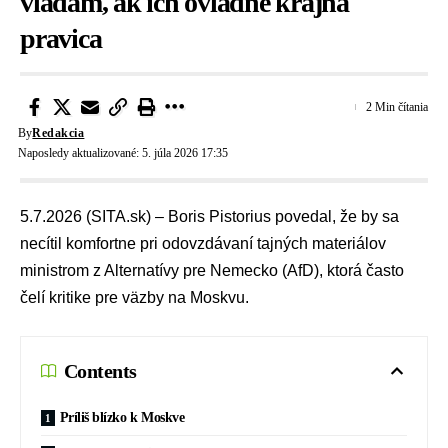
vládam, ak ich ovládne krajná
pravica
2 Min čítania
By
Redakcia
Naposledy aktualizované: 5. júla 2026 17:35
5.7.2026 (SITA.sk) – Boris Pistorius povedal, že by sa
necítil komfortne pri odovzdávaní tajných materiálov
ministrom z Alternatívy pre Nemecko (AfD), ktorá často
čelí kritike pre väzby na Moskvu.
Contents
Príliš blízko k Moskve