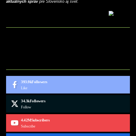
aktuálnych správ
pre Slovensko aj svet.
BLOG
CONTACT
MARKETMINDS HOME
UKÁŽKOVÁ STRÁNKA
393.9k
Followers
Like
34.3k
Followers
Follow
4.42M
Subscribers
Subscribe