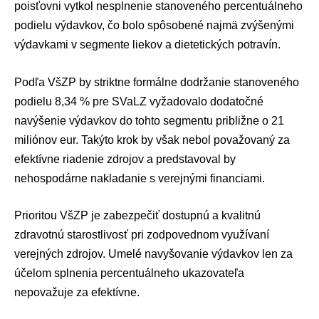
poisťovni vytkol nesplnenie stanoveného percentuálneho
podielu výdavkov, čo bolo spôsobené najmä zvýšenými
výdavkami v segmente liekov a dietetických potravín.
Podľa VšZP by striktne formálne dodržanie stanoveného
podielu 8,34 % pre SVaLZ vyžadovalo dodatočné
navýšenie výdavkov do tohto segmentu približne o 21
miliónov eur. Takýto krok by však nebol považovaný za
efektívne riadenie zdrojov a predstavoval by
nehospodárne nakladanie s verejnými financiami.
Prioritou VšZP je zabezpečiť dostupnú a kvalitnú
zdravotnú starostlivosť pri zodpovednom využívaní
verejných zdrojov. Umelé navyšovanie výdavkov len za
účelom splnenia percentuálneho ukazovateľa
nepovažuje za efektívne.