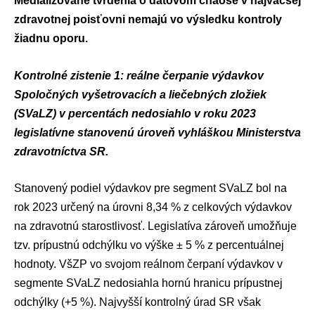
Medializované tvrdenia o dátovom chaose v najväčšej
zdravotnej poisťovni nemajú vo výsledku kontroly
žiadnu oporu.
Kontrolné zistenie 1: reálne čerpanie výdavkov
Spoločných vyšetrovacích a liečebných zložiek
(SVaLZ) v percentách nedosiahlo v roku 2023
legislatívne stanovenú úroveň vyhláškou Ministerstva
zdravotníctva SR.
Stanovený podiel výdavkov pre segment SVaLZ bol na
rok 2023 určený na úrovni 8,34 % z celkových výdavkov
na zdravotnú starostlivosť. Legislatíva zároveň umožňuje
tzv. prípustnú odchýlku vo výške ± 5 % z percentuálnej
hodnoty. VšZP vo svojom reálnom čerpaní výdavkov v
segmente SVaLZ nedosiahla hornú hranicu prípustnej
odchýlky (+5 %). Najvyšší kontrolný úrad SR však