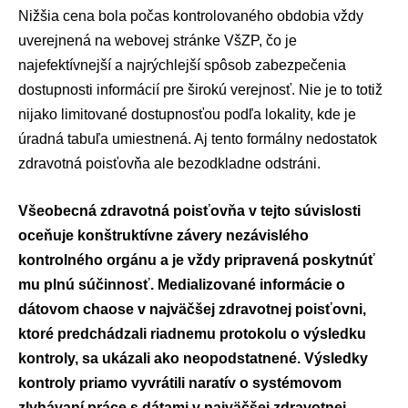
Nižšia cena bola počas kontrolovaného obdobia vždy
uverejnená na webovej stránke VšZP, čo je
najefektívnejší a najrýchlejší spôsob zabezpečenia
dostupnosti informácií pre širokú verejnosť. Nie je to totiž
nijako limitované dostupnosťou podľa lokality, kde je
úradná tabuľa umiestnená. Aj tento formálny nedostatok
zdravotná poisťovňa ale bezodkladne odstráni.
Všeobecná zdravotná poisťovňa v tejto súvislosti
oceňuje konštruktívne závery nezávislého
kontrolného orgánu a je vždy pripravená poskytnúť
mu plnú súčinnosť. Medializované informácie o
dátovom chaose v najväčšej zdravotnej poisťovni,
ktoré predchádzali riadnemu protokolu o výsledku
kontroly, sa ukázali ako neopodstatnené. Výsledky
kontroly priamo vyvrátili naratív o systémovom
zlyhávaní práce s dátami v najväčšej zdravotnej