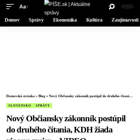
Aa
Domov
Správy
Ekonomika
Kultúra
Zaujímavosti
Domovská stránka
»
Blog
»
Nový Občiansky zákonník postúpil do druhého čítania, KDH žiada viacero zmien – VIDEO
SLOVENSKO
SPRÁVY
Nový Občiansky zákonník postúpil
do druhého čítania, KDH žiada