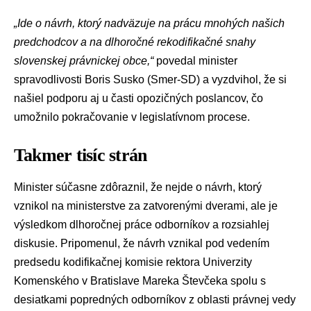
„Ide o návrh, ktorý nadväzuje na prácu mnohých našich
predchodcov a na dlhoročné rekodifikačné snahy
slovenskej právnickej obce,“
povedal
minister
spravodlivosti
Boris Susko
(
Smer-SD
) a vyzdvihol, že si
našiel podporu aj u časti opozičných poslancov, čo
umožnilo pokračovanie v legislatívnom procese.
Takmer tisíc strán
Minister súčasne zdôraznil, že nejde o návrh, ktorý
vznikol na ministerstve za zatvorenými dverami, ale je
výsledkom dlhoročnej práce odborníkov a rozsiahlej
diskusie. Pripomenul, že návrh vznikal pod vedením
predsedu kodifikačnej komisie rektora
Univerzity
Komenského v Bratislave
Mareka Števčeka
spolu s
desiatkami popredných odborníkov z oblasti právnej vedy