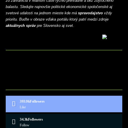
zo zahraničia v reálnom čase rýchlo prehľadne a bez zbytočného
balastu. Sledujte najnovšie politické ekonomické spoločenské aj
svetové udalosti na jednom mieste kde má
spravodajstvo
vždy
prioritu. Buďte v obraze vďaka portálu ktorý patrí medzi zdroje
aktuálnych správ
pre Slovensko aj svet.
BLOG
CONTACT
MARKETMINDS HOME
UKÁŽKOVÁ STRÁNKA
393.9k
Followers
Like
34.3k
Followers
Follow