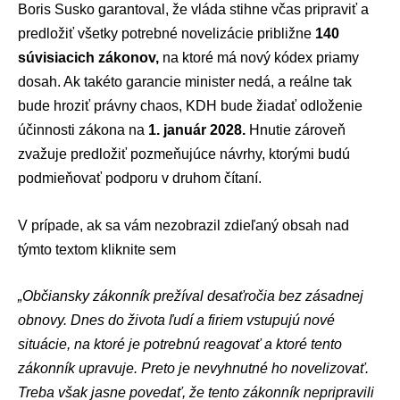
Boris Susko garantoval, že vláda stihne včas pripraviť a
predložiť všetky potrebné novelizácie približne
140
súvisiacich zákonov,
na ktoré má nový kódex priamy
dosah. Ak takéto garancie minister nedá, a reálne tak
bude hroziť právny chaos, KDH bude žiadať odloženie
účinnosti zákona na
1. január 2028.
Hnutie zároveň
zvažuje predložiť pozmeňujúce návrhy, ktorými budú
podmieňovať podporu v druhom čítaní.
V prípade, ak sa vám nezobrazil zdieľaný obsah nad
týmto textom
kliknite sem
„Občiansky zákonník prežíval desaťročia bez zásadnej
obnovy. Dnes do života ľudí a firiem vstupujú nové
situácie, na ktoré je potrebnú reagovať a ktoré tento
zákonník upravuje. Preto je nevyhnutné ho novelizovať.
Treba však jasne povedať, že tento zákonník nepripravili