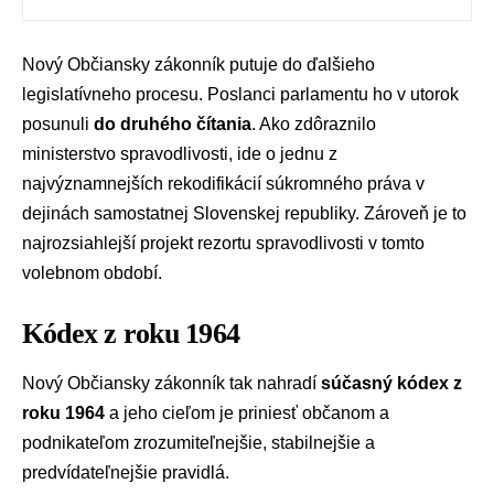
Nový
Občiansky zákonník
putuje do ďalšieho
legislatívneho procesu. Poslanci parlamentu ho v utorok
posunuli
do druhého čítania
. Ako zdôraznilo
ministerstvo spravodlivosti
, ide o jednu z
najvýznamnejších rekodifikácií súkromného práva v
dejinách samostatnej Slovenskej republiky. Zároveň je to
najrozsiahlejší projekt rezortu spravodlivosti v tomto
volebnom období.
Kódex z roku 1964
Nový Občiansky zákonník tak nahradí
súčasný kódex z
roku 1964
a jeho cieľom je priniesť občanom a
podnikateľom zrozumiteľnejšie, stabilnejšie a
predvídateľnejšie pravidlá.