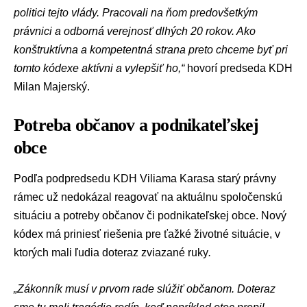
politici tejto vlády. Pracovali na ňom predovšetkým
právnici a odborná verejnosť dlhých 20 rokov. Ako
konštruktívna a kompetentná strana preto chceme byť pri
tomto kódexe aktívni a vylepšiť ho,“
hovorí
predseda KDH
Milan Majerský
.
Potreba občanov a podnikateľskej
obce
Podľa
podpredsedu KDH
Viliama Karasa
starý právny
rámec už nedokázal reagovať na aktuálnu spoločenskú
situáciu a potreby občanov či podnikateľskej obce. Nový
kódex má priniesť riešenia pre ťažké životné situácie, v
ktorých mali ľudia doteraz zviazané ruky
.
„Zákonník musí v prvom rade slúžiť občanom. Doteraz