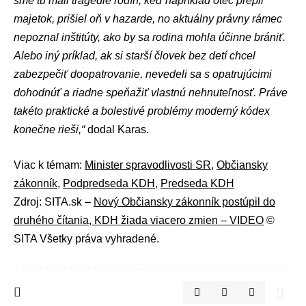
sme tu mali tragédie rodín, keď napríklad otec prepil
majetok, prišiel oň v hazarde, no aktuálny právny rámec
nepoznal inštitúty, ako by sa rodina mohla účinne brániť.
Alebo iný príklad, ak si starší človek bez detí chcel
zabezpečiť doopatrovanie, nevedeli sa s opatrujúcimi
dohodnúť a riadne speňažiť vlastnú nehnuteľnosť. Práve
takéto praktické a bolestivé problémy moderný kódex
konečne rieši,“
dodal Karas.
Viac k témam:
Minister spravodlivosti SR
,
Občiansky
zákonník
,
Podpredseda KDH
,
Predseda KDH
Zdroj: SITA.sk –
Nový Občiansky zákonník postúpil do
druhého čítania, KDH žiada viacero zmien – VIDEO
©
SITA Všetky práva vyhradené.