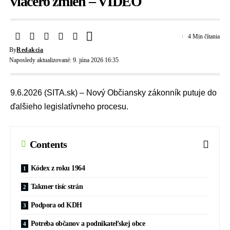
viacero zmien – VIDEO
4 Min čítania
By
Redakcia
Naposledy aktualizované: 9. júna 2026 16:35
9.6.2026 (SITA.sk) – Nový Občiansky zákonník putuje do
ďalšieho legislatívneho procesu.
Contents
Kódex z roku 1964
Takmer tisíc strán
Podpora od KDH
Potreba občanov a podnikateľskej obce