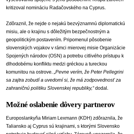
kritizoval nomináciu Radačovského na Cyprus.
Zdôraznil, že nejde o nejakú bezvýznamnú diplomatickú
misiu, ale o krajinu s dôležitým bezpečnostným a
geopolitickým postavením. Pripomenul pôsobenie
slovenských vojakov v rámci mierovej misie
Organizácie
Spojených národov (OSN)
a potrebu citlivého prístupu k
dlhodobému konfliktu medzi gréckou a tureckou
komunitou na ostrove.
„Pevne verím, že Peter Pellegrini
sa zajtra zobudí a uvedomí si, že má zodpovednosť za
zahraničnú politiku Slovenskej republiky,“
dodal.
Možné oslabenie dôvery partnerov
Europoslankyňa
Miriam Lexmann
(KDH) zdôraznila, že
Taliansko aj Cyprus sú krajinami, s ktorými Slovensko