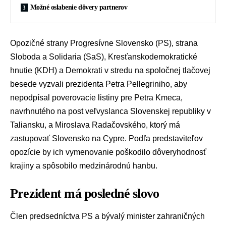
Možné oslabenie dôvery partnerov
Opozičné strany
Progresívne Slovensko (PS)
, strana
Sloboda a Solidaria (SaS)
,
Kresťanskodemokratické
hnutie (KDH)
a
Demokrati
v stredu na spoločnej tlačovej
besede vyzvali
prezidenta
Petra Pellegriniho
, aby
nepodpísal
poverovacie listiny
pre
Petra Kmeca
,
navrhnutého na post veľvyslanca Slovenskej republiky v
Taliansku, a
Miroslava Radačovského
, ktorý má
zastupovať Slovensko na Cypre. Podľa predstaviteľov
opozície by ich vymenovanie poškodilo dôveryhodnosť
krajiny a spôsobilo medzinárodnú hanbu.
Prezident má posledné slovo
Člen predsedníctva PS a
bývalý minister zahraničných