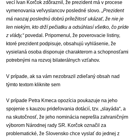
vecí
Ivan Korčok
zdôraznil, že prezident má v procese
vymenovania veľvyslancov posledné slovo.
„Prezident
má naozaj poslednú dobrú príležitosť ukázať, že nie je
len niekým, kto drží pečiatku a odsúhlasí všetko, čo príde
z vlády,“
povedal. Pripomenul, že poverovacie listiny,
ktoré prezident podpisuje, obsahujú vyhlásenie, že
vysielaná osoba disponuje charakterom a schopnosťami
potrebnými na rozvoj
bilaterálnych vzťahov
.
V prípade, ak sa vám nezobrazil zdieľaný obsah nad
týmto textom
kliknite sem
V prípade Petra Kmeca opozícia poukazuje na jeho
spojenie s kauzou prideľovania dotácií, tzv. „slayáda“, a
na skutočnosť, že jeho nominácia neprešla zahraničným
výborom
Národnej rady SR
. Korčok označil za
problematické, že Slovensko chce vyslať do jednej z