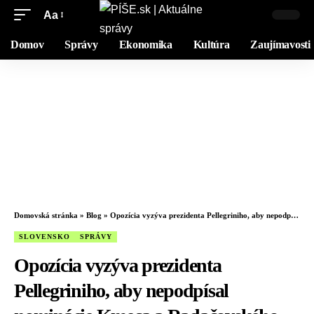
Aa
Domov
Správy
Ekonomika
Kultúra
Zaujímavosti
Domovská stránka
»
Blog
»
Opozícia vyzýva prezidenta Pellegriniho, aby nepodpísal nominácie Kmeca a Radačovského – VIDEO
SLOVENSKO
SPRÁVY
Opozícia vyzýva prezidenta
Pellegriniho, aby nepodpísal