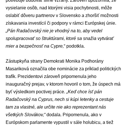
potrebuje budovať silné vzťahy. Zároveň upozornila, že
vysielanie osôb, nad ktorými visia pochybnosti, môže
oslabiť dôveru partnerov v Slovensko a zhoršiť možnosti
získavania investícií či podpory v rámci Európskej únie.
„Pán Radačovský nie je vhodný na to, aby vedel
spolupracovať so štruktúrami, ktoré sa snažia vytvárať
mier a bezpečnosť na Cypre,
“ podotkla.
Zástupkyňa strany Demokrati
Monika Podhorány
Masariková
označila obe nominácie za príklad politických
trafík. Prezidentovi zároveň pripomenula jeho
inauguračný prejav, v ktorom hovoril o tom, že úspech má
byť výsledkom poctivej práce.
„Keď chce ísť pán
Radačovský na Cyprus, nech si kúpi letenky a cestuje
tam za vlastné, ale určite nie ako reprezentant nás
všetkých Slovákov,“
dodala. Pripomenula, ako v
Európskom parlamente
vypustil v sále holubicu, a tiež