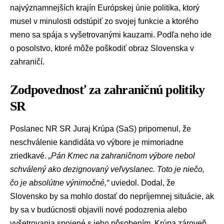
najvýznamnejších krajín
Európskej únie
politika, ktorý
musel v minulosti odstúpiť zo svojej funkcie a ktorého
meno sa spája s vyšetrovanými kauzami. Podľa neho ide
o posolstvo, ktoré môže poškodiť obraz Slovenska v
zahraničí.
Zodpovednosť za zahraničnú politiky
SR
Poslanec NR SR
Juraj Krúpa
(SaS) pripomenul, že
neschválenie kandidáta vo výbore je mimoriadne
zriedkavé.
„Pán Kmec na zahraničnom výbore nebol
schválený ako dezignovaný veľvyslanec. Toto je niečo,
čo je absolútne výnimočné,“
uviedol. Dodal, že
Slovensko by sa mohlo dostať do nepríjemnej situácie, ak
by sa v budúcnosti objavili nové podozrenia alebo
vyšetrovania spojené s jeho pôsobením. Krúpa zároveň