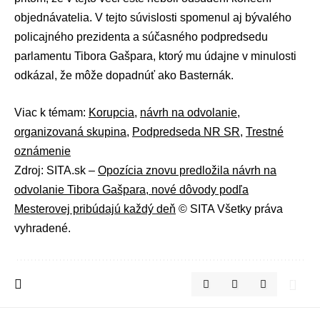
objednávatelia. V tejto súvislosti spomenul aj bývalého
policajného prezidenta a súčasného podpredsedu
parlamentu Tibora Gašpara, ktorý mu údajne v minulosti
odkázal, že môže dopadnúť ako Basternák.
Viac k témam:
Korupcia
,
návrh na odvolanie
,
organizovaná skupina
,
Podpredseda NR SR
,
Trestné
oznámenie
Zdroj: SITA.sk –
Opozícia znovu predložila návrh na
odvolanie Tibora Gašpara, nové dôvody podľa
Mesterovej pribúdajú každý deň
© SITA Všetky práva
vyhradené.