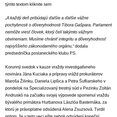
týmto textom
kliknite sem
„A každý deň pribúdajú ďalšie a ďalšie vážne
pochybnosti o dôveryhodnosti Tibora Gašpara. Parlament
nemôže viesť človek, ktorý čelí takýmto vážnym
obvineniam. Musíme chrániť integritu a dôveryhodnosť
najvyššieho zákonodarného orgánu,“
dodala
predsedníčka poslaneckého klubu PS.
Korunný svedok v kauze vraždy investigatívneho
novinára
Jána Kuciaka
a prípravy vrážd prokurátorov
Maroša Žilinku
,
Daniela Lipšica
a
Petra Šufliarskeho
v
pondelok na
Špecializovaný trestný súd
v Pezinku
Zoltán
Andruskó
na začiatku svojej výpovede spomenul vraždu
bývalého primátora Hurbanova
Lászlóa Basternáka
, za
ktorú je právoplatne odsúdená
Alena Zsuzsová
. Tvrdil
pritom, že v tejto veci ešte neboli odsúdení koneční