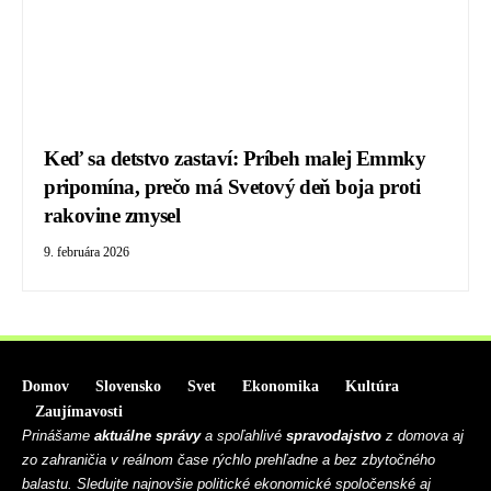
Keď sa detstvo zastaví: Príbeh malej Emmky
pripomína, prečo má Svetový deň boja proti
rakovine zmysel
9. februára 2026
Domov
Slovensko
Svet
Ekonomika
Kultúra
Zaujímavosti
Prinášame
aktuálne správy
a spoľahlivé
spravodajstvo
z domova aj
zo zahraničia v reálnom čase rýchlo prehľadne a bez zbytočného
balastu. Sledujte najnovšie politické ekonomické spoločenské aj