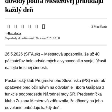
dôvody podľa Mesterovej pribúdajú
každý deň
2 Min čítania
By
Redakcia
Naposledy aktualizované: 26. mája 2026 12:38
26.5.2026 (SITA.sk) – Mesterová upozornila, že už 40
páchateľov bolo odsúdených a vypovedali o svojej účasti
na tejto trestnej činnosti.
Poslanecký klub
Progresívneho Slovenska (PS)
v utorok
opätovne predložil návrh na odvolanie
Tibora Gašpara
z
funkcie
podpredsedu Národnej rady SR
. Predsedníčka
klubu
Zuzana Mesterová
zdôraznila, že dôvody na jeho
odvolanie pribúdajú každý deň.