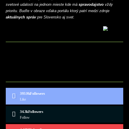
svetové udalosti na jednom mieste kde má
spravodajstvo
vždy
prioritu. Buďte v obraze vďaka portálu ktorý patrí medzi zdroje
aktuálnych správ
pre Slovensko aj svet.
BLOG
CONTACT
MARKETMINDS HOME
UKÁŽKOVÁ STRÁNKA
393.9k
Followers
Like
34.3k
Followers
Follow