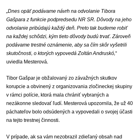
„Dnes opäť podávame návrh na odvolanie Tibora
Gašpara z funkcie podpredsedu NR SR. Dôvody na jeho
odvolanie pribúdajú každý deň. Preto tak budeme robiť
na každej schôdzi, kým tieto dôvody budú trvať. Zároveň
podávame trestné oznámenie, aby sa čím skôr vyšetrili
skutočnosti, o ktorých vypovedá Zoltán Andruskó,
“
uviedla Mesterová.
Tibor Gašpar je obžalovaný zo závažných skutkov
korupcie a obvinený z organizovania zločineckej skupiny
v rámci polície, ktorá mala chrániť vybraných a
nezákonne sledovať ľudí. Mesterová upozornila, že už 40
páchateľov bolo odsúdených a vypovedali o svojej účasti
na tejto trestnej činnosti.
V prípade, ak sa vám nezobrazil zdieľaný obsah nad