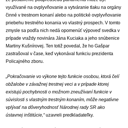
využívané na ovplyvňovanie a vytváranie tlaku na orgány
činné v trestnom konaní alebo na politické ovplyvňovanie
priebehu trestného konania vo vlastný prospech. V tomto
zmysle sa podľa nich nedá opomenúť výpoveď svedka v
prípade vraždy novinára
Jána Kuciaka
a jeho snúbenice
Martiny Kušnírovej
. Ten totiž povedal, že ho Gašpar
zastrašoval v čase, keď vykonával funkciu prezidenta
Policajného zboru
.
„Pokračovanie vo výkone tejto funkcie osobou, ktorá čelí
obžalobe v závažnej trestnej veci a v prípade ktorej
existujú pochybnosti o možnom zneužívaní funkcie v
súvislosti s vlastným trestným konaním, môže negatívne
vplývať na dôveryhodnosť
Národnej rady SR
ako
ústavnej inštitúcie,“
uzavreli predkladateľky.