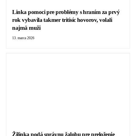
Linka pomoci pre problémy s hraním za prvý
rok vybavila takmer tritisíc hovorov, volali
najmä muži
13. marca 2026
Žilinka podá správnu žalobu pre preloženie