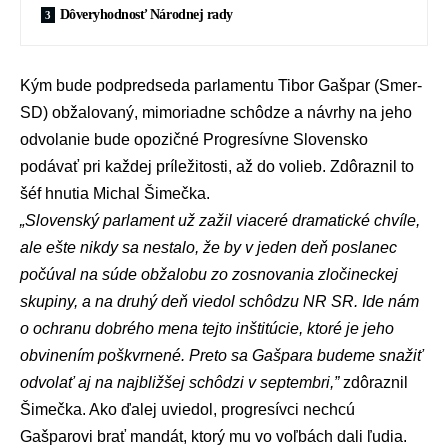
Dôveryhodnosť Národnej rady
Kým bude podpredseda parlamentu Tibor Gašpar (Smer-
SD) obžalovaný, mimoriadne schôdze a návrhy na jeho
odvolanie bude opozičné Progresívne Slovensko
podávať pri každej príležitosti, až do
volieb
. Zdôraznil to
šéf hnutia
Michal Šimečka
.
„Slovenský parlament už zažil viaceré dramatické chvíle,
ale ešte nikdy sa nestalo, že by v jeden deň poslanec
počúval na súde obžalobu zo zosnovania zločineckej
skupiny, a na druhý deň viedol schôdzu NR SR. Ide nám
o ochranu dobrého mena tejto inštitúcie, ktoré je jeho
obvinením poškvrnené. Preto sa Gašpara budeme snažiť
odvolať aj na najbližšej schôdzi v septembri,”
zdôraznil
Šimečka. Ako ďalej uviedol, progresívci nechcú
Gašparovi brať mandát, ktorý mu vo voľbách dali ľudia.