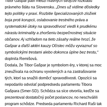
Tibor Gašpar patrí medzi hlavných strojcov rozkladu
právneho štátu na Slovensku.
„Dnes už vidíme dôsledky
tejto politiky v praxi. Rozbitie špecializovaných zložiek
boja proti korupcii, oslabovanie trestného práva a
systematické útoky na spravodlivosť viedli k prudkému
nárastu kriminality a zhoršeniu bezpečnostnej situácie
občanov. Aj vzhľadom na tieto zásahy reálne hrozí, že
Gašpar a ďalší aktéri kauzy Očistec môžu vyviaznuť so
symbolickými trestami alebo dokonca úplne bez trestu,“
doplnila Remišová.
Dodala, že Tibor Gašpar je symbolom éry, v ktorej sa moc
zneužívala na ochranu vyvolených a na zastrašovanie
tých, ktorí sa snažili domôcť spravodlivosti. Opozícii sa
nepodarilo odvolať podpredsedu parlamentu
Tibora
Gašpara
(
Smer-SD
). Schôdza sa síce otvorila, keďže sa
prezentoval dostatočný počet poslancov, no neschválili
program schôdze. Predseda parlamentu
Richard Raši
tak