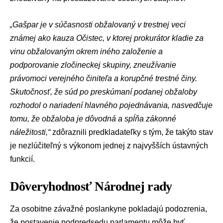
„Gašpar je v súčasnosti obžalovaný v trestnej veci
známej ako kauza Očistec, v ktorej prokurátor kladie za
vinu obžalovaným okrem iného založenie a
podporovanie zločineckej skupiny, zneužívanie
právomoci verejného činiteľa a korupčné trestné činy.
Skutočnosť, že súd po preskúmaní podanej obžaloby
rozhodol o nariadení hlavného pojednávania, nasvedčuje
tomu, že obžaloba je dôvodná a spĺňa zákonné
náležitosti,“
zdôraznili predkladateľky s tým, že takýto stav
je nezlúčiteľný s výkonom jednej z najvyšších ústavných
funkcií.
Dôveryhodnosť Národnej rady
Za osobitne závažné poslankyne pokladajú podozrenia,
že postavenie podpredsedu parlamentu môže byť