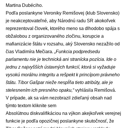
Martina Dubéciho.
Podľa poslankyne
Veroniky Remišovej
(klub Slovensko)
je neakceptovateľné, aby Národnú radu SR akokoľvek
reprezentoval človek, ktorého meno sa dlhodobo spája s
obžalobou z organizovaného zločinu, korupcie a
mafianizácie štátu v rozsahu, aký Slovensko nezažilo od
čias
Vladimíra Mečiara
.
„Funkcia podpredsedu
parlamentu nie je technická ani stranícka pozícia. Ide o
jednu z najvyšších ústavných funkcií, ktorá si vyžaduje
vysokú morálnu integritu a rešpekt k princípom právneho
štátu. Tibor Gašpar nieže nespĺňa tieto atribúty, ale je
stelesnením ich presného opaku,“
vyhlásila Remišová.
V prípade, ak sa vám nezobrazil zdieľaný obsah nad
týmto textom
kliknite sem
Absolútnou diskvalifikáciou na výkon akejkoľvek verejnej
funkcie je podľa opozičnej poslankyne skutočnosť, že