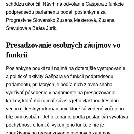
schôdzu ukončil. Návrh na odvolanie Gašpara z funkcie
podpredsedu parlamentu podali poslankyne za
Progresívne Slovensko
Zuzana Mesterová
,
Zuzana
Števulová
a
Beáta Jurík
.
Presadzovanie osobných záujmov vo
funkcii
Poslankyne poukázali najmä na doterajšie vystupovanie
a politické aktivity Gašpara vo funkcii podpredsedu
parlamentu, pri ktorých je podľa nich zjavná snaha
využívať pôsobenie v parlamente na presadzovanie
krokov, ktoré môžu mať súvis s jeho vlastnou trestnou
vecou či trestnými konaniami, ktoré sú vedené voči jeho
blízkym osobám. Jeho konanie podľa poslankýň vyvoláva
pochybnosti o tom, či výkon jeho funkcie nie je
zneužívaný na presadzovanie osobných záujmov.