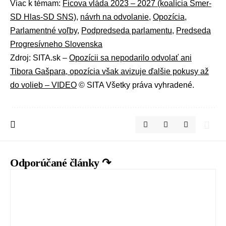
Viac k témam:
Ficova vláda 2023 – 2027 (koalícia Smer-
SD Hlas-SD SNS)
,
návrh na odvolanie
,
Opozícia
,
Parlamentné voľby
,
Podpredseda parlamentu
,
Predseda
Progresívneho Slovenska
Zdroj: SITA.sk –
Opozícii sa nepodarilo odvolať ani
Tibora Gašpara, opozícia však avizuje ďalšie pokusy až
do volieb – VIDEO
© SITA Všetky práva vyhradené.
Odporúčané články ↷