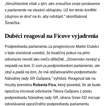
„Nesúhlasíme však s tým, ako zneužíva svoje postavenie
v parlamente na vlastnú obhajobu. Už len tento konflikt
záujmov je dosť na to, aby odstúpil,”
skonštatoval
Šimečka.
Dubéci reagoval na Ficove vyjadrenia
Podpredseda parlamentu za progresívcov
Martin Dubéci
v tejto súvislosti uviedol, že koaličný pokus na jeho
odvolanie nevidí ako niečo dôležité.
„Slovensko nestojí a
nepadá na tom, či som ja podpredsedom parlamentu, ale
stojí a padá na tom, že má obžalovaného podpredsedu
Národnej rady SR Gašpara,”
vyhlásil. Reagoval tak na
hrozby premiéra
Roberta Fica
, ktorý povedal, že ak bude
opozícia iniciovať odvolanie Tibora Gašpara z postu
podpredsedu Národnej rady SR, strana Smer-SD iniciuje
odvolávanie opozičného podpredsedu parlamentu