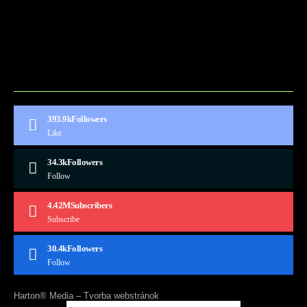
BLOG
CONTACT
MARKETMINDS HOME
UKÁŽKOVÁ STRÁNKA
393.9k
Followers
Like
34.3k
Followers
Follow
4.42M
Subscribers
Subscribe
30.4k
Followers
Follow
Harton® Media –
Tvorba webstránok