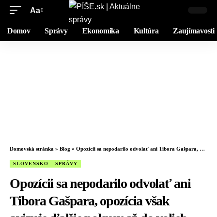
Aa
Domov
Správy
Ekonomika
Kultúra
Zaujímavosti
Domovská stránka
»
Blog
»
Opozícii sa nepodarilo odvolať ani Tibora Gašpara, opozícia však avizuje ďalšie pokusy až do volieb – VIDEO
SLOVENSKO
SPRÁVY
Opozícii sa nepodarilo odvolať ani
Tibora Gašpara, opozícia však