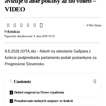
avizuje ďalšie pokusy až do volieb –
VIDEO
6 Min čítania
By
Redakcia
Naposledy aktualizované: 9. júna 2026 16:35
9.6.2026 (SITA.sk) – Návrh na odvolanie Gašpara z
funkcie podpredsedu parlamentu podali poslankyne za
Progresívne Slovensko.
Contents
Dubéci reagoval na Ficove vyjadrenia
Presadzovanie osobných záujmov vo funkcii