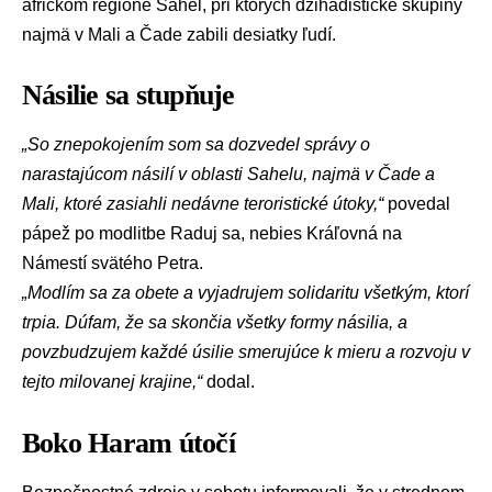
africkom regióne Sahel, pri ktorých džihádistické skupiny
najmä v
Mali
a
Čade
zabili desiatky ľudí.
Násilie sa stupňuje
„So znepokojením som sa dozvedel správy o
narastajúcom násilí v oblasti Sahelu, najmä v Čade a
Mali, ktoré zasiahli nedávne teroristické útoky,“
povedal
pápež po modlitbe Raduj sa, nebies Kráľovná na
Námestí svätého Petra.
„Modlím sa za obete a vyjadrujem solidaritu všetkým, ktorí
trpia. Dúfam, že sa skončia všetky formy násilia, a
povzbudzujem každé úsilie smerujúce k mieru a rozvoju v
tejto milovanej krajine,“
dodal.
Boko Haram útočí