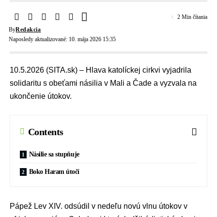
2 Min čítania
By
Redakcia
Naposledy aktualizované: 10. mája 2026 15:35
10.5.2026 (SITA.sk) – Hlava katolíckej cirkvi vyjadrila
solidaritu s obeťami násilia v Mali a Čade a vyzvala na
ukončenie útokov.
Contents
Násilie sa stupňuje
Boko Haram útočí
Pápež Lev XIV
. odsúdil v nedeľu novú vlnu útokov v