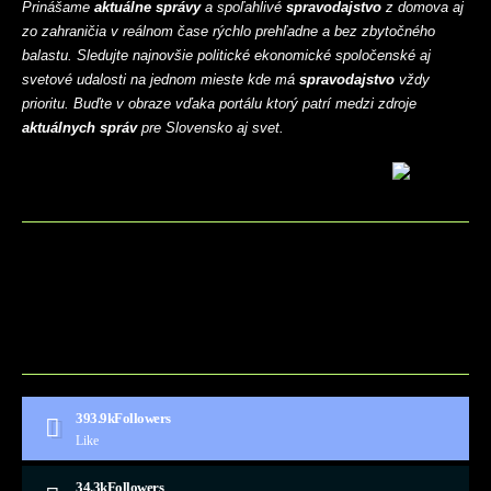
Prinášame
aktuálne správy
a spoľahlivé
spravodajstvo
z domova aj
zo zahraničia v reálnom čase rýchlo prehľadne a bez zbytočného
balastu. Sledujte najnovšie politické ekonomické spoločenské aj
svetové udalosti na jednom mieste kde má
spravodajstvo
vždy
prioritu. Buďte v obraze vďaka portálu ktorý patrí medzi zdroje
aktuálnych správ
pre Slovensko aj svet.
BLOG
CONTACT
MARKETMINDS HOME
UKÁŽKOVÁ STRÁNKA
393.9k
Followers
Like
34.3k
Followers