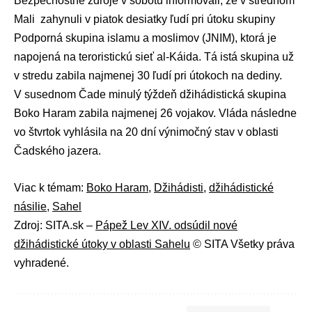
Bezpečnostné zdroje v sobotu informovali, že v strednom
Mali zahynuli v piatok desiatky ľudí pri útoku skupiny
Podporná skupina islamu a moslimov (JNIM), ktorá je
napojená na teroristickú sieť
al-Káida
. Tá istá skupina už
v stredu zabila najmenej 30 ľudí pri útokoch na dediny.
V susednom Čade minulý týždeň džihádistická skupina
Boko Haram
zabila najmenej 26 vojakov. Vláda následne
vo štvrtok vyhlásila na 20 dní výnimočný stav v oblasti
Čadského jazera.
Viac k témam:
Boko Haram
,
Džihádisti
,
džihádistické
násilie
,
Sahel
Zdroj: SITA.sk –
Pápež Lev XIV. odsúdil nové
džihádistické útoky v oblasti Sahelu
© SITA Všetky práva
vyhradené.