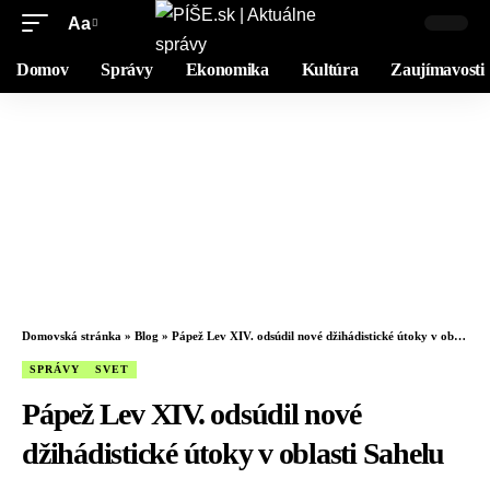
Aa
Domov
Správy
Ekonomika
Kultúra
Zaujímavosti
Domovská stránka
»
Blog
»
Pápež Lev XIV. odsúdil nové džihádistické útoky v oblasti Sahelu
SPRÁVY
SVET
Pápež Lev XIV. odsúdil nové
džihádistické útoky v oblasti Sahelu