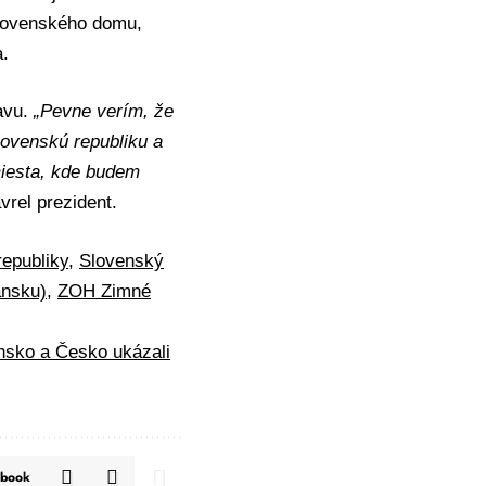
slovenského domu,
a.
avu.
„Pevne verím, že
lovenskú republiku a
miesta, kde budem
rel prezident.
republiky
,
Slovenský
ansku)
,
ZOH Zimné
ensko a Česko ukázali
ebook