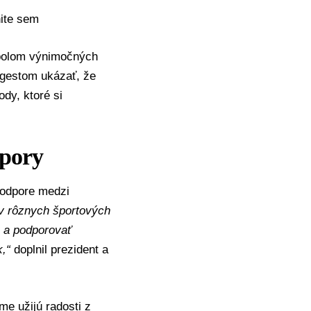
nite sem
mbolom výnimočných
 gestom ukázať, že
dy, ktoré si
dpory
 podpore medzi
 v rôznych športových
e a podporovať
,“
doplnil prezident a
me užijú radosti z