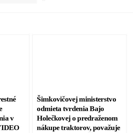
restné
Šimkovičovej ministerstvo
e
odmieta tvrdenia Bajo
nia v
Holečkovej o predraženom
 VIDEO
nákupe traktorov, považuje