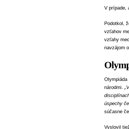
V prípade,
Podotkol, 
vzťahov me
vzťahy medz
navzájom o
Olymp
Olympiáda p
národmi.
„V
disciplínac
úspechy čes
súčasne če
Vyslovil ti