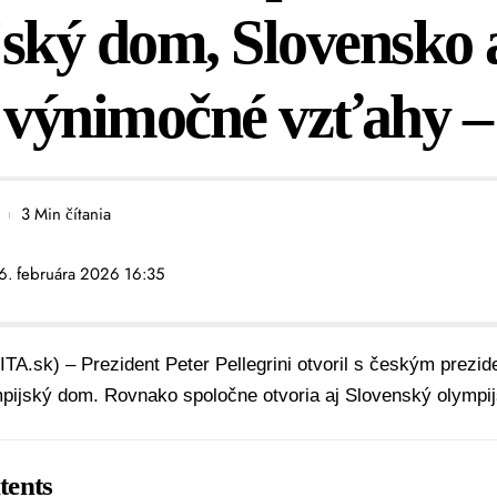
ský dom, Slovensko 
i výnimočné vzťahy
3 Min čítania
 6. februára 2026 16:35
ITA.sk) – Prezident
Peter Pellegrini
otvoril s českým prezi
pijský dom. Rovnako spoločne otvoria aj
Slovenský olympi
tents