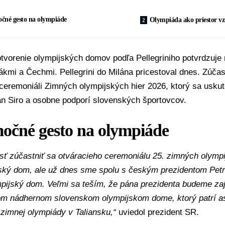
čné gesto na olympiáde
Olympiáda ako priestor v
tvorenie olympijských domov podľa Pellegriniho potvrdzuje
kmi a Čechmi. Pellegrini do Milána pricestoval dnes. Zúčas
ceremoniáli
Zimných olympijských hier 2026
, ktorý sa usku
an Siro a osobne podporí slovenských športovcov.
očné gesto na olympiáde
ť zúčastniť sa otváracieho ceremoniálu 25. zimných olympij
ský dom, ale už dnes sme spolu s českým prezidentom Petr
ijský dom. Veľmi sa teším, že pána prezidenta budeme zajt
om nádhernom slovenskom olympijskom dome, ktorý patrí as
 zimnej olympiády v Taliansku,“
uviedol prezident SR.