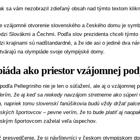
 ak sa vám nezobrazil zdieľaný obsah nad týmto textom
klik
že vzájomné otvorenie slovenského a českého domu je sy
dzi Slovákmi a Čechmi. Podľa slov prezidenta chceli týmto
i krajinami sú nadštandardné, a že ide asi o jediné dva náro
tvárajú na olympiáde svoje olympijské domy.
iáda ako priestor vzájomnej po
odľa Pellegriniho nie je len o súťažení, ale aj o vzájomnej
erím, že aj keď sa niekedy navzájom stretneme ako súperi
h, napriek tomu slovenskí fanúšikovia budú vždy držať palc
kých športovcov – pevne verím, že to bude platiť aj naopak
ským športovcom zaželal veľa úspechov.
ež presvedčenie, že si návštevníci v českom olympijskom do