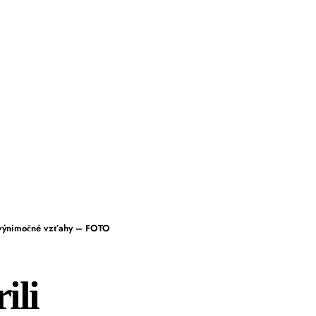
li výnimočné vzťahy – FOTO
ili