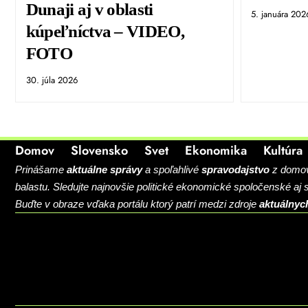
Dunaji aj v oblasti
5. januára 202
kúpeľníctva – VIDEO,
FOTO
30. júla 2026
Domov
Slovensko
Svet
Ekonomika
Kultúra
Prinášame
aktuálne správy
a spoľahlivé
spravodajstvo
z domova
balastu. Sledujte najnovšie politické ekonomické spoločenské aj
Buďte v obraze vďaka portálu ktorý patrí medzi zdroje
aktuálnyc
BLOG
CONTACT
MARKETMINDS HOME
UKÁŽKOVÁ STRÁNKA