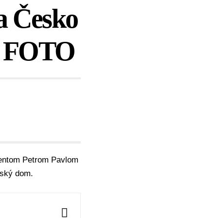
a Česko
 – FOTO
dentom
Petrom Pavlom
jský dom
.