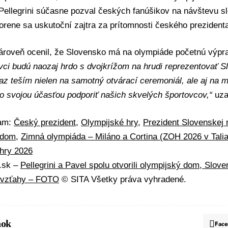
. Pellegrini súčasne pozval českých fanúšikov na návštevu 
orene sa uskutoční zajtra za prítomnosti českého prezident
 zároveň ocenil, že Slovensko má na olympiáde početnú výpr
vci budú naozaj hrdo s dvojkrížom na hrudi reprezentovať S
raz teším nielen na samotný otvárací ceremoniál, ale aj na 
o svojou účasťou podporiť našich skvelých športovcov,“
uzav
mam:
Český prezident
,
Olympijské hry
,
Prezident Slovenskej 
 dom
,
Zimná olympiáda – Miláno a Cortina (ZOH 2026 v Tali
 hry 2026
A.sk –
Pellegrini a Pavel spolu otvorili olympijský dom, Slov
 vzťahy – FOTO
© SITA Všetky práva vyhradené.
nok
Fac