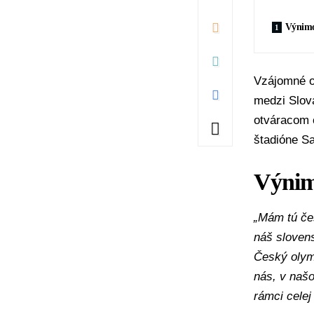
Výnimo
Vzájomné o
medzi Slová
otváracom 
štadióne S
Výnim
„Mám tú čes
náš sloven
Český olymp
nás, v naš
rámci celej