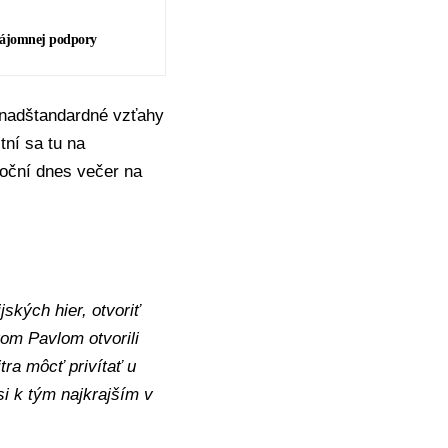
zájomnej podpory
 nadštandardné vzťahy
tní sa tu na
toční dnes večer na
ských hier, otvoriť
om Pavlom otvorili
ra môcť privítať u
i k tým najkrajším v