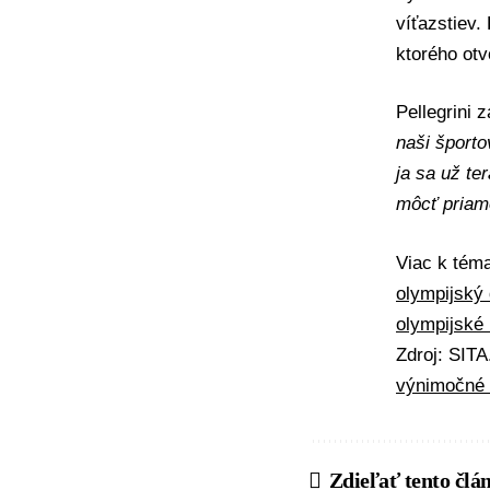
víťazstiev
ktorého otv
Pellegrini
naši športo
ja sa už te
môcť priam
Viac k té
olympijský
olympijské
Zdroj: SIT
výnimočné
Zdieľať tento člá