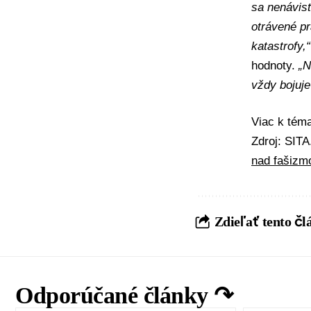
sa nenávisť
otrávené pr
katastrofy,“
hodnoty.
„N
vždy bojuje
Viac k té
Zdroj: SIT
nad fašiz
Zdieľať tento čl
Odporúčané články ↷