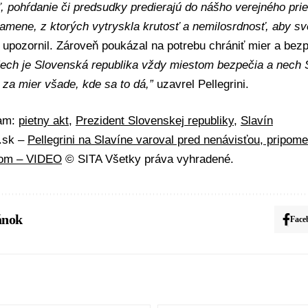
, pohŕdanie či predsudky predierajú do nášho verejného pries
amene, z ktorých vytryskla krutosť a nemilosrdnosť, aby sv
upozornil. Zároveň poukázal na potrebu chrániť mier a bez
ech je Slovenská republika vždy miestom bezpečia a nech 
 za mier všade, kde sa to dá,”
uzavrel Pellegrini.
mam:
pietny akt
,
Prezident Slovenskej republiky
,
Slavín
A.sk –
Pellegrini na Slavíne varoval pred nenávisťou, pripom
mom – VIDEO
© SITA Všetky práva vyhradené.
ánok
Face