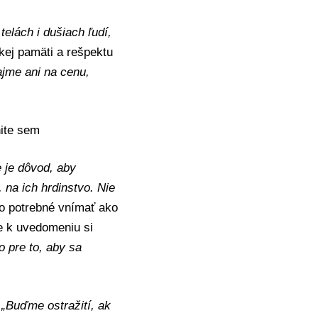
telách i dušiach ľudí,
ckej pamäti a rešpektu
ajme ani na cenu,
nite sem
e je dôvod, aby
 na ich hrdinstvo. Nie
o potrebné vnímať ako
e k uvedomeniu si
 pre to, aby sa
.
„Buďme ostražití, ak