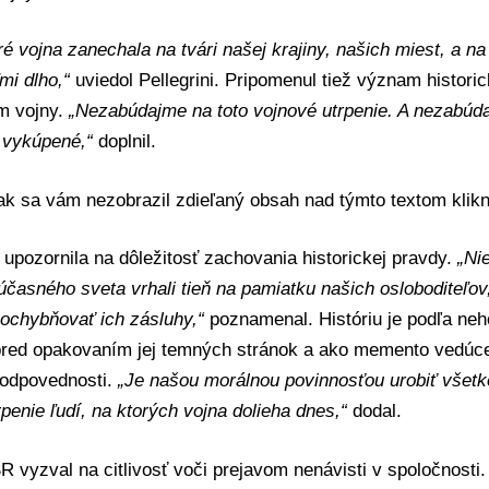
ré vojna zanechala na tvári našej krajiny, našich miest, a na 
ľmi dlho,“
uviedol Pellegrini. Pripomenul tiež význam histori
am vojny.
„Nezabúdajme na toto vojnové utrpenie. A nezabúd
 vykúpené,“
doplnil.
 ak sa vám nezobrazil zdieľaný obsah nad týmto textom
klik
 upozornila na dôležitosť zachovania historickej pravdy.
„Ni
časného sveta vrhali tieň na pamiatku našich osloboditeľov,
ochybňovať ich zásluhy,“
poznamenal. Históriu je podľa neh
pred opakovaním jej temných stránok a ako memento vedúc
zodpovednosti.
„Je našou morálnou povinnosťou urobiť všetko
rpenie ľudí, na ktorých vojna dolieha dnes,“
dodal.
R vyzval na citlivosť voči prejavom nenávisti v spoločnosti