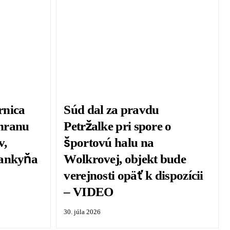
rnica
Súd dal za pravdu
chranu
Petržalke pri spore o
v,
športovú halu na
lankyňa
Wolkrovej, objekt bude
verejnosti opäť k dispozícii
– VIDEO
30. júla 2026