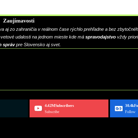
Zaujímavosti
 aj zo zahraničia v reálnom čase rýchlo prehľadne a bez zbytočné
 svetové udalosti na jednom mieste kde má
spravodajstvo
vždy priori
h správ
pre Slovensko aj svet.
4.42M
Subscribers
30.4k
Fo
Subscribe
Follow