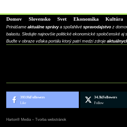
Domov
Slovensko
Svet
Ekonomika
Kultúra
Prinášame
aktuálne správy
a spoľahlivé
spravodajstvo
z domova
balastu. Sledujte najnovšie politické ekonomické spoločenské aj
Buďte v obraze vďaka portálu ktorý patrí medzi zdroje
aktuálnyc
BLOG
CONTACT
MARKETMINDS HOME
UKÁŽKOVÁ STRÁNKA
393.9k
Followers
34.3k
Followers
Like
Follow
Harton® Media –
Tvorba webstránok