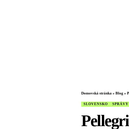
Domovská stránka
»
Blog
»
P
SLOVENSKO
SPRÁVY
Pellegr