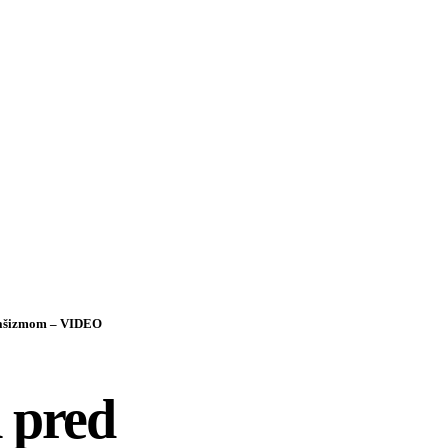
d fašizmom – VIDEO
l pred