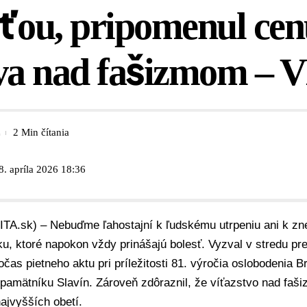
ťou, pripomenul cen
tva nad fašizmom –
2 Min čítania
8. apríla 2026 18:36
ITA.sk) – Nebuďme ľahostajní k ľudskému utrpeniu ani k zn
aku, ktoré napokon vždy prinášajú bolesť. Vyzval v stredu p
očas
pietneho aktu
pri príležitosti 81. výročia oslobodenia B
pamätníku Slavín. Zároveň zdôraznil, že víťazstvo nad faši
ajvyšších obetí.