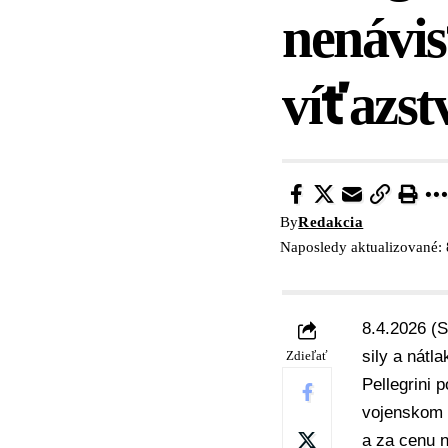
nenávis
víťazs
By
Redakcia
Naposledy aktualizované: 
8.4.2026 (S
sily a nátl
Zdieľať
Pellegrini
p
vojenskom 
a za cenu n