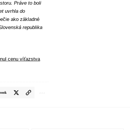
toru. Práve to boli
et uvrhla do
pečie ako základné
Slovenská republika
enul cenu víťazstva
book