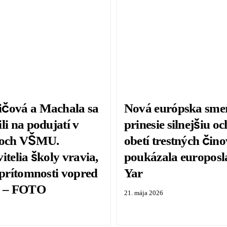
čová a Machala sa
Nová európska sme
li na podujatí v
prinesie silnejšiu o
roch VŠMU.
obetí trestných čino
itelia školy vravia,
poukázala europos
 prítomnosti vopred
Yar
i – FOTO
21. mája 2026