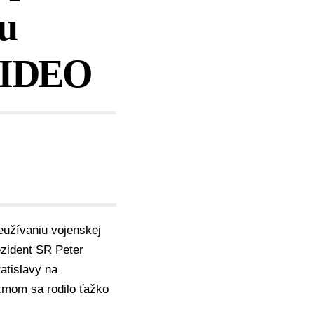
u
 VIDEO
eužívaniu vojenskej
rezident SR
Peter
ratislavy na
zmom sa rodilo ťažko