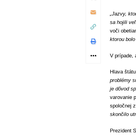
„Jazvy, kto
sa hojili ve
voči obeti
ktorou bolo
V prípade,
Hlava štátu
problémy sú
je dôvod sp
varovanie 
spoločnej 
skončilo ut
Prezident S