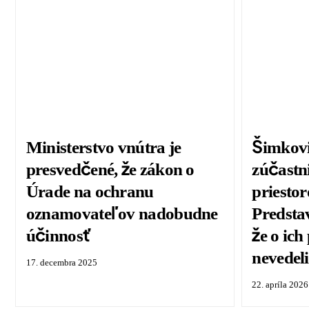
Ministerstvo vnútra je
Šimkovi
presvedčené, že zákon o
zúčastni
Úrade na ochranu
priesto
oznamovateľov nadobudne
Predstav
účinnosť
že o ich
nevedel
17. decembra 2025
22. apríla 2026