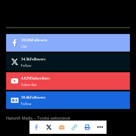
CONTACT
MARKETMINDS HOME
UKÁŽKOVÁ STRÁNKA
393.9k
Followers
Like
34.3k
Followers
Follow
4.42M
Subscribers
Subscribe
30.4k
Followers
Follow
Harton® Media –
Tvorba webstránok