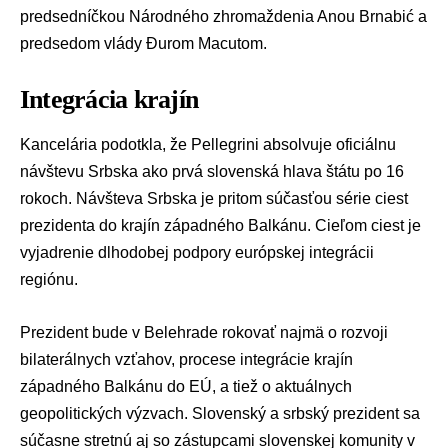
predsedníčkou Národného zhromaždenia
Anou Brnabić
a
predsedom vlády
Đurom Macutom
.
Integrácia krajín
Kancelária podotkla, že Pellegrini absolvuje oficiálnu
návštevu Srbska ako prvá slovenská hlava štátu po 16
rokoch. Návšteva Srbska je pritom súčasťou série ciest
prezidenta do krajín západného Balkánu. Cieľom ciest je
vyjadrenie dlhodobej podpory európskej integrácii
regiónu.
Prezident bude v Belehrade rokovať najmä o rozvoji
bilaterálnych vzťahov, procese integrácie krajín
západného Balkánu do EÚ, a tiež o aktuálnych
geopolitických výzvach. Slovenský a srbský prezident sa
súčasne stretnú aj so zástupcami slovenskej komunity v