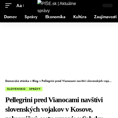
Aa
Domov
Správy
Ekonomika
Kultúra
Zaujímavosti
Domovská stránka
»
Blog
»
Pellegrini pred Vianocami navštívi slovenských vojakov v Kosove, zahraničnú cestu uzavrie v Srbsku
SLOVENSKO
SPRÁVY
Pellegrini pred Vianocami navštívi
slovenských vojakov v Kosove,