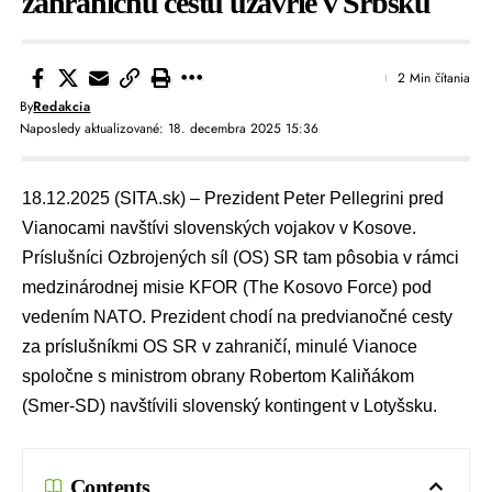
zahraničnú cestu uzavrie v Srbsku
2 Min čítania
By
Redakcia
Naposledy aktualizované: 18. decembra 2025 15:36
18.12.2025 (SITA.sk) – Prezident
Peter Pellegrini
pred
Vianocami navštívi slovenských vojakov v Kosove.
Príslušníci
Ozbrojených síl (OS) SR
tam pôsobia v rámci
medzinárodnej misie KFOR (The Kosovo Force) pod
vedením NATO. Prezident chodí na predvianočné cesty
za príslušníkmi OS SR v zahraničí, minulé Vianoce
spoločne s ministrom obrany
Robertom Kaliňákom
(
Smer-SD
) navštívili slovenský kontingent v Lotyšsku.
Contents