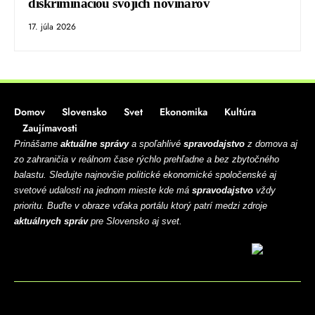
diskrimináciou svojich novinárov
17. júla 2026
Domov
Slovensko
Svet
Ekonomika
Kultúra
Zaujímavosti
Prinášame
aktuálne správy
a spoľahlivé
spravodajstvo
z domova aj
zo zahraničia v reálnom čase rýchlo prehľadne a bez zbytočného
balastu. Sledujte najnovšie politické ekonomické spoločenské aj
svetové udalosti na jednom mieste kde má
spravodajstvo
vždy
prioritu. Buďte v obraze vďaka portálu ktorý patrí medzi zdroje
aktuálnych správ
pre Slovensko aj svet.
BLOG