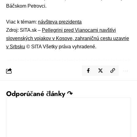
Báčskom Petrovci.
Viac k témam:
návšteva prezidenta
Zdroj: SITA.sk –
Pellegrini pred Vianocami navštívi
slovenských vojakov v Kosove, zahraničnú cestu uzavrie
v Srbsku
© SITA Všetky práva vyhradené.
Odporúčané články ↷