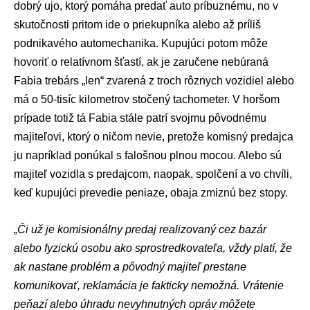
dobrý ujo, ktorý pomáha predať auto príbuznému, no v
skutočnosti pritom ide o priekupníka alebo až príliš
podnikavého automechanika. Kupujúci potom môže
hovoriť o relatívnom šťastí, ak je zaručene nebúraná
Fabia trebárs „len“ zvarená z troch rôznych vozidiel alebo
má o 50-tisíc kilometrov stočený tachometer. V horšom
prípade totiž tá Fabia stále patrí svojmu pôvodnému
majiteľovi, ktorý o ničom nevie, pretože komisný predajca
ju napríklad ponúkal s falošnou plnou mocou. Alebo sú
majiteľ vozidla s predajcom, naopak, spolčení a vo chvíli,
keď kupujúci prevedie peniaze, obaja zmiznú bez stopy.
„Či už je komisionálny predaj realizovaný cez bazár
alebo fyzickú osobu ako sprostredkovateľa, vždy platí, že
ak nastane problém a pôvodný majiteľ prestane
komunikovať, reklamácia je fakticky nemožná. Vrátenie
peňazí alebo úhradu nevyhnutných opráv môžete