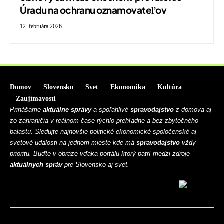
Úradu na ochranu oznamovateľov
12. februára 2026
Domov
Slovensko
Svet
Ekonomika
Kultúra
Zaujímavosti
Prinášame
aktuálne správy
a spoľahlivé
spravodajstvo
z domova aj
zo zahraničia v reálnom čase rýchlo prehľadne a bez zbytočného
balastu. Sledujte najnovšie politické ekonomické spoločenské aj
svetové udalosti na jednom mieste kde má
spravodajstvo
vždy
prioritu. Buďte v obraze vďaka portálu ktorý patrí medzi zdroje
aktuálnych správ
pre Slovensko aj svet.
BLOG