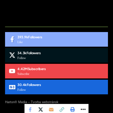
CONTACT
MARKETMINDS HOME
UKÁŽKOVÁ STRÁNKA
393.9k
Followers
Like
34.3k
Followers
Follow
4.42M
Subscribers
Subscribe
30.4k
Followers
Follow
Harton® Media –
Tvorba webstránok