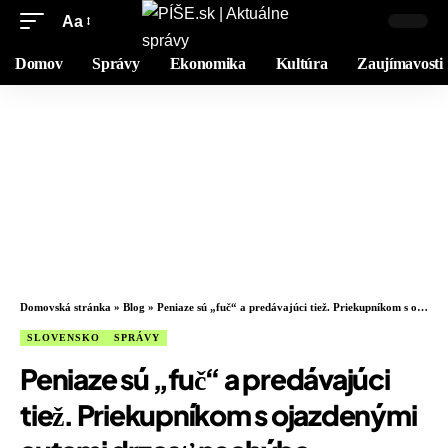
Aa
Domov
Správy
Ekonomika
Kultúra
Zaujímavosti
Domovská stránka
»
Blog
»
Peniaze sú „fuč“ a predávajúci tiež. Priekupníkom s ojazdenými autami drzosť nechýba
SLOVENSKO
SPRÁVY
Peniaze sú „fuč“ a predávajúci
tiež. Priekupníkom s ojazdenými