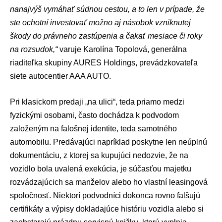
nanajvýš vymáhať súdnou cestou, a to len v prípade, že
ste ochotní investovať možno aj násobok vzniknutej
škody do právneho zastúpenia a čakať mesiace či roky
na rozsudok,“
varuje Karolína Topolová, generálna
riaditeľka skupiny AURES Holdings, prevádzkovateľa
siete autocentier AAA AUTO.
Pri klasickom predaji „na ulici“, teda priamo medzi
fyzickými osobami, často dochádza k podvodom
založeným na falošnej identite, teda samotného
automobilu. Predávajúci napríklad poskytne len neúplnú
dokumentáciu, z ktorej sa kupujúci nedozvie, že na
vozidlo bola uvalená exekúcia, je súčasťou majetku
rozvádzajúcich sa manželov alebo ho vlastní leasingová
spoločnosť. Niektorí podvodníci dokonca rovno falšujú
certifikáty a výpisy dokladajúce históriu vozidla alebo si