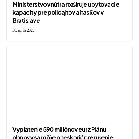
Ministerstvo vnútra rozširuje ubytovacie
kapacity pre policajtov a hasičov v
Bratislave
30. apríla 2026
Vyplatenie 590 miliónov eur z Plánu
obnovy sa môže oneskoriť pre rušenie