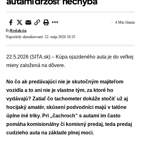
autami drzosť nechýba
4 Min čítania
By
Redakcia
Naposledy aktualizované: 22. mája 2026 10:35
22.5.2026 (SITA.sk) – Kúpa ojazdeného auta je do veľkej
miery založená na dôvere.
No čo ak predávajúci nie je skutočným majiteľom
vozidla a to ani nie je vlastne tým, za ktoré ho
vydávajú? Zatiaľ čo tachometer dokáže stočiť už aj
hocijaký amatér, skúsení podvodníci majú v talóne
úplne iné triky. Pri „čachroch“ s autami im často
pomáha komisionálny či komisný predaj, teda predaj
cudzieho auta na základe plnej moci.