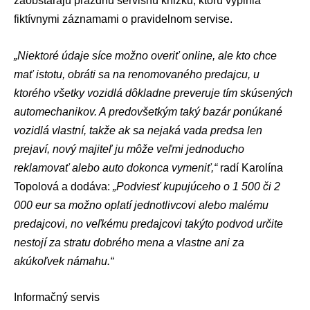
zaobstarajú prázdnu servisnú knižku, ktorú vyplnia
fiktívnymi záznamami o pravidelnom servise.
„Niektoré údaje síce možno overiť online, ale kto chce
mať istotu, obráti sa na renomovaného predajcu, u
ktorého všetky vozidlá dôkladne preveruje tím skúsených
automechanikov. A predovšetkým taký bazár ponúkané
vozidlá vlastní, takže ak sa nejaká vada predsa len
prejaví, nový majiteľ ju môže veľmi jednoducho
reklamovať alebo auto dokonca vymeniť,“
radí Karolína
Topolová a dodáva:
„Podviesť kupujúceho o 1 500 či 2
000 eur sa možno oplatí jednotlivcovi alebo malému
predajcovi, no veľkému predajcovi takýto podvod určite
nestojí za stratu dobrého mena a vlastne ani za
akúkoľvek námahu.“
Informačný servis