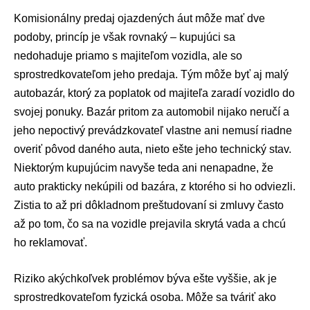
Komisionálny predaj ojazdených áut môže mať dve
podoby, princíp je však rovnaký – kupujúci sa
nedohaduje priamo s majiteľom vozidla, ale so
sprostredkovateľom jeho predaja. Tým môže byť aj malý
autobazár, ktorý za poplatok od majiteľa zaradí vozidlo do
svojej ponuky. Bazár pritom za automobil nijako neručí a
jeho nepoctivý prevádzkovateľ vlastne ani nemusí riadne
overiť pôvod daného auta, nieto ešte jeho technický stav.
Niektorým kupujúcim navyše teda ani nenapadne, že
auto prakticky nekúpili od bazára, z ktorého si ho odviezli.
Zistia to až pri dôkladnom preštudovaní si zmluvy často
až po tom, čo sa na vozidle prejavila skrytá vada a chcú
ho reklamovať.
Riziko akýchkoľvek problémov býva ešte vyššie, ak je
sprostredkovateľom fyzická osoba. Môže sa tváriť ako