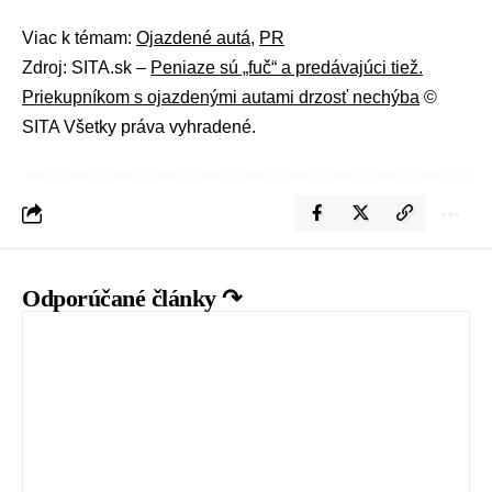
Viac k témam:
Ojazdené autá
,
PR
Zdroj: SITA.sk –
Peniaze sú „fuč“ a predávajúci tiež.
Priekupníkom s ojazdenými autami drzosť nechýba
©
SITA Všetky práva vyhradené.
Odporúčané články ↷