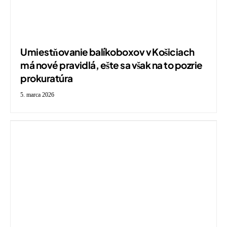
Umiestňovanie balíkoboxov v Košiciach
má nové pravidlá, ešte sa však na to pozrie
prokuratúra
5. marca 2026