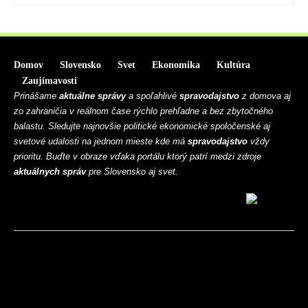
Domov
Slovensko
Svet
Ekonomika
Kultúra
Zaujímavosti
Prinášame
aktuálne správy
a spoľahlivé
spravodajstvo
z domova aj
zo zahraničia v reálnom čase rýchlo prehľadne a bez zbytočného
balastu. Sledujte najnovšie politické ekonomické spoločenské aj
svetové udalosti na jednom mieste kde má
spravodajstvo
vždy
prioritu. Buďte v obraze vďaka portálu ktorý patrí medzi zdroje
aktuálnych správ
pre Slovensko aj svet.
BLOG
CONTACT
MARKETMINDS HOME