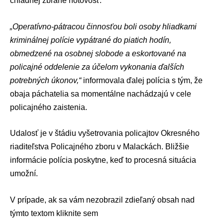
chladnej zbrane hotovosť.
„Operatívno-pátracou činnosťou boli osoby hliadkami
kriminálnej polície vypátrané do piatich hodín,
obmedzené na osobnej slobode a eskortované na
policajné oddelenie za účelom vykonania ďalších
potrebných úkonov,“
informovala ďalej polícia s tým, že
obaja páchatelia sa momentálne nachádzajú v cele
policajného zaistenia.
Udalosť je v štádiu vyšetrovania policajtov Okresného
riaditeľstva Policajného zboru v Malackách. Bližšie
informácie polícia poskytne, keď to procesná situácia
umožní.
V prípade, ak sa vám nezobrazil zdieľaný obsah nad
týmto textom
kliknite sem