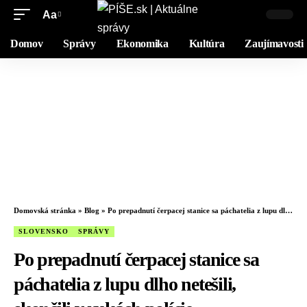
Aa
Domov
Správy
Ekonomika
Kultúra
Zaujímavosti
Domovská stránka
»
Blog
»
Po prepadnutí čerpacej stanice sa páchatelia z lupu dlho netešili, skončili v rukách polície
SLOVENSKO
SPRÁVY
Po prepadnutí čerpacej stanice sa
páchatelia z lupu dlho netešili,