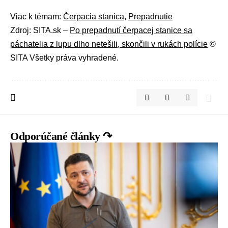
Viac k témam:
Čerpacia stanica
,
Prepadnutie
Zdroj: SITA.sk –
Po prepadnutí čerpacej stanice sa
páchatelia z lupu dlho netešili, skončili v rukách polície
©
SITA Všetky práva vyhradené.
Odporúčané články ↷