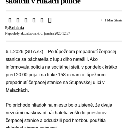
skončili v rukách polície
1 Min čítania
By
Redakcia
Naposledy aktualizované: 6. januára 2026 12:37
6.1.2026 (SITA.sk) – Po lúpežnom prepadnutí čerpacej
stanice sa páchatelia z lupu dlho netešili. Ako
informovala polícia na sociálnej sieti, v pondelok krátko
pred 20:00 prijali na linke 158 oznam o lúpežnom
prepadnutí čerpacej stanice na Stupavskej ulici v
Malackách.
Po príchode hliadok na miesto bolo zistené, že dvaja
neznámi maskovaní páchatelia vošli do priestorov
čerpacej stanice a odcudzili pod hrozbou použitia