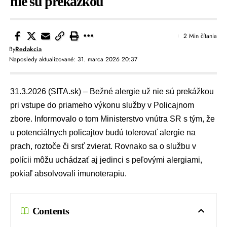
nie sú prekážkou
2 Min čítania
By
Redakcia
Naposledy aktualizované: 31. marca 2026 20:37
31.3.2026 (SITA.sk) – Bežné alergie už nie sú prekážkou
pri vstupe do priameho výkonu služby v
Policajnom
zbore
. Informovalo o tom
Ministerstvo vnútra SR
s tým, že
u potenciálnych policajtov budú tolerovať alergie na
prach, roztoče či srsť zvierat. Rovnako sa o službu v
polícii môžu uchádzať aj jedinci s peľovými alergiami,
pokiaľ absolvovali imunoterapiu.
Contents