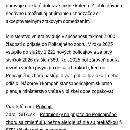
upravuje niektoré doteraz striktné kritériá. Z tohto dôvodu
nedávno umožnili aj prijímanie uchádzačov s
akceptovateľným zrakovým obmedzením
Ministerstvo vnútra eviduje v súčasnosti takmer 2 000
žiadostí o prijatie do Policajného zboru. V roku 2025
vstúpilo do služby 1 221 nových policajtov a za prvý
štvrťrok 2026 ďalších 380. Rok 2025 bol zároveň podľa
rezortu vnútra prvým po desiatich rokoch, keď do
Policajného zboru nastúpilo viac policajtov, ako z neho
odišlo. Náborovú kampaň stansapolicajtom.sk preto
plánuje ministerstvo vnútra v blízkej dobe zopakovať.
Viac k témam:
Policajti
Zdroj: SITA.sk –
Podmienky na prijatie do Policajného
zboru sa zmierňujú, bežné alergie už nie sú prekážkou
©