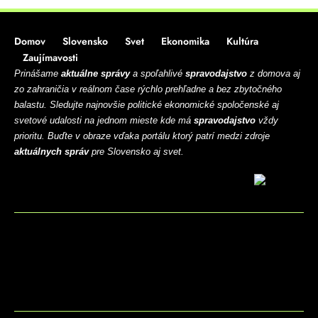
Domov
Slovensko
Svet
Ekonomika
Kultúra
Zaujímavosti
Prinášame
aktuálne správy
a spoľahlivé
spravodajstvo
z domova aj
zo zahraničia v reálnom čase rýchlo prehľadne a bez zbytočného
balastu. Sledujte najnovšie politické ekonomické spoločenské aj
svetové udalosti na jednom mieste kde má
spravodajstvo
vždy
prioritu. Buďte v obraze vďaka portálu ktorý patrí medzi zdroje
aktuálnych správ
pre Slovensko aj svet.
BLOG
CONTACT
MARKETMINDS HOME
UKÁŽKOVÁ STRÁNKA