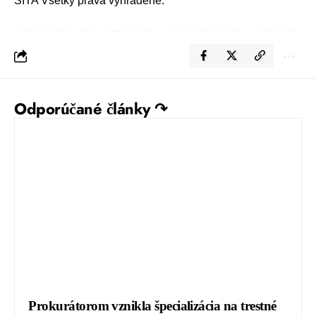
SITA Všetky práva vyhradené.
Odporúčané články ↷
Prokurátorom vznikla špecializácia na trestné