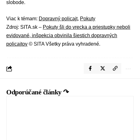
slobode.
Viac k témam:
Dopravný policajt
,
Pokuty
Zdroj: SITA.sk –
Pokuty šli do vrecka a priestupky neboli
evidované, inšpekcia obvinila šiestich dopravných
policajtov
© SITA Všetky práva vyhradené.
Odporúčané články ↷