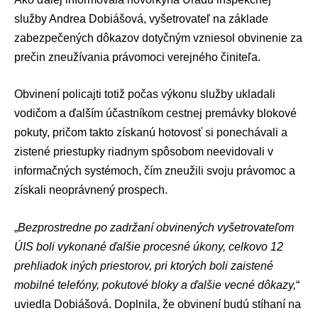
služby
Andrea Dobiášová
, vyšetrovateľ na základe
zabezpečených dôkazov dotyčným vzniesol obvinenie za
prečin zneužívania právomoci verejného činiteľa.
Obvinení policajti totiž počas výkonu služby ukladali
vodičom a ďalším účastníkom cestnej premávky blokové
pokuty, pričom takto získanú hotovosť si ponechávali a
zistené priestupky riadnym spôsobom neevidovali v
informačných systémoch, čím zneužili svoju právomoc a
získali neoprávnený prospech.
„
Bezprostredne po zadržaní obvinených vyšetrovateľom
ÚIS boli vykonané ďalšie procesné úkony, celkovo 12
prehliadok iných priestorov, pri ktorých boli zaistené
mobilné telefóny, pokutové bloky a ďalšie vecné dôkazy,
“
uviedla Dobiášová. Doplnila, že obvinení budú stíhaní na