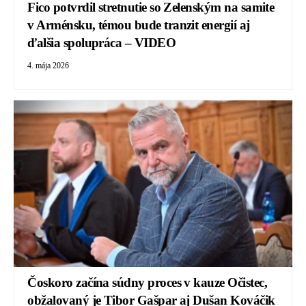
Fico potvrdil stretnutie so Zelenským na samite
v Arménsku, témou bude tranzit energií aj
ďalšia spolupráca – VIDEO
4. mája 2026
Čoskoro začína súdny proces v kauze Očistec,
obžalovaný je Tibor Gašpar aj Dušan Kováčik