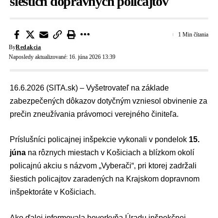
šiestich dopravných policajtov
1 Min čítania
By
Redakcia
Naposledy aktualizované: 16. júna 2026 13:39
16.6.2026 (SITA.sk) – Vyšetrovateľ na základe
zabezpečených dôkazov dotyčným vzniesol obvinenie za
prečin zneužívania právomoci verejného činiteľa.
Príslušníci policajnej inšpekcie vykonali v pondelok
15.
júna
na rôznych miestach v Košiciach a blízkom okolí
policajnú akciu
s názvom „Vyberači“, pri ktorej zadržali
šiestich policajtov zaradených na Krajskom dopravnom
inšpektoráte v Košiciach.
Ako ďalej informovala hovorkyňa
Úradu inšpekčnej