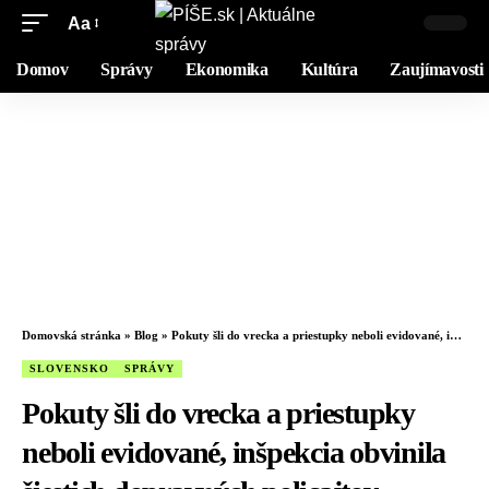
Aa
Domov
Správy
Ekonomika
Kultúra
Zaujímavosti
Domovská stránka
»
Blog
»
Pokuty šli do vrecka a priestupky neboli evidované, inšpekcia obvinila šiestich dopravných policajtov
SLOVENSKO
SPRÁVY
Pokuty šli do vrecka a priestupky
neboli evidované, inšpekcia obvinila