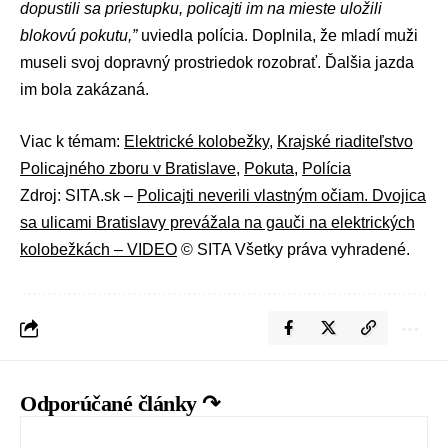
dopustili sa priestupku, policajti im na mieste uložili
blokovú pokutu,”
uviedla polícia. Doplnila, že mladí muži
museli svoj dopravný prostriedok rozobrať. Ďalšia jazda
im bola zakázaná.
Viac k témam:
Elektrické kolobežky
,
Krajské riaditeľstvo
Policajného zboru v Bratislave
,
Pokuta
,
Polícia
Zdroj: SITA.sk –
Policajti neverili vlastným očiam. Dvojica
sa ulicami Bratislavy prevážala na gauči na elektrických
kolobežkách – VIDEO
© SITA Všetky práva vyhradené.
Odporúčané články ↷