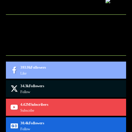
BLOG
CONTACT
MARKETMINDS HOME
UKÁŽKOVÁ STRÁNKA
393.9k
Followers
Like
34.3k
Followers
Follow
4.42M
Subscribers
Subscribe
30.4k
Followers
Follow