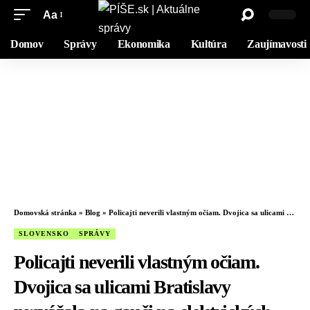
Aa
Domov
Správy
Ekonomika
Kultúra
Zaujímavosti
Domovská stránka
»
Blog
»
Policajti neverili vlastným očiam. Dvojica sa ulicami Bratislavy prevážala na gauči na elektrických kolobežkách – VIDEO
SLOVENSKO
SPRÁVY
Policajti neverili vlastným očiam.
Dvojica sa ulicami Bratislavy