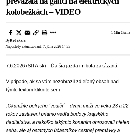
prevážala na gauči na elektrických
kolobežkách – VIDEO
1 Min čítania
By
Redakcia
Naposledy aktualizované: 7. júna 2026 14:35
7.6.2026 (SITA.sk) – Ďalšia jazda im bola zakázaná.
V prípade, ak sa vám nezobrazil zdieľaný obsah nad
týmto textom
kliknite sem
„Okamžite boli jeho ´vodiči´ – dvaja muži vo veku 23 a 22
rokov zastavení priamo vedľa budovy krajského
riaditeľstva, a nakoľko takýmto konaním ohrozovali nielen
seba, ale aj ostatných účastníkov cestnej premávky a