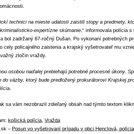
domácnosti.
ickí technici na mieste udalosti zaistili stopy a predmety, kt
kriminalisticko-expertízne skúmanie
,“ informovala polícia s
ia bol zadržaný 67-ročný Dušan. Po vykonaní potrebných p
do cely policajného zaistenia a krajský vyšetrovateľ mu vzni
važný zločin vraždy.
nou osobou naďalej prebiehajú potrebné procesné úkony. S
ie do väzby, ktorý bude predložený prokurátorovi Krajskej p
lícia.
 ak sa vám nezobrazil zdieľaný obsah nad týmto textom
klik
mam:
košická polícia
,
Vražda
A.sk –
Posun vo vyšetrovaní prípadu v obci Henclová, polícia