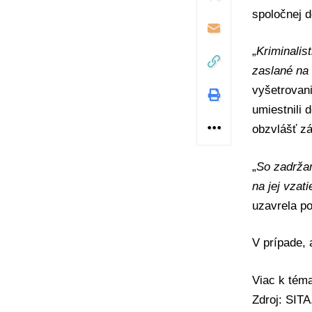
spoločnej 
„
Kriminalist
zaslané na 
vyšetrovan
umiestnili 
obzvlášť zá
„
So zadrža
na jej vzat
uzavrela po
V prípade,
Viac k té
Zdroj: SIT