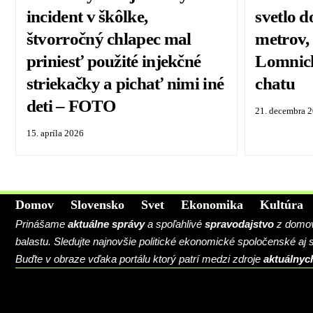
incident v škôlke,
svetlo d
štvorročný chlapec mal
metrov, 
priniesť použité injekčné
Lomnick
striekačky a pichať nimi iné
chatu
deti – FOTO
21. decembra 
15. apríla 2026
Domov
Slovensko
Svet
Ekonomika
Kultúra
Prinášame
aktuálne správy
a spoľahlivé
spravodajstvo
z domova
balastu. Sledujte najnovšie politické ekonomické spoločenské aj
Buďte v obraze vďaka portálu ktorý patrí medzi zdroje
aktuálnyc
BLOG
CONTACT