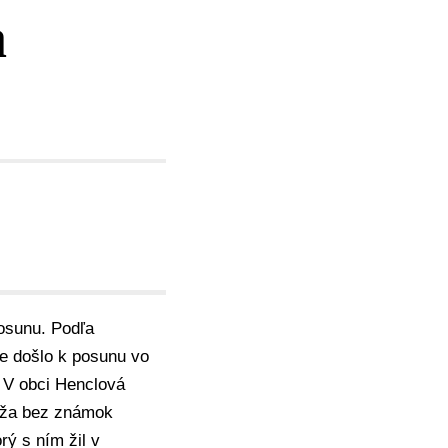
a
posunu. Podľa
že došlo k posunu vo
. V obci Henclová
muža bez známok
orý s ním žil v