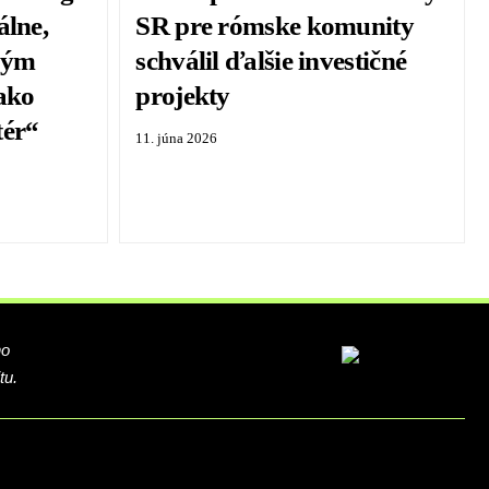
álne,
SR pre rómske komunity
ným
schválil ďalšie investičné
ako
projekty
tér“
11. júna 2026
ho
tu.