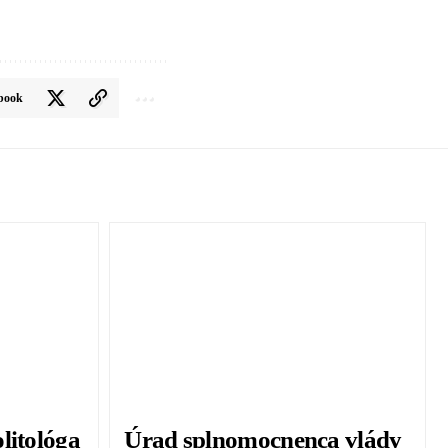
book
litológa
Úrad splnomocnenca vlády