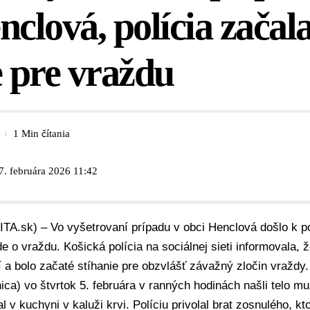
nclová, polícia začal
e pre vraždu
1 Min čítania
7. februára 2026 11:42
ITA.sk) – Vo vyšetrovaní prípadu v obci Henclová došlo k 
ide o
vraždu
.
Košická polícia
na sociálnej sieti informovala, 
 a bolo začaté stíhanie pre obzvlášť závažný zločin vraždy
ica) vo štvrtok 5. februára v ranných hodinách našli telo 
l v kuchyni v kaluži krvi. Políciu privolal brat zosnulého, kt