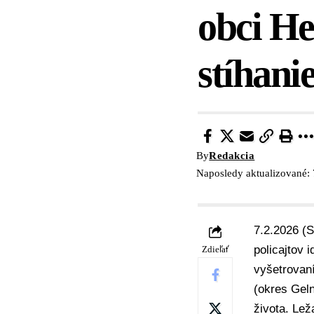
obci He
stíhani
By
Redakcia
Naposledy aktualizované: 
7.2.2026 (S
policajtov 
Zdieľať
vyšetrovaní
(okres Geln
života. Leža