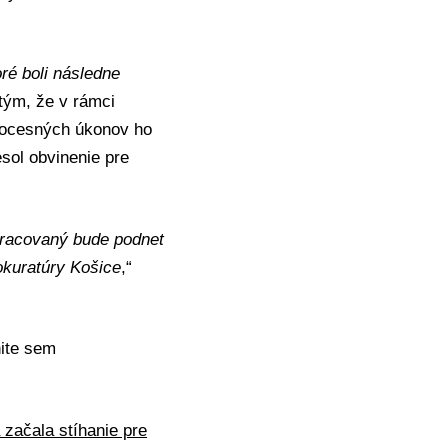
oré boli následne
 tým, že v rámci
rocesných úkonov ho
esol obvinenie pre
pracovaný bude podnet
rokuratúry Košice
,“
nite sem
 začala stíhanie pre