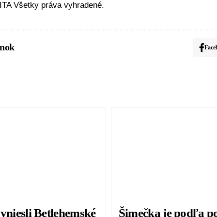
TA Všetky práva vyhradené.
ánok
Face
vyniesli Betlehemské
Šimečka je podľa po