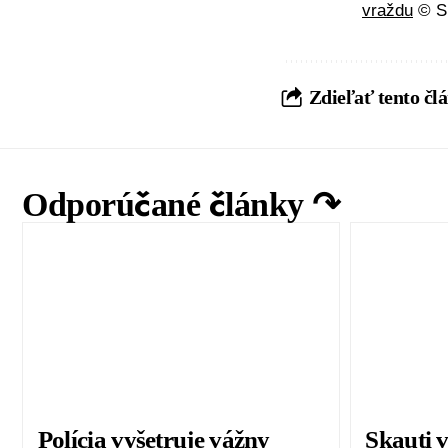
vraždu
© SI
Zdieľať tento čl
Odporúčané články ↷
Polícia vyšetruje vážny
Skauti 