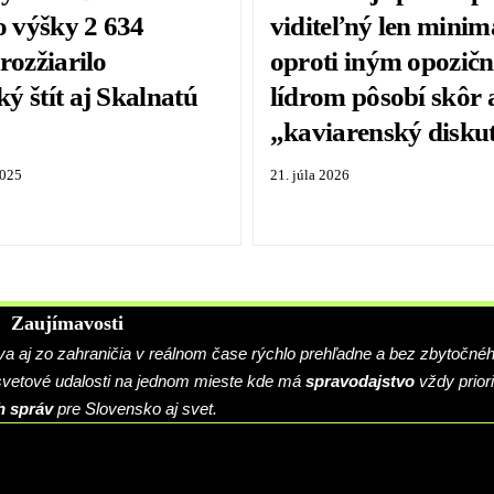
o výšky 2 634
viditeľný len minim
rozžiarilo
oproti iným opozič
ý štít aj Skalnatú
lídrom pôsobí skôr 
„kaviarenský disku
2025
21. júla 2026
Zaujímavosti
 aj zo zahraničia v reálnom čase rýchlo prehľadne a bez zbytočné
 svetové udalosti na jednom mieste kde má
spravodajstvo
vždy priori
h správ
pre Slovensko aj svet.