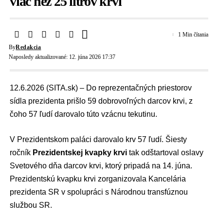
viac než 25 litrov krvi
1 Min čítania
By
Redakcia
Naposledy aktualizované: 12. júna 2026 17:37
12.6.2026 (SITA.sk) – Do reprezentačných priestorov
sídla prezidenta prišlo 59 dobrovoľných darcov krvi, z
čoho 57 ľudí darovalo túto vzácnu tekutinu.
V Prezidentskom paláci darovalo krv 57 ľudí. Šiesty
ročník
Prezidentskej kvapky krvi
tak odštartoval oslavy
Svetového dňa darcov krvi, ktorý pripadá na 14. júna.
Prezidentskú kvapku krvi zorganizovala
Kancelária
prezidenta SR
v spolupráci s
Národnou transfúznou
službou SR.