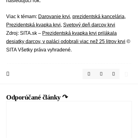
nasledujúci rok.
Viac k témam:
Darovanie krvi
,
prezidentská kancelária
,
Prezidentská kvapka krvi
,
Svetový deň darcov krvi
Zdroj: SITA.sk –
Prezidentská kvapka krvi prilákala
desiatky darcov, v paláci odobrali viac než 25 litrov krvi
©
SITA Všetky práva vyhradené.
Odporúčané články ↷