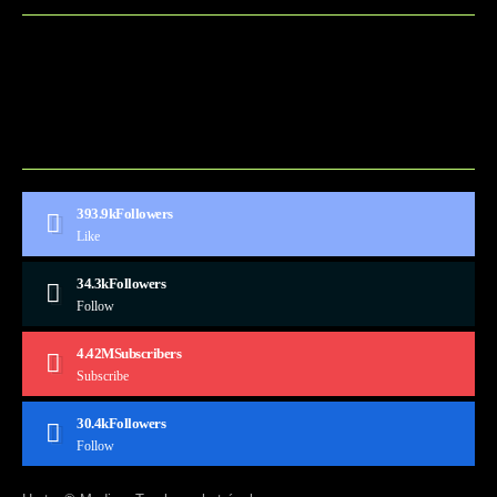
BLOG
CONTACT
MARKETMINDS HOME
UKÁŽKOVÁ STRÁNKA
393.9k
Followers
Like
34.3k
Followers
Follow
4.42M
Subscribers
Subscribe
30.4k
Followers
Follow