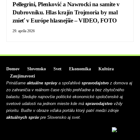
Pellegrini, Plenković a Nawrocki na samite v
Dubrovníku. Hlas krajín Trojmoria by mal
znieť v Európe hlasnejšie – VIDEO, FOTO
29. apríla 2026
Domov
Slovensko
Svet
Ekonomika
Kultúra
Zaujímavosti
Prinášame
aktuálne správy
a spoľahlivé
spravodajstvo
z domova aj
zo zahraničia v reálnom čase rýchlo prehľadne a bez zbytočného
balastu. Sledujte najnovšie politické ekonomické spoločenské aj
svetové udalosti na jednom mieste kde má
spravodajstvo
vždy
prioritu. Buďte v obraze vďaka portálu ktorý patrí medzi zdroje
aktuálnych správ
pre Slovensko aj svet.