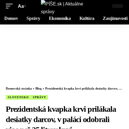
Aa
Domov
Správy
Ekonomika
Kultúra
Zaujímavosti
Domovská stránka
»
Blog
»
Prezidentská kvapka krvi prilákala desiatky darcov, v paláci odobrali viac než 25 litrov krvi
SLOVENSKO
SPRÁVY
Prezidentská kvapka krvi prilákala
desiatky darcov, v paláci odobrali