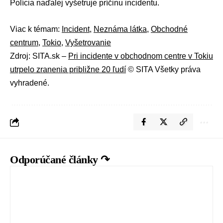
Polícia naďalej vyšetruje príčinu incidentu.
Viac k témam:
Incident
,
Neznáma látka
,
Obchodné
centrum
,
Tokio
,
Vyšetrovanie
Zdroj: SITA.sk –
Pri incidente v obchodnom centre v Tokiu
utrpelo zranenia približne 20 ľudí
© SITA Všetky práva
vyhradené.
Odporúčané články ↷