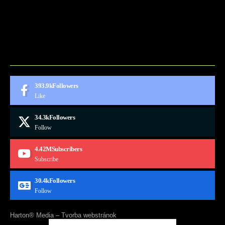
BLOG
CONTACT
MARKETMINDS HOME
UKÁŽKOVÁ STRÁNKA
393.9k
Followers
Like
34.3k
Followers
Follow
4.42M
Subscribers
Subscribe
30.4k
Followers
Follow
Harton® Media –
Tvorba webstránok