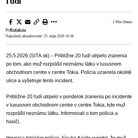
ľudí
1 Min čítania
By
Redakcia
Naposledy aktualizované: 25. mája 2026 10:38
25.5.2026 (SITA.sk) – Približne 20 ľudí utrpelo zranenia
po tom, ako muž rozprášil neznámu látku v luxusnom
obchodnom centre v centre Tokia. Polícia uzavrela okolité
ulice a vyšetruje tento incident.
Približne 20 ľudí utrpelo v pondelok zranenia po incidente
v luxusnom obchodnom centre v centre Tokia, kde muž
rozprášil neznámu látku. Informovali o tom polícia a
hasiči.
Hovorca tokijskej polície Júsuke Koide uviedol, že muž