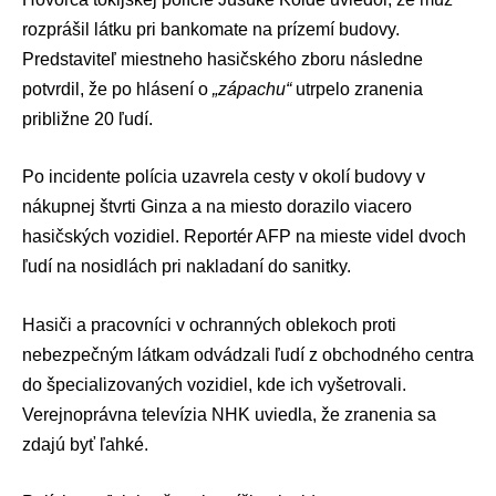
rozprášil látku pri bankomate na prízemí budovy.
Predstaviteľ miestneho hasičského zboru následne
potvrdil, že po hlásení o
„zápachu“
utrpelo zranenia
približne 20 ľudí.
Po incidente polícia uzavrela cesty v okolí budovy v
nákupnej štvrti Ginza a na miesto dorazilo viacero
hasičských vozidiel. Reportér AFP na mieste videl dvoch
ľudí na nosidlách pri nakladaní do sanitky.
Hasiči a pracovníci v ochranných oblekoch proti
nebezpečným látkam odvádzali ľudí z obchodného centra
do špecializovaných vozidiel, kde ich vyšetrovali.
Verejnoprávna televízia NHK uviedla, že zranenia sa
zdajú byť ľahké.