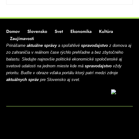
Domov
Slovensko
Svet
Ekonomika
Kultúra
Zaujímavosti
Prinášame
aktuálne správy
a spoľahlivé
spravodajstvo
z domova aj
zo zahraničia v reálnom čase rýchlo prehľadne a bez zbytočného
balastu. Sledujte najnovšie politické ekonomické spoločenské aj
svetové udalosti na jednom mieste kde má
spravodajstvo
vždy
prioritu. Buďte v obraze vďaka portálu ktorý patrí medzi zdroje
aktuálnych správ
pre Slovensko aj svet.
BLOG
CONTACT
MARKETMINDS HOME