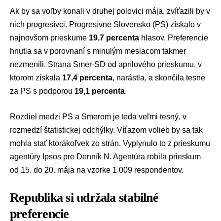
Ak by sa
voľby
konali v druhej polovici mája, zvíťazili by v
nich progresívci.
Progresívne Slovensko (PS)
získalo v
najnovšom prieskume
19,7 percenta
hlasov. Preferencie
hnutia sa v porovnaní s minulým mesiacom takmer
nezmenili. Strana
Smer-SD
od aprílového prieskumu, v
ktorom získala
17,4 percenta
, narástla, a skončila tesne
za PS s podporou
19,1 percenta
.
Rozdiel medzi PS a Smerom je teda veľmi tesný, v
rozmedzí štatistickej odchýlky. Víťazom volieb by sa tak
mohla stať ktorákoľvek zo strán. Vyplynulo to z prieskumu
agentúry Ipsos pre
Denník N
. Agentúra robila prieskum
od 15. do 20. mája na vzorke 1 009 respondentov.
Republika si udržala stabilné
preferencie