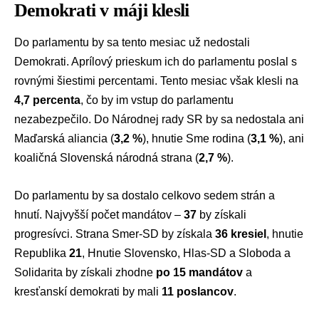
Demokrati v máji klesli
Do parlamentu by sa tento mesiac už nedostali
Demokrati
. Aprílový prieskum ich do parlamentu poslal s
rovnými šiestimi percentami. Tento mesiac však klesli na
4,7 percenta
, čo by im vstup do parlamentu
nezabezpečilo. Do
Národnej rady SR
by sa nedostala ani
Maďarská aliancia
(
3,2 %
), hnutie
Sme rodina
(
3,1 %
), ani
koaličná
Slovenská národná strana
(
2,7 %
).
Do parlamentu by sa dostalo celkovo sedem strán a
hnutí. Najvyšší počet mandátov –
37
by získali
progresívci. Strana Smer-SD by získala
36 kresiel
, hnutie
Republika
21
, Hnutie Slovensko, Hlas-SD a Sloboda a
Solidarita by získali zhodne
po 15 mandátov
a
kresťanskí demokrati by mali
11 poslancov
.