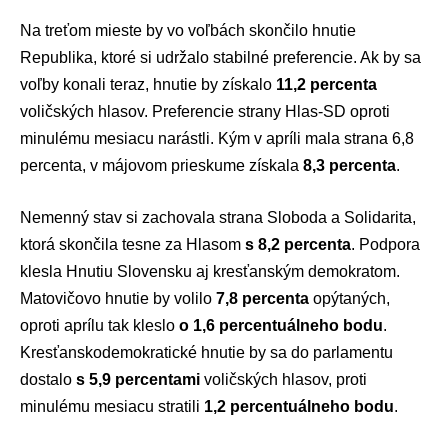
Na treťom mieste by vo voľbách skončilo hnutie
Republika
, ktoré si udržalo stabilné preferencie. Ak by sa
voľby konali teraz, hnutie by získalo
11,2 percenta
voličských hlasov. Preferencie strany
Hlas-SD
oproti
minulému mesiacu narástli. Kým v apríli mala strana 6,8
percenta, v májovom prieskume získala
8,3 percenta
.
Nemenný stav si zachovala strana
Sloboda a Solidarita
,
ktorá skončila tesne za Hlasom
s 8,2 percenta
. Podpora
klesla
Hnutiu Slovensku
aj kresťanským demokratom.
Matovičovo hnutie by volilo
7,8 percenta
opýtaných,
oproti aprílu tak kleslo
o 1,6 percentuálneho bodu
.
Kresťanskodemokratické hnutie
by sa do parlamentu
dostalo
s 5,9 percentami
voličských hlasov, proti
minulému mesiacu stratili
1,2 percentuálneho bodu
.