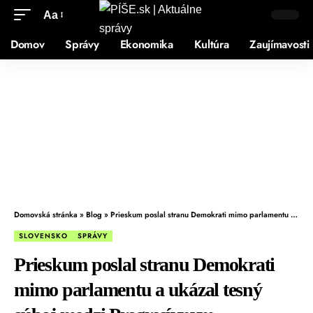
Aa
Domov
Správy
Ekonomika
Kultúra
Zaujímavosti
Domovská stránka
»
Blog
»
Prieskum poslal stranu Demokrati mimo parlamentu a ukázal tesný súboj medzi Progresívnym Slovenskom a Smerom
SLOVENSKO
SPRÁVY
Prieskum poslal stranu Demokrati
mimo parlamentu a ukázal tesný