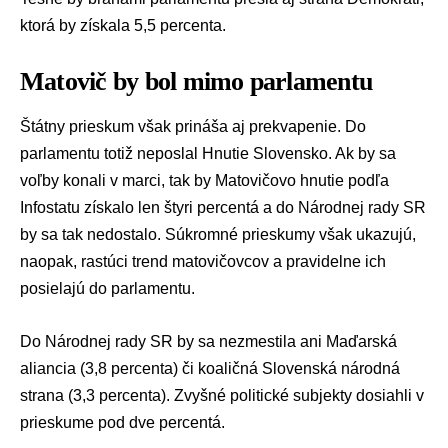
ktorá by získala 5,5 percenta.
Matovič by bol mimo parlamentu
Štátny prieskum však prináša aj prekvapenie. Do
parlamentu totiž neposlal
Hnutie Slovensko
. Ak by sa
voľby konali v marci, tak by Matovičovo hnutie podľa
Infostatu získalo len štyri percentá a do Národnej rady SR
by sa tak nedostalo. Súkromné prieskumy však ukazujú,
naopak, rastúci trend matovičovcov a pravidelne ich
posielajú do parlamentu.
Do Národnej rady SR by sa nezmestila ani
Maďarská
aliancia
(3,8 percenta) či koaličná
Slovenská národná
strana
(3,3 percenta). Zvyšné politické subjekty dosiahli v
prieskume pod dve percentá.