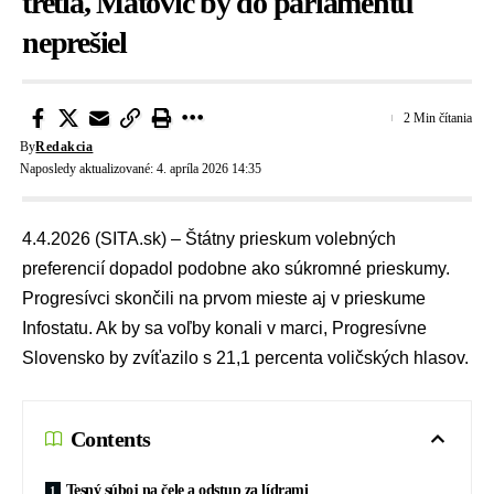
tretia, Matovič by do parlamentu
neprešiel
2 Min čítania
By
Redakcia
Naposledy aktualizované: 4. apríla 2026 14:35
4.4.2026 (SITA.sk) –
Štátny prieskum volebných
preferencií
dopadol podobne ako súkromné prieskumy.
Progresívci
skončili na prvom mieste aj v prieskume
Infostatu
. Ak by sa voľby konali v marci, Progresívne
Slovensko by zvíťazilo s 21,1 percenta voličských hlasov.
Contents
Tesný súboj na čele a odstup za lídrami