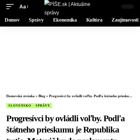
Aa
Domov
Správy
Ekonomika
Kultúra
Zaujímavosti
Domovská stránka
»
Blog
»
Progresívci by ovládli voľby. Podľa štátneho prieskumu je Republika tretia, Matovič by do parlamentu neprešiel
SLOVENSKO
SPRÁVY
Progresívci by ovládli voľby. Podľa
štátneho prieskumu je Republika