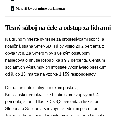
Matovič by bol mimo parlamentu
Tesný súboj na čele a odstup za lídrami
Na druhom mieste by tesne za progresívcami skončila
koaličná strana
Smer-SD
. Tú by volilo 20,2 percenta z
opýtaných. Za Smerom by s veľkým odstupom
nasledovalo hnutie
Republika
s 9,7 percenta. Centrum
sociálnych výskumov pri Infostate vykonávalo prieskum
od 9. do 13. marca na vzorke 1 159 respondentov.
Do parlamentu štátny prieskum poslal aj
Kresťanskodemokratické hnutie
s prekvapivými 9,4
percenta, stranu
Hlas-SD
s 8,3 percenta a tiež stranu
Sloboda a Solidarita
s rovnými siedmimi percentami.
Tesne by bránami parlamentu prešla aj strana
Demokrati
,