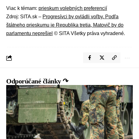
Viac k témam:
prieskum volebných preferencií
Zdroj: SITA.sk –
Progresívci by ovládli voľby. Podľa
štátneho prieskumu je Republika tretia, Matovič by do
parlamentu neprešiel
© SITA Všetky práva vyhradené.
Odporúčané články ↷