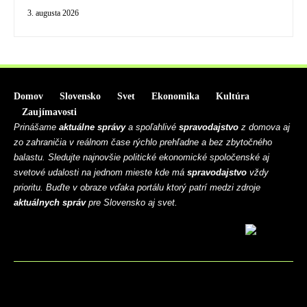
3. augusta 2026
Domov
Slovensko
Svet
Ekonomika
Kultúra
Zaujímavosti
Prinášame
aktuálne správy
a spoľahlivé
spravodajstvo
z domova aj
zo zahraničia v reálnom čase rýchlo prehľadne a bez zbytočného
balastu. Sledujte najnovšie politické ekonomické spoločenské aj
svetové udalosti na jednom mieste kde má
spravodajstvo
vždy
prioritu. Buďte v obraze vďaka portálu ktorý patrí medzi zdroje
aktuálnych správ
pre Slovensko aj svet.
BLOG
CONTACT