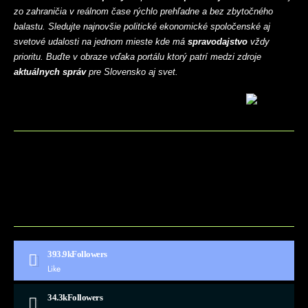
zo zahraničia v reálnom čase rýchlo prehľadne a bez zbytočného
balastu. Sledujte najnovšie politické ekonomické spoločenské aj
svetové udalosti na jednom mieste kde má
spravodajstvo
vždy
prioritu. Buďte v obraze vďaka portálu ktorý patrí medzi zdroje
aktuálnych správ
pre Slovensko aj svet.
BLOG
CONTACT
MARKETMINDS HOME
UKÁŽKOVÁ STRÁNKA
393.9k
Followers
Like
34.3k
Followers