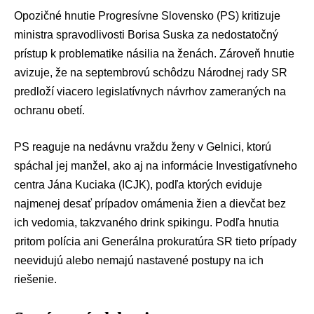
Opozičné hnutie
Progresívne Slovensko
(PS) kritizuje
ministra spravodlivosti
Borisa Suska
za nedostatočný
prístup k problematike násilia na ženách. Zároveň hnutie
avizuje, že na septembrovú schôdzu
Národnej rady SR
predloží viacero legislatívnych návrhov zameraných na
ochranu obetí.
PS reaguje na nedávnu vraždu ženy v Gelnici, ktorú
spáchal jej manžel, ako aj na informácie
Investigatívneho
centra Jána Kuciaka
(ICJK), podľa ktorých eviduje
najmenej desať prípadov omámenia žien a dievčat bez
ich vedomia, takzvaného drink spikingu. Podľa hnutia
pritom polícia ani
Generálna prokuratúra SR
tieto prípady
neevidujú alebo nemajú nastavené postupy na ich
riešenie.