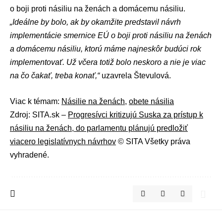
o boji proti násiliu na ženách a domácemu násiliu.
„Ideálne by bolo, ak by okamžite predstavil návrh
implementácie smernice EÚ o boji proti násiliu na ženách
a domácemu násiliu, ktorú máme najneskôr budúci rok
implementovať. Už včera totiž bolo neskoro a nie je viac
na čo čakať, treba konať,“
uzavrela Števulová.
Viac k témam:
Násilie na ženách
,
obete násilia
Zdroj: SITA.sk –
Progresívci kritizujú Suska za prístup k
násiliu na ženách, do parlamentu plánujú predložiť
viacero legislatívnych návrhov
© SITA Všetky práva
vyhradené.