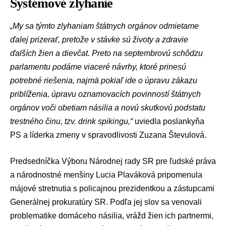
Systémové zlyhanie
„My sa týmto zlyhaniam štátnych orgánov odmietame
ďalej prizerať, pretože v stávke sú životy a zdravie
ďalších žien a dievčat. Preto na septembrovú schôdzu
parlamentu podáme viaceré návrhy, ktoré prinesú
potrebné riešenia, najmä pokiaľ ide o úpravu zákazu
priblíženia, úpravu oznamovacích povinností štátnych
orgánov voči obetiam násilia a novú skutkovú podstatu
trestného činu, tzv. drink spikingu,“
uviedla poslankyňa
PS a líderka zmeny v spravodlivosti
Zuzana Števulová
.
Predsedníčka Výboru Národnej rady SR pre ľudské práva
a národnostné menšiny
Lucia Plaváková
pripomenula
májové stretnutia s policajnou prezidentkou a zástupcami
Generálnej prokuratúry SR. Podľa jej slov sa venovali
problematike domáceho násilia, vrážd žien ich partnermi,