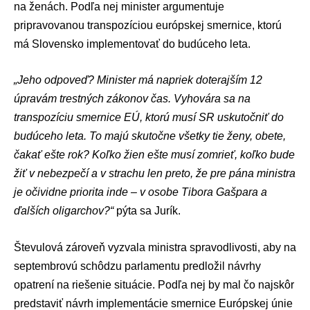
na ženách. Podľa nej minister argumentuje
pripravovanou transpozíciou európskej smernice, ktorú
má Slovensko implementovať do budúceho leta.
„Jeho odpoveď? Minister má napriek doterajším 12
úpravám trestných zákonov čas. Vyhovára sa na
transpozíciu smernice EÚ, ktorú musí SR uskutočniť do
budúceho leta. To majú skutočne všetky tie ženy, obete,
čakať ešte rok? Koľko žien ešte musí zomrieť, koľko bude
žiť v nebezpečí a v strachu len preto, že pre pána ministra
je očividne priorita inde – v osobe
Tibora Gašpara
a
ďalších oligarchov?“
pýta sa Jurík.
Števulová zároveň vyzvala ministra spravodlivosti, aby na
septembrovú schôdzu parlamentu predložil návrhy
opatrení na riešenie situácie. Podľa nej by mal čo najskôr
predstaviť návrh implementácie smernice
Európskej únie