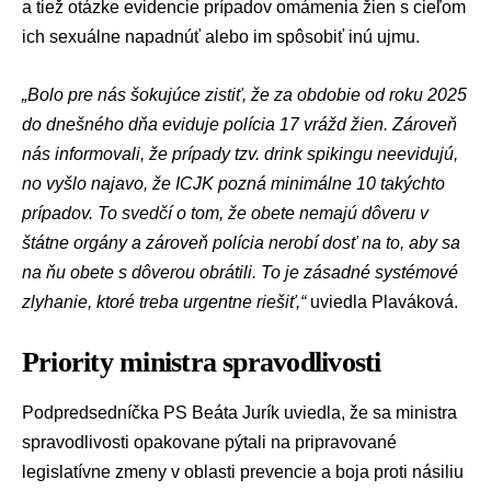
a tiež otázke evidencie prípadov omámenia žien s cieľom
ich sexuálne napadnúť alebo im spôsobiť inú ujmu.
„Bolo pre nás šokujúce zistiť, že za obdobie od roku 2025
do dnešného dňa eviduje polícia 17 vrážd žien. Zároveň
nás informovali, že prípady tzv. drink spikingu neevidujú,
no vyšlo najavo, že ICJK pozná minimálne 10 takýchto
prípadov. To svedčí o tom, že obete nemajú dôveru v
štátne orgány a zároveň polícia nerobí dosť na to, aby sa
na ňu obete s dôverou obrátili. To je zásadné systémové
zlyhanie, ktoré treba urgentne riešiť,“
uviedla Plaváková.
Priority ministra spravodlivosti
Podpredsedníčka PS
Beáta Jurík
uviedla, že sa ministra
spravodlivosti opakovane pýtali na pripravované
legislatívne zmeny v oblasti prevencie a boja proti násiliu