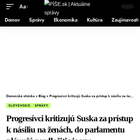
Aa
Domov
Správy
Ekonomika
Kultúra
Zaujímavosti
Domovská stránka
»
Blog
»
Progresívci kritizujú Suska za prístup k násiliu na ženách, do parlamentu plánujú predložiť viacero legislatívnych návrhov
SLOVENSKO
SPRÁVY
Progresívci kritizujú Suska za prístup
k násiliu na ženách, do parlamentu