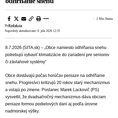
odhŕňanie snehu
2 Min čítania
By
Redakcia
Naposledy aktualizované: 8. júla 2026 12:35
8.7.2026 (SITA.sk) – „Obce namiesto odhŕňania snehu
potrebujú vybaviť klimatizácie do zariadení pre seniorov
či závlahové systémy“
Obce dostávajú počas
horúčav
peniaze na odhŕňanie
snehu. Progresívci kritizujú 20 rokov starý mechanizmus
a volajú po zmene. Poslanec
Marek Lackovič
(
PS
)
vysvetlil, že dvadsaťročný mechanizmus dáva obciam
peniaze formou podielových daní aj podľa úrovne
nadmorskej výšky.