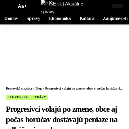
Aa
Domov
Správy
Ekonomika
Kultúra
Zaujímavosti
Domovská stránka
»
Blog
»
Progresívci volajú po zmene, obce aj počas horúčav dostávajú peniaze na odhŕňanie snehu
SLOVENSKO
SPRÁVY
Progresívci volajú po zmene, obce aj
počas horúčav dostávajú peniaze na