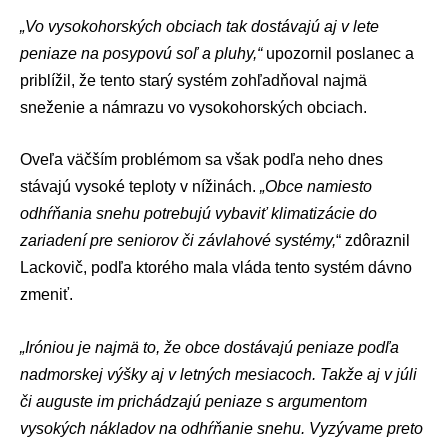
„Vo vysokohorských obciach tak dostávajú aj v lete
peniaze na posypovú soľ a pluhy,“
upozornil poslanec a
priblížil, že tento starý systém zohľadňoval najmä
sneženie a námrazu vo vysokohorských obciach.
Oveľa väčším problémom sa však podľa neho dnes
stávajú vysoké teploty v nížinách.
„Obce namiesto
odhŕňania snehu potrebujú vybaviť klimatizácie do
zariadení pre seniorov či závlahové systémy,
“ zdôraznil
Lackovič, podľa ktorého mala vláda tento systém dávno
zmeniť.
„Iróniou je najmä to, že obce dostávajú peniaze podľa
nadmorskej výšky aj v letných mesiacoch. Takže aj v júli
či auguste im prichádzajú peniaze s argumentom
vysokých nákladov na odhŕňanie snehu. Vyzývame preto