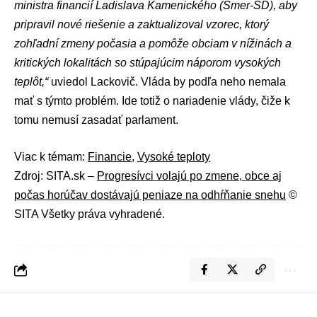
ministra financií
Ladislava Kamenického
(
Smer-SD
), aby
pripravil nové riešenie a zaktualizoval vzorec, ktorý
zohľadní zmeny počasia a pomôže obciam v nížinách a
kritických lokalitách so stúpajúcim náporom vysokých
teplôt,“
uviedol Lackovič. Vláda by podľa neho nemala
mať s týmto problém. Ide totiž o nariadenie vlády, čiže k
tomu nemusí zasadať parlament.
Viac k témam:
Financie
,
Vysoké teploty
Zdroj: SITA.sk –
Progresívci volajú po zmene, obce aj
počas horúčav dostávajú peniaze na odhŕňanie snehu
©
SITA Všetky práva vyhradené.