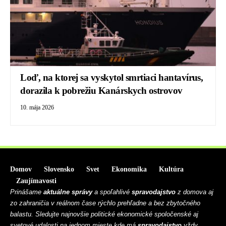
Loď, na ktorej sa vyskytol smrtiaci hantavírus,
dorazila k pobrežiu Kanárskych ostrovov
10. mája 2026
Domov
Slovensko
Svet
Ekonomika
Kultúra
Zaujímavosti
Prinášame
aktuálne správy
a spoľahlivé
spravodajstvo
z domova aj
zo zahraničia v reálnom čase rýchlo prehľadne a bez zbytočného
balastu. Sledujte najnovšie politické ekonomické spoločenské aj
svetové udalosti na jednom mieste kde má
spravodajstvo
vždy