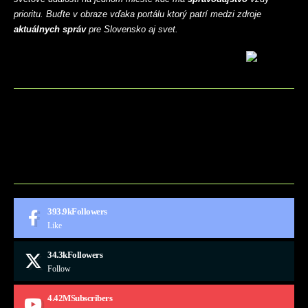
prioritu. Buďte v obraze vďaka portálu ktorý patrí medzi zdroje
aktuálnych správ
pre Slovensko aj svet.
BLOG
CONTACT
MARKETMINDS HOME
UKÁŽKOVÁ STRÁNKA
393.9k
Followers
Like
34.3k
Followers
Follow
4.42M
Subscribers