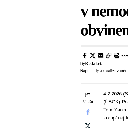
v nemoc
obvinen
By
Redakcia
Naposledy aktualizované: 
4.2.2026 (S
(ÚBOK) Pre
Zdieľať
Topoľčanoc
korupčnej t