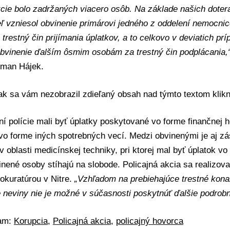
cie bolo zadržaných viacero osôb. Na základe našich dotera
ľ vzniesol obvinenie primárovi jedného z oddelení nemocni
 trestný čin prijímania úplatkov, a to celkovo v deviatich pr
bvinenie ďalším ôsmim osobám za trestný čin podplácania,
man Hájek
.
 ak sa vám nezobrazil zdieľaný obsah nad týmto textom
klik
ní polície mali byť úplatky poskytované vo forme finančnej 
 vo forme iných spotrebných vecí. Medzi obvinenými je aj z
v oblasti medicínskej techniky, pri ktorej mal byť úplatok vo
nené osoby stíhajú na slobode. Policajná akcia sa realizova
okuratúrou v Nitre.
„Vzhľadom na prebiehajúce trestné kona
neviny nie je možné v súčasnosti poskytnúť ďalšie podrobn
mam:
Korupcia
,
Policajná akcia
,
policajný hovorca