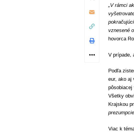
„V rámci ak
vyšetrovate
pokračujúci
vznesené o
hovorca
Ro
V prípade,
Podľa ziste
eur, ako aj
pôsobiacej 
Všetky obvi
Krajskou pr
prezumpcie 
Viac k té