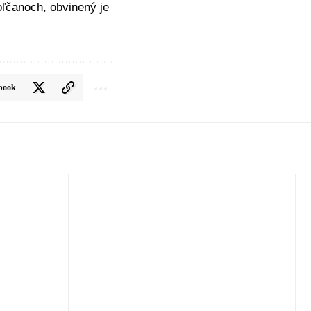
oľčanoch, obvinený je
book