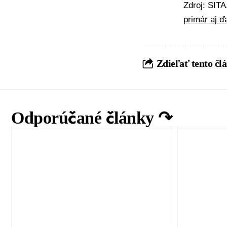
Zdroj: SIT
primár aj ď
Zdieľať tento čl
Odporúčané články ↷