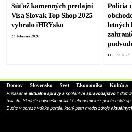
Súťaž kamenných predajní
Polícia 
Visa Slovak Top Shop 2025
obchodo
vyhralo iHRYsko
letných
zahranič
27. februára 2026
podvod
11. júna 2026
Domov
Slovensko
Svet
Ekonomika
Kultúra
Prinášame
aktuálne správy
a spoľahlivé
spravodajstvo
z domova
balastu. Sledujte najnovšie politické ekonomické spoločenské aj
Buďte v obraze vďaka portálu ktorý patrí medzi zdroje
aktuálnyc
BLOG
CONTACT