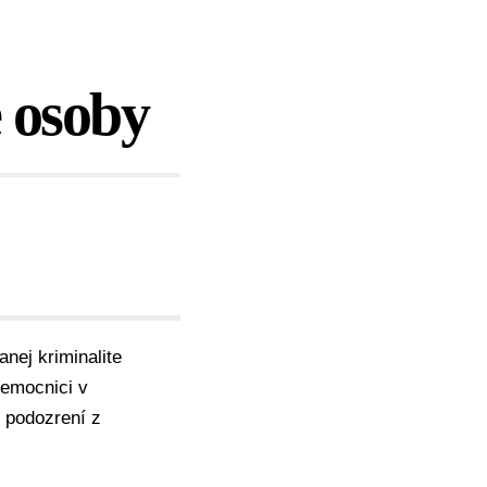
e osoby
anej kriminalite
nemocnici v
 podozrení z