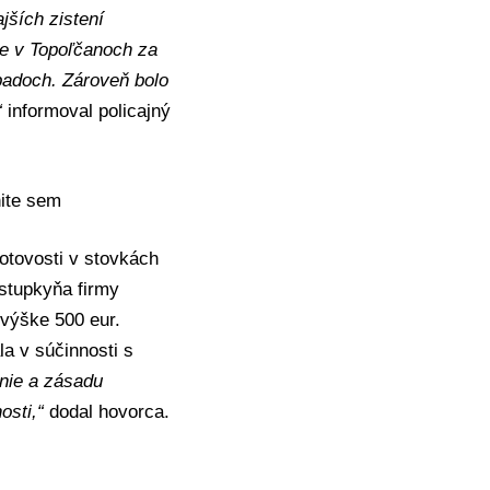
jších zistení
ce v Topoľčanoch za
ípadoch. Zároveň bolo
“
informoval policajný
nite sem
hotovosti v stovkách
ástupkyňa firmy
 výške 500 eur.
la v súčinnosti s
nie a zásadu
osti,“
dodal hovorca.