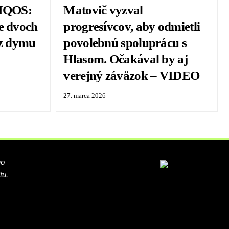
 IQOS:
Matovič vyzval
e dvoch
progresívcov, aby odmietli
ez dymu
povolebnú spoluprácu s
Hlasom. Očakával by aj
verejný záväzok – VIDEO
27. marca 2026
ho
tu.