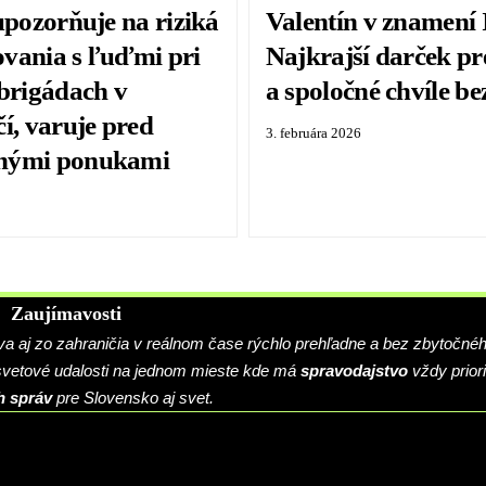
upozorňuje na riziká
Valentín v znamení
vania s ľuďmi pri
Najkrajší darček pr
 brigádach v
a spoločné chvíle b
í, varuje pred
3. februára 2026
nými ponukami
Zaujímavosti
 aj zo zahraničia v reálnom čase rýchlo prehľadne a bez zbytočné
 svetové udalosti na jednom mieste kde má
spravodajstvo
vždy priori
h správ
pre Slovensko aj svet.