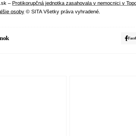
A.sk –
Protikorupčná jednotka zasahovala v nemocnici v Top
alšie osoby
© SITA Všetky práva vyhradené.
ánok
Face