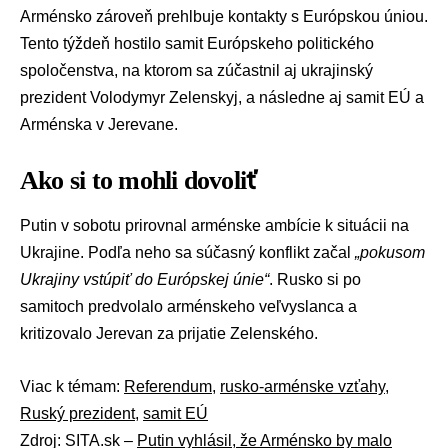
Arménsko zároveň prehlbuje kontakty s Európskou úniou.
Tento týždeň hostilo samit Európskeho politického
spoločenstva, na ktorom sa zúčastnil aj ukrajinský
prezident
Volodymyr Zelenskyj
, a následne aj samit EÚ a
Arménska v Jerevane.
Ako si to mohli dovoliť
Putin v sobotu prirovnal arménske ambície k situácii na
Ukrajine. Podľa neho sa súčasný konflikt začal
„pokusom
Ukrajiny vstúpiť do
Európskej únie
“
. Rusko si po
samitoch predvolalo arménskeho veľvyslanca a
kritizovalo Jerevan za prijatie Zelenského.
Viac k témam:
Referendum
,
rusko-arménske vzťahy
,
Ruský prezident
,
samit EÚ
Zdroj: SITA.sk –
Putin vyhlásil, že Arménsko by malo