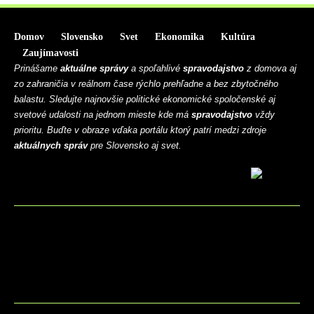
Domov
Slovensko
Svet
Ekonomika
Kultúra
Zaujímavosti
Prinášame
aktuálne správy
a spoľahlivé
spravodajstvo
z domova aj
zo zahraničia v reálnom čase rýchlo prehľadne a bez zbytočného
balastu. Sledujte najnovšie politické ekonomické spoločenské aj
svetové udalosti na jednom mieste kde má
spravodajstvo
vždy
prioritu. Buďte v obraze vďaka portálu ktorý patrí medzi zdroje
aktuálnych správ
pre Slovensko aj svet.
BLOG
CONTACT
MARKETMINDS HOME
UKÁŽKOVÁ STRÁNKA