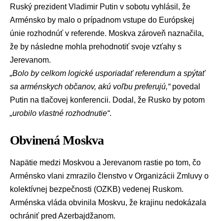
Ruský prezident
Vladimir Putin
v sobotu vyhlásil, že
Arménsko
by malo o prípadnom vstupe do Európskej
únie rozhodnúť v referende.
Moskva
zároveň naznačila,
že by následne mohla prehodnotiť svoje vzťahy s
Jerevanom.
„Bolo by celkom logické usporiadať referendum a spýtať
sa arménskych občanov, akú voľbu preferujú,“
povedal
Putin na tlačovej konferencii. Dodal, že Rusko by potom
„urobilo vlastné rozhodnutie“
.
Obvinená Moskva
Napätie medzi
Moskvou
a Jerevanom rastie po tom, čo
Arménsko vlani zmrazilo členstvo v
Organizácii Zmluvy o
kolektívnej bezpečnosti
(OZKB) vedenej Ruskom.
Arménska vláda obvinila Moskvu, že krajinu nedokázala
ochrániť pred
Azerbajdžanom
.