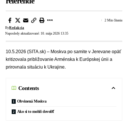
referende
2 Min čítania
By
Redakcia
Naposledy aktualizované: 10. mája 2026 13:35
10.5.2026 (SITA.sk) – Moskva po samite v Jerevane opäť
kritizovala približovanie Arménska k Európskej únii a
prirovnala situáciu k Ukrajine.
Contents
Obvinená Moskva
Ako si to mohli dovoliť