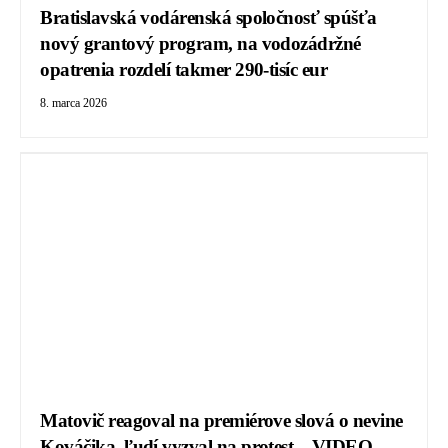
Bratislavská vodárenská spoločnosť spúšťa
nový grantový program, na vodozádržné
opatrenia rozdelí takmer 290-tisíc eur
8. marca 2026
Matovič reagoval na premiérove slová o nevine
Kováčika, ľudí vyzval na protest – VIDEO