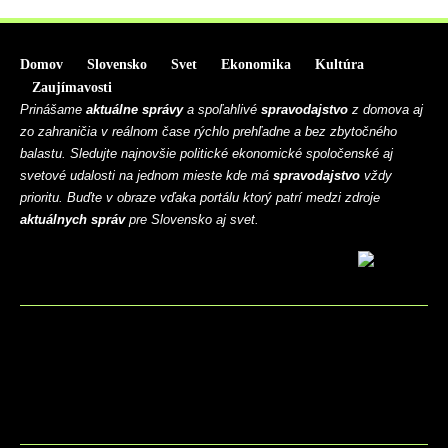
Domov
Slovensko
Svet
Ekonomika
Kultúra
Zaujímavosti
Prinášame
aktuálne správy
a spoľahlivé
spravodajstvo
z domova aj
zo zahraničia v reálnom čase rýchlo prehľadne a bez zbytočného
balastu. Sledujte najnovšie politické ekonomické spoločenské aj
svetové udalosti na jednom mieste kde má
spravodajstvo
vždy
prioritu. Buďte v obraze vďaka portálu ktorý patrí medzi zdroje
aktuálnych správ
pre Slovensko aj svet.
BLOG
CONTACT
MARKETMINDS HOME
UKÁŽKOVÁ STRÁNKA