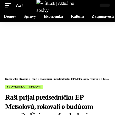
Aa
Domov
Správy
Ekonomika
Kultúra
Zaujímavosti
Domovská stránka
»
Blog
»
Raši prijal predsedníčku EP Metsolovú, rokovali o budúcom rozpočte Únie, eurofondoch aj konkurencieschopnosti – FOTO
SLOVENSKO
SPRÁVY
Raši prijal predsedníčku EP
Metsolovú, rokovali o budúcom