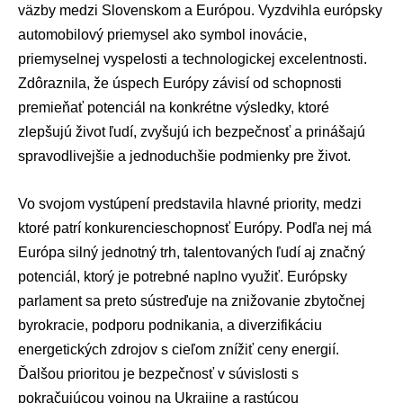
väzby medzi Slovenskom a Európou. Vyzdvihla európsky
automobilový priemysel ako symbol inovácie,
priemyselnej vyspelosti a technologickej excelentnosti.
Zdôraznila, že úspech Európy závisí od schopnosti
premieňať potenciál na konkrétne výsledky, ktoré
zlepšujú život ľudí, zvyšujú ich bezpečnosť a prinášajú
spravodlivejšie a jednoduchšie podmienky pre život.
Vo svojom vystúpení predstavila hlavné priority, medzi
ktoré patrí konkurencieschopnosť Európy. Podľa nej má
Európa silný jednotný trh, talentovaných ľudí aj značný
potenciál, ktorý je potrebné naplno využiť. Európsky
parlament sa preto sústreďuje na znižovanie zbytočnej
byrokracie, podporu podnikania, a diverzifikáciu
energetických zdrojov s cieľom znížiť
ceny energií
.
Ďalšou prioritou je bezpečnosť v súvislosti s
pokračujúcou vojnou na Ukrajine a rastúcou