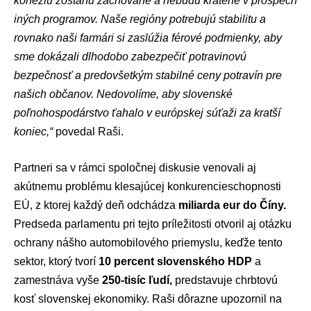
kohéziu zostanú zachované a nebudú krátené v prospech
iných programov. Naše regióny potrebujú stabilitu a
rovnako naši farmári si zaslúžia férové podmienky, aby
sme dokázali dlhodobo zabezpečiť potravinovú
bezpečnosť a predovšetkým stabilné ceny potravín pre
našich občanov. Nedovolíme, aby slovenské
poľnohospodárstvo ťahalo v európskej súťaži za kratší
koniec,“
povedal Raši.
Partneri sa v rámci spoločnej diskusie venovali aj
akútnemu problému klesajúcej
konkurencieschopnosti
EÚ
, z ktorej každý deň odchádza
miliarda eur do Číny.
Predseda parlamentu pri tejto príležitosti otvoril aj otázku
ochrany nášho
automobilového priemyslu
, keďže tento
sektor, ktorý tvorí
10 percent slovenského HDP
a
zamestnáva vyše
250-tisíc ľudí,
predstavuje chrbtovú
kosť slovenskej ekonomiky. Raši dôrazne upozornil na