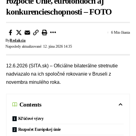
rozpočte Únie, eurofondoch aj
konkurencieschopnosti – FOTO
6 Min čítania
By
Redakcia
Naposledy aktualizované: 12. júna 2026 14:35
12.6.2026 (SITA.sk) – Oficiálne bilaterálne stretnutie
nadviazalo na ich spoločné rokovanie v Bruseli z
novembra minulého roka.
Contents
Kľúčové výzvy
Rozpočet Európskej únie