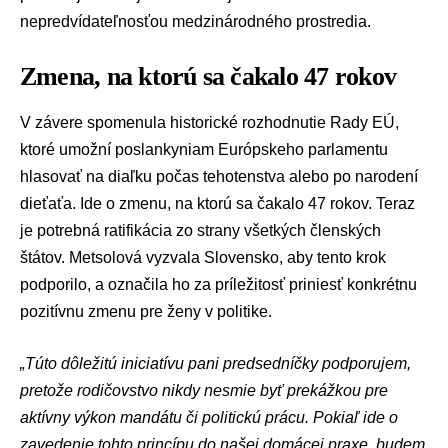
nepredvídateľnosťou medzinárodného prostredia.
Zmena, na ktorú sa čakalo 47 rokov
V závere spomenula historické rozhodnutie
Rady EÚ
,
ktoré umožní poslankyniam
Európskeho parlamentu
hlasovať na diaľku počas tehotenstva alebo po narodení
dieťaťa. Ide o zmenu, na ktorú sa čakalo 47 rokov. Teraz
je potrebná ratifikácia zo strany všetkých členských
štátov. Metsolová vyzvala Slovensko, aby tento krok
podporilo, a označila ho za príležitosť priniesť konkrétnu
pozitívnu zmenu pre ženy v politike.
„Túto dôležitú iniciatívu pani predsedníčky podporujem,
pretože rodičovstvo nikdy nesmie byť prekážkou pre
aktívny výkon mandátu či politickú prácu. Pokiaľ ide o
zavedenie tohto princípu do našej domácej praxe, budem