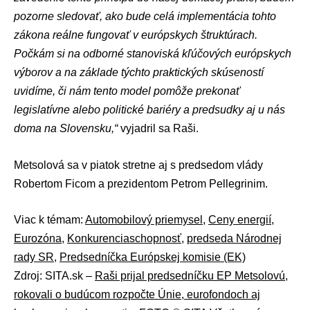
pozorne sledovať, ako bude celá implementácia tohto
zákona reálne fungovať v európskych štruktúrach.
Počkám si na odborné stanoviská kľúčových európskych
výborov a na základe týchto praktických skúseností
uvidíme, či nám tento model pomôže prekonať
legislatívne alebo politické bariéry a predsudky aj u nás
doma na Slovensku,“
vyjadril sa Raši.
Metsolová sa v piatok stretne aj s predsedom vlády
Robertom Ficom
a prezidentom
Petrom Pellegrinim
.
Viac k témam:
Automobilový priemysel
,
Ceny energií
,
Eurozóna
,
Konkurenciaschopnosť
,
predseda Národnej
rady SR
,
Predsedníčka Európskej komisie (EK)
Zdroj: SITA.sk –
Raši prijal predsedníčku EP Metsolovú,
rokovali o budúcom rozpočte Únie, eurofondoch aj