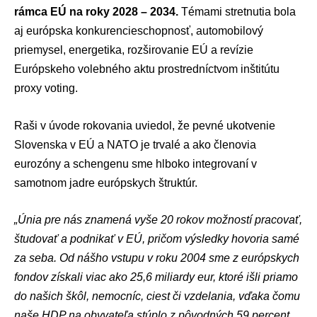
rámca EÚ na roky 2028 – 2034.
Témami stretnutia bola
aj európska konkurencieschopnosť, automobilový
priemysel, energetika, rozširovanie EÚ a revízie
Európskeho volebného aktu prostredníctvom inštitútu
proxy voting.
Raši v úvode rokovania uviedol, že pevné ukotvenie
Slovenska v
EÚ
a
NATO
je trvalé a ako členovia
eurozóny
a schengenu sme hlboko integrovaní v
samotnom jadre európskych štruktúr.
„Únia pre nás znamená vyše 20 rokov možností pracovať,
študovať a podnikať v EÚ, pričom výsledky hovoria samé
za seba. Od nášho vstupu v roku 2004 sme z európskych
fondov získali viac ako 25,6 miliardy eur, ktoré išli priamo
do našich škôl, nemocníc, ciest či vzdelania, vďaka čomu
naše HDP na obyvateľa stúplo z pôvodných 59 percent