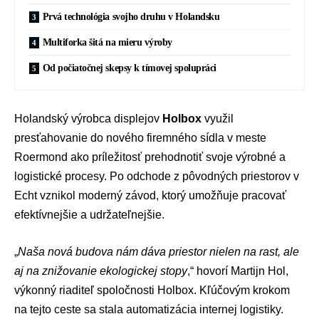
Prvá technológia svojho druhu v Holandsku
Multiforka šitá na mieru výroby
Od počiatočnej skepsy k tímovej spolupráci
Holandský výrobca displejov
Holbox
využil
presťahovanie do nového firemného sídla v meste
Roermond ako príležitosť prehodnotiť svoje výrobné a
logistické procesy. Po odchode z pôvodných priestorov v
Echt vznikol moderný závod, ktorý umožňuje pracovať
efektívnejšie a udržateľnejšie.
„
Naša nová budova nám dáva priestor nielen na rast, ale
aj na znižovanie ekologickej stopy
,“ hovorí Martijn Hol,
výkonný riaditeľ spoločnosti Holbox. Kľúčovým krokom
na tejto ceste sa stala automatizácia internej logistiky.