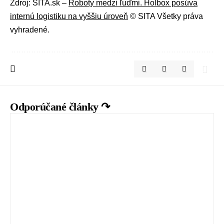
Zdroj: SITA.sk –
Roboty medzi ľuďmi. Holbox posúva
internú logistiku na vyššiu úroveň
© SITA Všetky práva
vyhradené.
Odporúčané články ↷