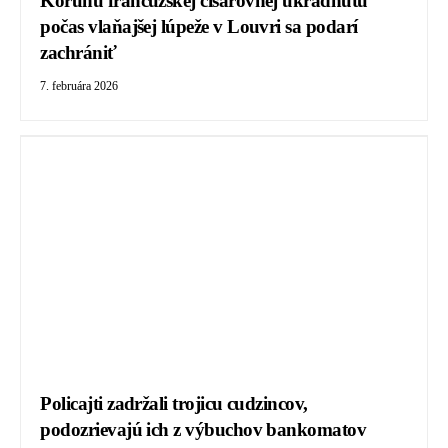
Korunu francúzskej cisárovnej ukradnutú
počas vlaňajšej lúpeže v Louvri sa podarí
zachrániť
7. februára 2026
Policajti zadržali trojicu cudzincov,
podozrievajú ich z výbuchov bankomatov