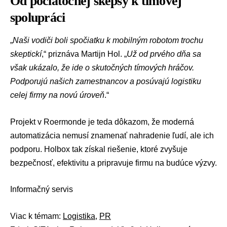
Od počiatočnej skepsy k tímovej
spolupráci
„
Naši vodiči boli spočiatku k mobilným robotom trochu
skeptickí
,“ priznáva Martijn Hol. „
Už od prvého dňa sa
však ukázalo, že ide o skutočných tímových hráčov.
Podporujú našich zamestnancov a posúvajú logistiku
celej firmy na novú úroveň
.“
Projekt v Roermonde je teda dôkazom, že moderná
automatizácia nemusí znamenať nahradenie ľudí, ale ich
podporu. Holbox tak získal riešenie, ktoré zvyšuje
bezpečnosť, efektivitu a pripravuje firmu na budúce výzvy.
Informačný servis
Viac k témam:
Logistika
,
PR