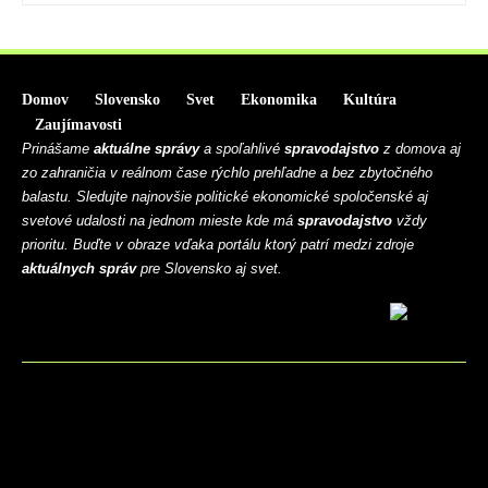
Domov
Slovensko
Svet
Ekonomika
Kultúra
Zaujímavosti
Prinášame
aktuálne správy
a spoľahlivé
spravodajstvo
z domova aj
zo zahraničia v reálnom čase rýchlo prehľadne a bez zbytočného
balastu. Sledujte najnovšie politické ekonomické spoločenské aj
svetové udalosti na jednom mieste kde má
spravodajstvo
vždy
prioritu. Buďte v obraze vďaka portálu ktorý patrí medzi zdroje
aktuálnych správ
pre Slovensko aj svet.
BLOG
CONTACT
MARKETMINDS HOME