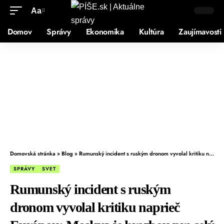
Aa
Domov
Správy
Ekonomika
Kultúra
Zaujímavosti
Domovská stránka
»
Blog
»
Rumunský incident s ruským dronom vyvolal kritiku naprieč Európou: Moskva je hrozbou pre celý kontinent
SPRÁVY
SVET
Rumunský incident s ruským
dronom vyvolal kritiku naprieč