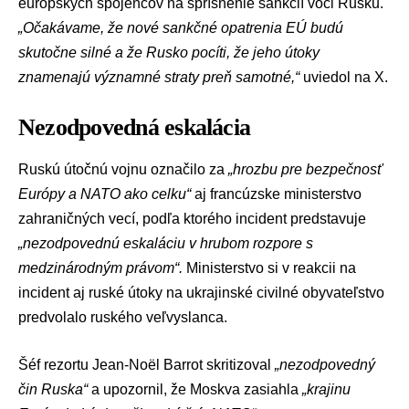
európskych spojencov na sprísnenie sankcií voči Rusku.
„Očakávame, že nové sankčné opatrenia EÚ budú
skutočne silné a že Rusko pocíti, že jeho útoky
znamenajú významné straty preň samotné,“
uviedol na X.
Nezodpovedná eskalácia
Ruskú útočnú vojnu
označilo za
„hrozbu pre bezpečnosť
Európy a NATO ako celku“
aj francúzske ministerstvo
zahraničných vecí, podľa ktorého incident predstavuje
„nezodpovednú eskaláciu v hrubom rozpore s
medzinárodným právom“.
Ministerstvo si v reakcii na
incident aj
ruské útoky
na ukrajinské
civilné obyvateľstvo
predvolalo ruského veľvyslanca.
Šéf rezortu
Jean-Noël Barrot
skritizoval
„nezodpovedný
čin Ruska“
a upozornil, že Moskva zasiahla
„krajinu