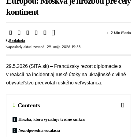
Európou: Moskva je hrozbou pre celý
kontinent
2 Min čítania
By
Redakcia
Naposledy aktualizované: 29. mája 2026 19:38
29.5.2026 (SITA.sk) – Francúzsky rezort diplomacie si
v reakcii na incident aj ruské útoky na ukrajinské civilné
obyvateľstvo predvolal ruského veľvyslanca.
Contents
Hrozba, ktorá vyžaduje tvrdšie sankcie
Nezodpovedná eskalácia