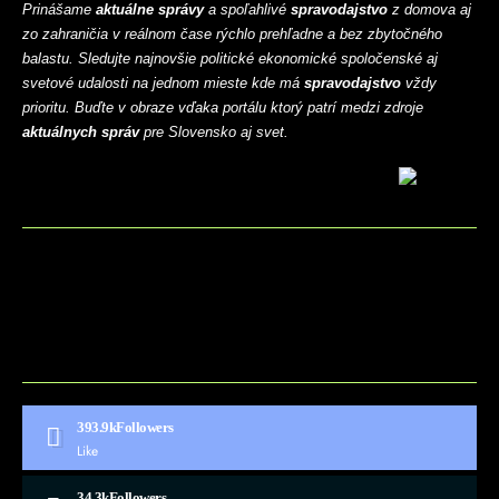
Prinášame
aktuálne správy
a spoľahlivé
spravodajstvo
z domova aj
zo zahraničia v reálnom čase rýchlo prehľadne a bez zbytočného
balastu. Sledujte najnovšie politické ekonomické spoločenské aj
svetové udalosti na jednom mieste kde má
spravodajstvo
vždy
prioritu. Buďte v obraze vďaka portálu ktorý patrí medzi zdroje
aktuálnych správ
pre Slovensko aj svet.
BLOG
CONTACT
MARKETMINDS HOME
UKÁŽKOVÁ STRÁNKA
393.9k
Followers
Like
34.3k
Followers