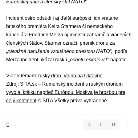
Európskej únie a členský štát NATO“
.
Incident ostro odsúdili aj ďalší európski lídri vrátane
britského premiéra
Keira Starmera
či
nemeckého
kancelára
Friedrich Merza
aj ministri zahraničia viacerých
členských štátov. Starmer označil prienik dronu za
„
závažné narušenie vzdušného priestoru NATO“,
podľa
Merza incident ukázal ruskú
„ochotu eskalovať“
napätie.
Viac k témam:
ruský dron
,
Vojna na Ukrajine
Zdroj: SITA.sk –
Rumunský incident s ruským dronom
vyvolal kritiku naprieč Európou: Moskva je hrozbou pre
celý kontinent
© SITA Všetky práva vyhradené.