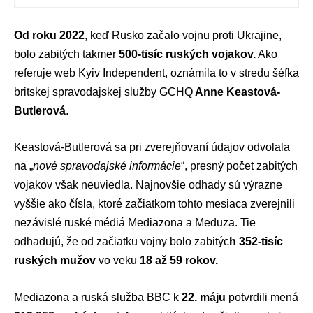
Od roku 2022
, keď Rusko začalo vojnu proti Ukrajine,
bolo zabitých takmer
500-tisíc ruských vojakov.
Ako
referuje web
Kyiv Independent
, oznámila to v stredu šéfka
britskej spravodajskej služby GCHQ
Anne Keastová-
Butlerová
.
Keastová-Butlerová sa pri zverejňovaní údajov odvolala
na „
nové spravodajské informácie
“, presný počet zabitých
vojakov však neuviedla. Najnovšie odhady sú výrazne
vyššie ako čísla, ktoré začiatkom tohto mesiaca zverejnili
nezávislé ruské médiá Mediazona a Meduza. Tie
odhadujú, že od začiatku vojny bolo zabitýc
h 352-tisíc
ruských mužov
vo veku
18 až 59 rokov.
Mediazona a ruská služba BBC k
22. máju
potvrdili mená