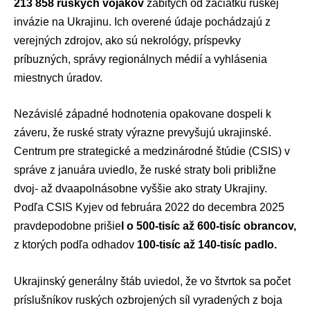
213 858 ruských vojakov
zabitých od začiatku ruskej
invázie na Ukrajinu. Ich overené údaje pochádzajú z
verejných zdrojov, ako sú nekrológy, príspevky
príbuzných, správy regionálnych médií a vyhlásenia
miestnych úradov.
Nezávislé západné hodnotenia opakovane dospeli k
záveru, že ruské straty výrazne prevyšujú ukrajinské.
Centrum pre strategické a medzinárodné štúdie (CSIS)
v
správe z januára uviedlo, že ruské straty boli približne
dvoj- až dvaapolnásobne vyššie ako straty Ukrajiny.
Podľa CSIS Kyjev od februára 2022 do decembra 2025
pravdepodobne prišie
l o 500-tisíc až 600-tisíc obrancov,
z ktorých podľa odhadov
100-tisíc až 140-tisíc padlo.
Ukrajinský generálny štáb uviedol, že vo štvrtok sa počet
príslušníkov ruských ozbrojených síl vyradených z boja