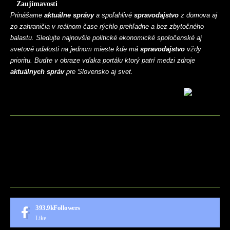
Zaujímavosti
Prinášame
aktuálne správy
a spoľahlivé
spravodajstvo
z domova aj
zo zahraničia v reálnom čase rýchlo prehľadne a bez zbytočného
balastu. Sledujte najnovšie politické ekonomické spoločenské aj
svetové udalosti na jednom mieste kde má
spravodajstvo
vždy
prioritu. Buďte v obraze vďaka portálu ktorý patrí medzi zdroje
aktuálnych správ
pre Slovensko aj svet.
BLOG
CONTACT
MARKETMINDS HOME
UKÁŽKOVÁ STRÁNKA
393.9k
Followers
Like