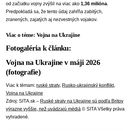
od začiatku vojny zvýšil na viac ako
1,36 milióna
.
Predpokladá sa, že tento údaj zahŕňa zabitých,
zranených, zajatých aj nezvestných vojakov.
Viac o téme: Vojna na Ukrajine
Fotogaléria k článku:
Vojna na Ukrajine v máji 2026
(fotografie)
Viac k témam:
ruské straty
,
Rusko-ukrajinský konflikt
,
Vojna na Ukrajine
Zdroj: SITA.sk –
Ruské straty na Ukrajine sú podľa Britov
výrazne vyššie, než uvádzajú médiá
© SITA Všetky práva
vyhradené.