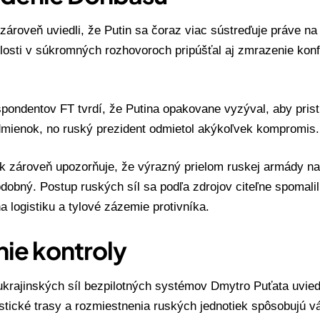
zároveň uviedli, že Putin sa čoraz viac sústreďuje práve n
losti v súkromných rozhovoroch pripúšťal aj zmrazenie konfli
pondentov FT tvrdí, že Putina opakovane vyzýval, aby prist
dmienok, no ruský prezident odmietol akýkoľvek kompromis.
k zároveň upozorňuje, že výrazný prielom ruskej armády na
obný. Postup ruských síl sa podľa zdrojov citeľne spomalil
a logistiku a tylové zázemie protivníka.
nie kontroly
ukrajinských síl bezpilotných systémov Dmytro Puťata uvied
istické trasy a rozmiestnenia ruských jednotiek spôsobujú v