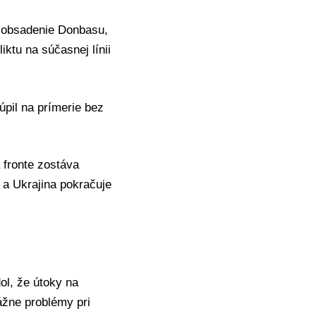
a obsadenie Donbasu,
ktu na súčasnej línii
úpil na prímerie bez
 fronte zostáva
 a Ukrajina pokračuje
ol, že útoky na
ážne problémy pri