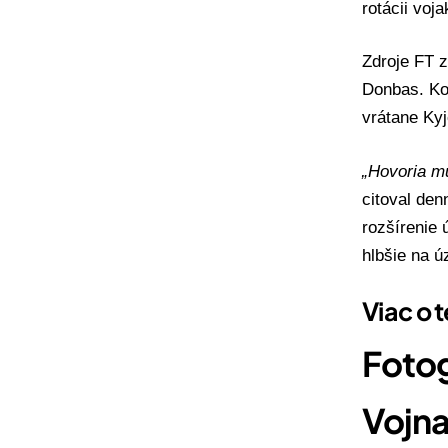
rotácii voj
Zdroje FT z
Donbas. Ko
vrátane Ky
„Hovoria mu
citoval den
rozšírenie
hlbšie na ú
Viac o 
Fotog
Vojna