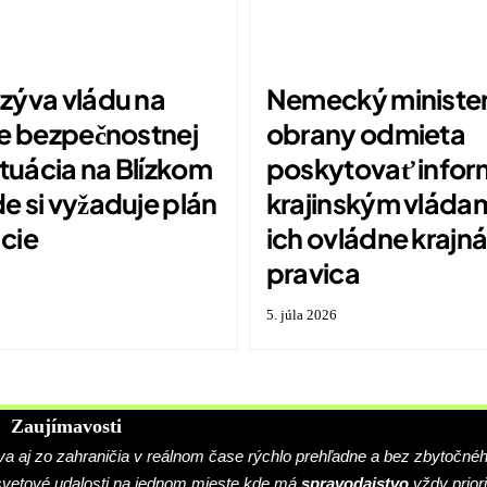
zýva vládu na
Nemecký ministe
ie bezpečnostnej
obrany odmieta
ituácia na Blízkom
poskytovať infor
 si vyžaduje plán
krajinským vláda
cie
ich ovládne krajn
pravica
5. júla 2026
Zaujímavosti
 aj zo zahraničia v reálnom čase rýchlo prehľadne a bez zbytočné
 svetové udalosti na jednom mieste kde má
spravodajstvo
vždy priori