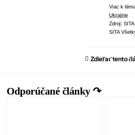
Viac k té
Ukrajine
Zdroj: SIT
SITA Všetk
Zdieľať tento č
Odporúčané články ↷