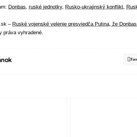
mam:
Donbas
,
ruské jednotky
,
Rusko-ukrajinský konflikt
,
Rusk
A.sk –
Ruské vojenské velenie presviedča Putina, že Donbas
y práva vyhradené.
lánok
Fac