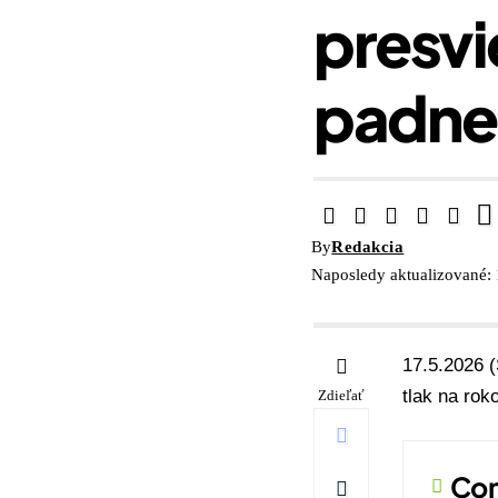
presvi
padne 
By
Redakcia
Naposledy aktualizované:
17.5.2026 
tlak na rok
Zdieľať
Con