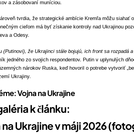
akov a zásobovaní muníciou.
ároveň tvrdia, že strategické ambície Kremľa môžu siahať o
nečným cieľom má byť získanie kontroly nad Ukrajinou poz
jeva a Odesy.
 (Putinovi), že Ukrajinci stále bojujú, ich front sa rozpadá 
ník jedného zo svojich respondentov. Putin v uplynulých dň
 územných nárokov Ruska, keď hovoril o potrebe vytvoriť „b
zemí Ukrajiny.
téme: Vojna na Ukrajine
aléria k článku:
 na Ukrajine v máji 2026 (foto