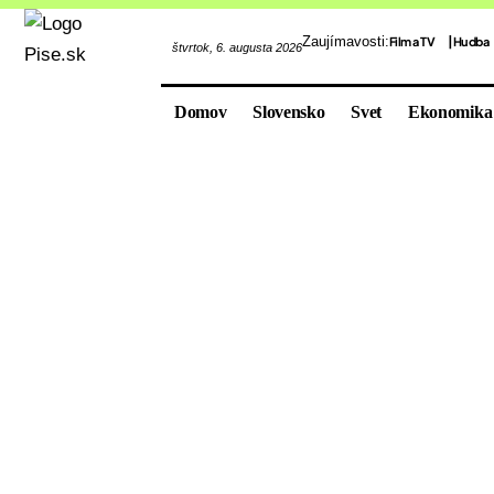
Zaujímavosti:
Film a TV
Hudba
štvrtok, 6. augusta 2026
Domov
Slovensko
Svet
Ekonomika