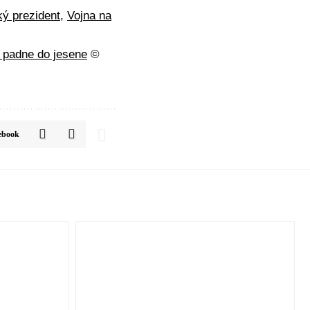
ý prezident
,
Vojna na
 padne do jesene
©
ebook