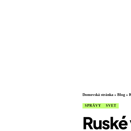
Domovská stránka
»
Blog
»
R
SPRÁVY
SVET
Ruské 