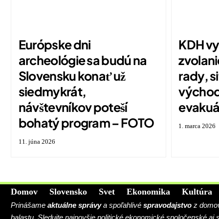
Európske dni
KDH vy
archeológie sa budú na
zvolan
Slovensku konať už
rady, s
siedmykrát,
východe
návštevníkov poteší
evakuá
bohatý program – FOTO
1. marca 2026
11. júna 2026
Domov
Slovensko
Svet
Ekonomika
Kultúra
Prinášame
aktuálne správy
a spoľahlivé
spravodajstvo
z domova
balastu. Sledujte najnovšie politické ekonomické spoločenské aj