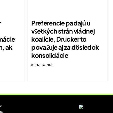
r
Preferencie padajú u
všetkých strán vládnej
mácie
koalície, Drucker to
m, ak
považuje aj za dôsledok
á
konsolidácie
8. februára 2026
ho
tu.