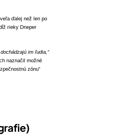
veľa ďalej než len po
dĺž rieky Dneper
a dochádzajú im ľudia,“
och naznačil možné
ezpečnostnú zónu“
grafie)