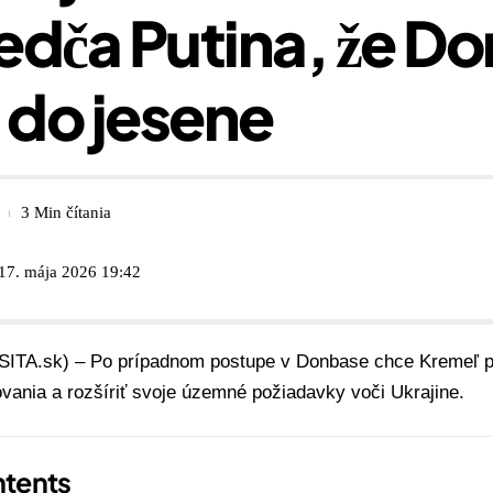
edča Putina, že D
do jesene
3 Min čítania
 17. mája 2026 19:42
(SITA.sk) – Po prípadnom postupe v Donbase chce Kremeľ p
ovania a rozšíriť svoje územné požiadavky voči Ukrajine.
tents