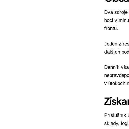
Dva zdroje 
hoci v minu
frontu.
Jeden z res
ďalších po
Denník vša
nepravdepod
v útokoch n
Získa
Príslušník 
sklady, log