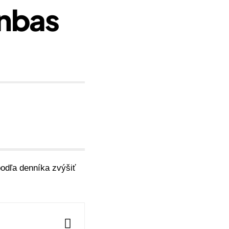
onbas
odľa denníka zvýšiť