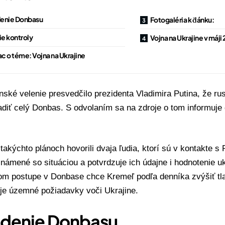
enie Donbasu
Fotogaléria k článku:
ie kontroly
Vojna na Ukrajine v máji
ac o téme: Vojna na Ukrajine
nské velenie presvedčilo
prezidenta
Vladimira Putina
, že
rus
adiť celý
Donbas
. S odvolaním sa na zdroje o tom informuje
takýchto plánoch hovorili dvaja ľudia, ktorí sú v kontakte s
námené so situáciou a potvrdzuje ich údajne i hodnotenie uk
om postupe v Donbase chce Kremeľ podľa denníka zvýšiť tla
oje územné požiadavky voči Ukrajine.
denie Donbasu