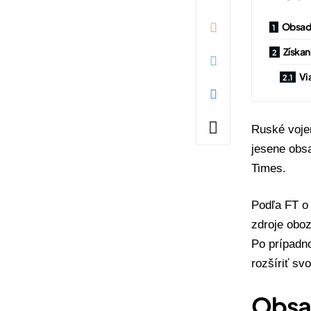
Obsad
Získan
Vi
Ruské voje
jesene obs
Times
.
Podľa FT o 
zdroje oboz
Po prípadn
rozšíriť sv
Obsa