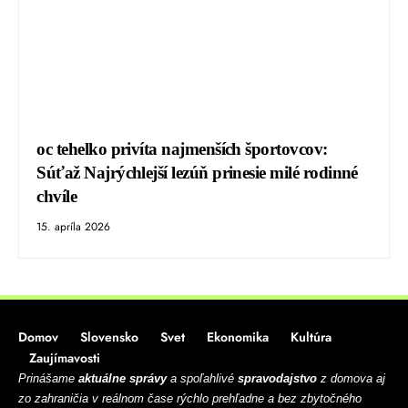
oc tehelko privíta najmenších športovcov:
Súťaž Najrýchlejší lezúň prinesie milé rodinné
chvíle
15. apríla 2026
Domov
Slovensko
Svet
Ekonomika
Kultúra
Zaujímavosti
Prinášame
aktuálne správy
a spoľahlivé
spravodajstvo
z domova aj
zo zahraničia v reálnom čase rýchlo prehľadne a bez zbytočného