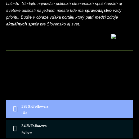
balastu. Sledujte najnovšie politické ekonomické spoločenské aj
svetové udalosti na jednom mieste kde má
spravodajstvo
vždy
prioritu. Buďte v obraze vďaka portálu ktorý patrí medzi zdroje
aktuálnych správ
pre Slovensko aj svet.
BLOG
CONTACT
MARKETMINDS HOME
UKÁŽKOVÁ STRÁNKA
393.9k
Followers
Like
34.3k
Followers
Follow