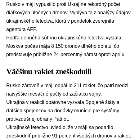
Rusko
v máji vypustilo proti
Ukrajine
rekordný počet
diaľkových útočných dronov. Vyplýva to z analýzy údajov
ukrajinského letectva, ktorú v pondelok zverejnila
agentúra
AFP
.
Podľa denného súhrnu ukrajinského letectva vyslala
Moskva počas mája 8 150 dronov dlhého doletu, čo
predstavuje približne 24-percentný nárast oproti aprílu.
Väčšinu rakiet zneškodnili
Rusko zároveň v máji odpálilo 211 rakiet, čo patrí medzi
najvyššie mesačné počty od začiatku vojny.
Ukrajina v reakcii opätovne vyzvala
Spojené štáty
a
ďalších spojencov na dodávky munície pre systémy
protivzdušnej obrany
Patriot
.
Ukrajinské letectvo
uviedlo, že v máji sa podarilo
zneškodniť približne 91 percent všetkých dronov a rakiet.