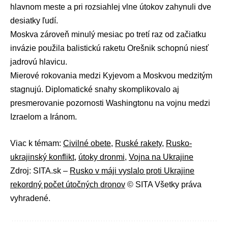
hlavnom meste a pri rozsiahlej vlne útokov zahynuli dve
desiatky ľudí.
Moskva
zároveň minulý mesiac po tretí raz od začiatku
invázie použila balistickú raketu Orešnik schopnú niesť
jadrovú hlavicu.
Mierové rokovania
medzi Kyjevom a Moskvou medzitým
stagnujú. Diplomatické snahy skomplikovalo aj
presmerovanie pozornosti
Washingtonu
na vojnu medzi
Izraelom
a
Iránom
.
Viac k témam:
Civilné obete
,
Ruské rakety
,
Rusko-
ukrajinský konflikt
,
útoky dronmi
,
Vojna na Ukrajine
Zdroj: SITA.sk –
Rusko v máji vyslalo proti Ukrajine
rekordný počet útočných dronov
© SITA Všetky práva
vyhradené.