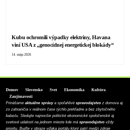
Kubu ochromili výpadky elektriny, Havana
viní USA z „genocídnej energetickej blokády“
14. mája 2026
Domov
Slovensko
Svet
Ekonomika
Kultúra
Zaujímavosti
Prinášame
aktuálne správy
a spoľahlivé
spravodajstvo
z domova aj
zo zahraničia v reálnom čase rýchlo prehľadne a bez zbytočného
balastu. Sledujte najnovšie politické ekonomické spoločenské aj
svetové udalosti na jednom mieste kde má
spravodajstvo
vždy
prioritu. Buďte v obraze vďaka portálu ktorý patrí medzi zdroje