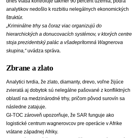
dnes vláda kontroluje takmer 90 percent územia, podľa
analytikov nedošlo k rozbitiu nelegálnych ekonomických
štruktúr.
„Kriminálne trhy sa čoraz viac organizujú do
hierarchických a donucovacích systémov, v ktorých centre
stoja prezidentský palác a všadeprítomná Wagnerova
skupina,“
uvádza správa.
Zbrane a zlato
Analytici tvrdia, že zlato, diamanty, drevo, voľne žijúce
zvieratá aj dobytok sú nelegálne pašované z konfliktných
oblastí na medzinárodné trhy, pričom pôvod surovín sa
následne zatajuje.
GI-TOC zároveň upozorňuje, že SAR funguje ako
logistické centrum wagnerovcov pre operácie v Afrike
vrátane
západnej Afriky
.