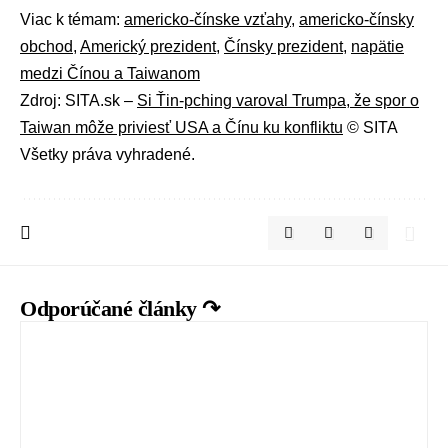
Viac k témam:
americko-čínske vzťahy
,
americko-čínsky
obchod
,
Americký prezident
,
Čínsky prezident
,
napätie
medzi Čínou a Taiwanom
Zdroj: SITA.sk –
Si Ťin-pching varoval Trumpa, že spor o
Taiwan môže priviesť USA a Čínu ku konfliktu
© SITA
Všetky práva vyhradené.
Odporúčané články ↷