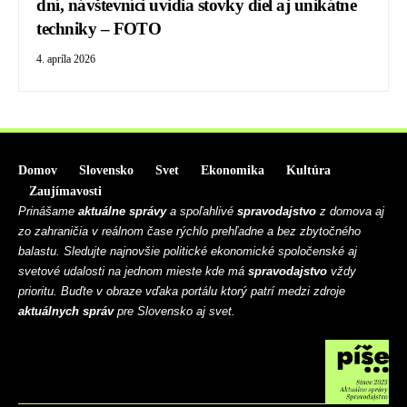
dní, návštevníci uvidia stovky diel aj unikátne
techniky – FOTO
4. apríla 2026
Domov
Slovensko
Svet
Ekonomika
Kultúra
Zaujímavosti
Prinášame
aktuálne správy
a spoľahlivé
spravodajstvo
z domova aj
zo zahraničia v reálnom čase rýchlo prehľadne a bez zbytočného
balastu. Sledujte najnovšie politické ekonomické spoločenské aj
svetové udalosti na jednom mieste kde má
spravodajstvo
vždy
prioritu. Buďte v obraze vďaka portálu ktorý patrí medzi zdroje
aktuálnych správ
pre Slovensko aj svet.