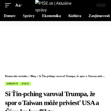
Aa
Domov
Správy
Ekonomika
Kultúra
Zaujímavosti
Domovská stránka
»
Blog
»
Si Ťin-pching varoval Trumpa, že spor o Taiwan môže priviesť USA a Čínu ku konfliktu
SPRÁVY
SVET
Si Ťin-pching varoval Trumpa, že
spor o Taiwan môže priviesť USA a