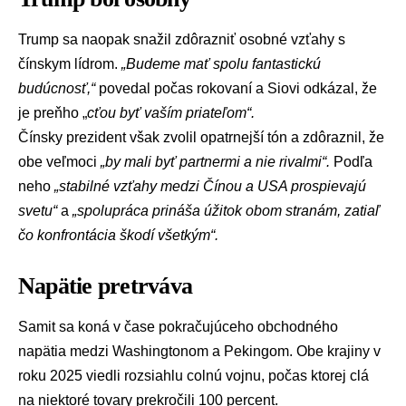
Trump sa naopak snažil zdôrazniť osobné vzťahy s
čínskym lídrom.
„Budeme mať spolu fantastickú
budúcnosť,“
povedal počas rokovaní a Siovi odkázal, že
je preňho „
cťou byť vaším priateľom“.
Čínsky prezident však zvolil opatrnejší tón a zdôraznil, že
obe veľmoci
„by mali byť partnermi a nie rivalmi“.
Podľa
neho
„stabilné vzťahy medzi Čínou a USA prospievajú
svetu“
a
„spolupráca prináša úžitok obom stranám, zatiaľ
čo konfrontácia škodí všetkým“.
Napätie pretrváva
Samit sa koná v čase pokračujúceho obchodného
napätia medzi Washingtonom a Pekingom. Obe krajiny v
roku 2025 viedli rozsiahlu colnú vojnu, počas ktorej clá
na niektoré tovary prekročili 100 percent.