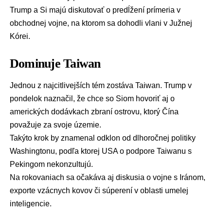
Trump a Si majú diskutovať o predĺžení prímeria v
obchodnej vojne, na ktorom sa dohodli vlani v
Južnej
Kórei
.
Dominuje Taiwan
Jednou z najcitlivejších tém zostáva Taiwan. Trump v
pondelok naznačil, že chce so Siom hovoriť aj o
amerických dodávkach zbraní ostrovu, ktorý Čína
považuje za svoje územie.
Takýto krok by znamenal odklon od dlhoročnej politiky
Washingtonu
, podľa ktorej USA o podpore Taiwanu s
Pekingom
nekonzultujú.
Na rokovaniach sa očakáva aj diskusia o vojne s Iránom,
exporte vzácnych kovov či súperení v oblasti umelej
inteligencie.