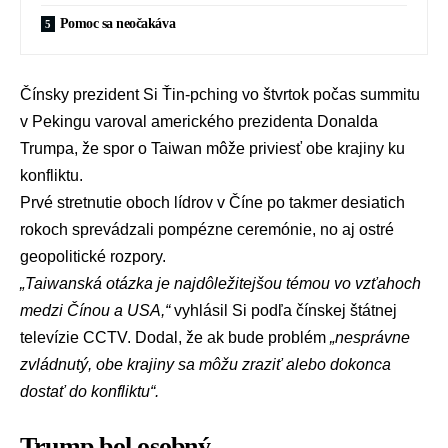
Pomoc sa neočakáva
Čínsky prezident
Si Ťin-pching
vo štvrtok počas summitu
v
Pekingu
varoval amerického prezidenta
Donalda
Trumpa
, že spor o
Taiwan
môže priviesť obe krajiny ku
konfliktu.
Prvé stretnutie oboch lídrov v
Číne
po takmer desiatich
rokoch sprevádzali pompézne ceremónie, no aj ostré
geopolitické rozpory.
„Taiwanská otázka je najdôležitejšou témou vo vzťahoch
medzi Čínou a USA,“
vyhlásil Si podľa čínskej štátnej
televízie CCTV. Dodal, že ak bude problém
„nesprávne
zvládnutý, obe krajiny sa môžu zraziť alebo dokonca
dostať do konfliktu“.
Trump bol osobný