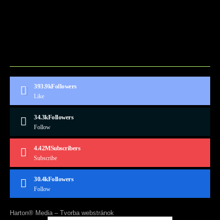
BLOG
CONTACT
MARKETMINDS HOME
UKÁŽKOVÁ STRÁNKA
393.9k
Followers
Like
34.3k
Followers
Follow
4.42M
Subscribers
Subscribe
30.4k
Followers
Follow
Harton® Media –
Tvorba webstránok