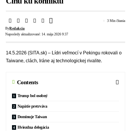
Čínu ku konfliktu
3 Min čítania
By
Redakcia
Naposledy aktualizované: 14. mája 2026 9:37
14.5.2026 (SITA.sk) – Lídri veľmocí v Pekingu rokovali o
Taiwane, clách, Iráne aj technologickej rivalite.
Contents
Trump bol osobný
Napätie pretrváva
Dominuje Taiwan
Hviezdna delegácia