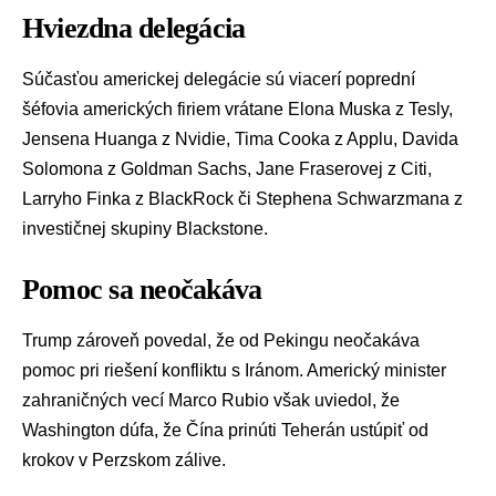
Hviezdna delegácia
Súčasťou americkej delegácie sú viacerí poprední
šéfovia amerických firiem vrátane
Elona Muska
z
Tesly
,
Jensena Huanga
z
Nvidie
,
Tima Cooka
z
Applu
, Davida
Solomona z
Goldman Sachs
, Jane Fraserovej z Citi,
Larryho Finka z
BlackRock
či Stephena Schwarzmana z
investičnej skupiny Blackstone.
Pomoc sa neočakáva
Trump zároveň povedal, že od Pekingu neočakáva
pomoc pri riešení konfliktu s Iránom. Americký minister
zahraničných vecí
Marco Rubio
však uviedol, že
Washington dúfa, že Čína prinúti Teherán ustúpiť od
krokov v
Perzskom zálive
.